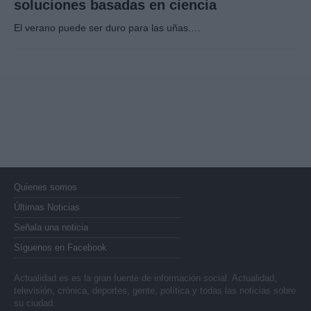
soluciones basadas en ciencia
El verano puede ser duro para las uñas.…
Quienes somos
Últimas Noticias
Señala una noticia
Síguenos en Facebook
Actualidad.es es la gran fuente de información social. Actualidad,
televisión, crónica, deportes, gente, política y todas las noticias sobre
su ciudad.