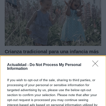
Crianza tradicional para una infancia más
autónoma
Actualidad -
Do Not Process My Personal
La crianza cotidiana se construye mediante decisiones
Information
pequeñas…
If you wish to opt-out of the sale, sharing to third parties, or
processing of your personal or sensitive information for
SALUD Y BIENESTAR
targeted advertising by us, please use the below opt-out
section to confirm your selection. Please note that after your
opt-out request is processed you may continue seeing
interest-based ads based on personal information utilized by