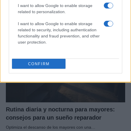
eventos masivos
I want to allow Google to enable storage
related to personalization.
Organizar un evento masivo seguro requiere planificación
meticulosa.…
I want to allow Google to enable storage
related to security, including authentication
functionality and fraud prevention, and other
SALUD Y BIENESTAR
user protection.
CONFIRM
Rutina diaria y nocturna para mayores:
consejos para un sueño reparador
Optimiza el descanso de los mayores con una…