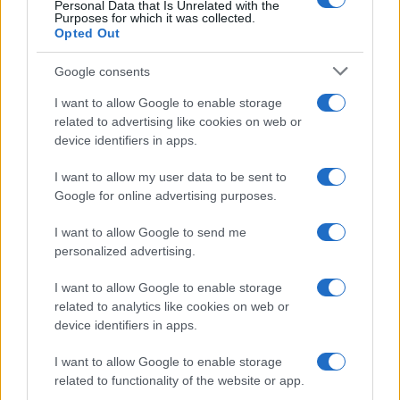
Personal Data that Is Unrelated with the
Purposes for which it was collected.
Opted Out
Cómo el orden en casa reduce el estrés y
Google consents
mejora el sueño
I want to allow Google to enable storage
Un hogar ordenado no solo mejora tu espacio,…
related to advertising like cookies on web or
device identifiers in apps.
SALUD Y BIENESTAR
I want to allow my user data to be sent to
Google for online advertising purposes.
I want to allow Google to send me
personalized advertising.
I want to allow Google to enable storage
related to analytics like cookies on web or
device identifiers in apps.
I want to allow Google to enable storage
related to functionality of the website or app.
Guía completa para la seguridad en