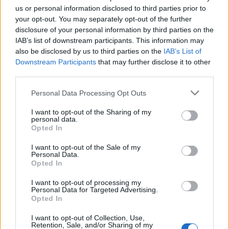
us or personal information disclosed to third parties prior to
your opt-out. You may separately opt-out of the further
disclosure of your personal information by third parties on the
IAB’s list of downstream participants. This information may
also be disclosed by us to third parties on the
IAB’s List of
Downstream Participants
that may further disclose it to other
third parties.
Guía para delegar tareas y evitar la
Please note that this website/app uses one or more Google
sobrecarga emocional
Personal Data Processing Opt Outs
services and may gather and store information including but
El cuidado de otros puede convertirse en una…
not limited to your visit or usage behaviour. You may click to
I want to opt-out of the Sharing of my
personal data.
grant or deny consent to Google and its third-party tags to
Opted In
use your data for below specified purposes in below Google
SALUD Y BIENESTAR
consent section.
I want to opt-out of the Sale of my
Personal Data.
Opted In
I want to opt-out of processing my
Personal Data for Targeted Advertising.
Opted In
I want to opt-out of Collection, Use,
Retention, Sale, and/or Sharing of my