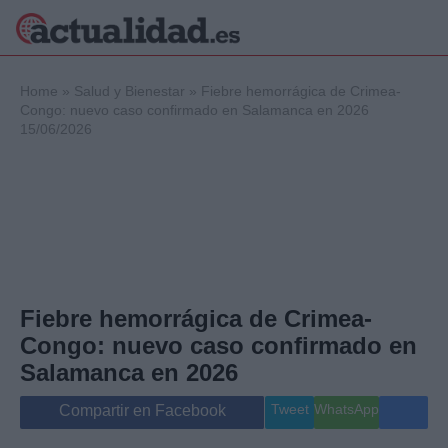
×
Home
»
Salud y Bienestar
»
Fiebre hemorrágica de Crimea-
Congo: nuevo caso confirmado en Salamanca en 2026
15/06/2026
Política
Ciencia y
Tecnología
Crónica
Deportes
Economía
Salud y Bienestar
Fiebre hemorrágica de Crimea-
Internacional
Congo: nuevo caso confirmado en
Gente
Viajes
Salamanca en 2026
Musica
Tweet
WhatsApp
Compartir en Facebook