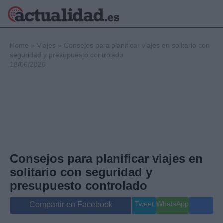
×
Home
»
Viajes
»
Consejos para planificar viajes en solitario con
seguridad y presupuesto controlado
18/06/2026
Política
Ciencia y
Tecnología
Crónica
Deportes
Economía
Salud y Bienestar
Consejos para planificar viajes en
Internacional
solitario con seguridad y
Gente
Viajes
presupuesto controlado
Musica
Tweet
WhatsApp
Compartir en Facebook