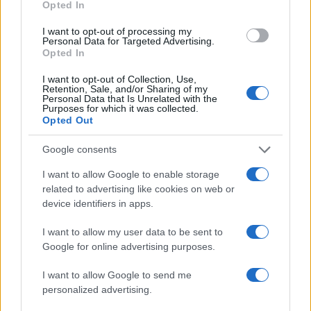
Opted In
¿Dónde ver delfines y orcas en España?
Sin duda, el plan para ver delfines y…
I want to opt-out of processing my
Personal Data for Targeted Advertising.
Opted In
VIAJES
I want to opt-out of Collection, Use,
Retention, Sale, and/or Sharing of my
Personal Data that Is Unrelated with the
Purposes for which it was collected.
Opted Out
Google consents
I want to allow Google to enable storage
related to advertising like cookies on web or
device identifiers in apps.
I want to allow my user data to be sent to
Preparativos y consejos para viajar con
Google for online advertising purposes.
bebés en climas cálidos
I want to allow Google to send me
Planificar un viaje con bebés en verano puede…
personalized advertising.