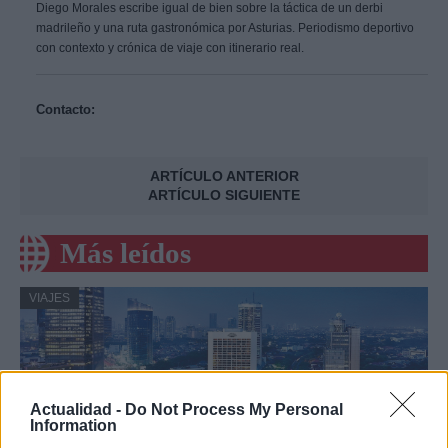
Diego Morales escribe igual de bien sobre la táctica de un derbi
madrileño y una ruta gastronómica por Asturias. Periodismo deportivo
con contexto y crónica de viaje con itinerario real.
Contacto:
ARTÍCULO ANTERIOR
ARTÍCULO SIGUIENTE
Más leídos
VIAJES
Actualidad -
Do Not Process My Personal
Information