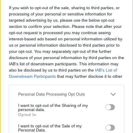
If you wish to opt-out of the sale, sharing to third parties, or
processing of your personal or sensitive information for
targeted advertising by us, please use the below opt-out
section to confirm your selection. Please note that after your
Indonesia trasladará su capital a una
opt-out request is processed you may continue seeing
nueva ciudad en la Isla de Borneo
interest-based ads based on personal information utilized by
us or personal information disclosed to third parties prior to
La nueva capital de Indonesia se llamará Nusantara,…
your opt-out. You may separately opt-out of the further
disclosure of your personal information by third parties on the
IAB’s list of downstream participants. This information may
VIAJES
also be disclosed by us to third parties on the
IAB’s List of
Downstream Participants
that may further disclose it to other
third parties.
Please note that this website/app uses one or more Google
Personal Data Processing Opt Outs
services and may gather and store information including but
not limited to your visit or usage behaviour. You may click to
I want to opt-out of the Sharing of my
personal data.
grant or deny consent to Google and its third-party tags to
Opted In
use your data for below specified purposes in below Google
consent section.
I want to opt-out of the Sale of my
Personal Data.