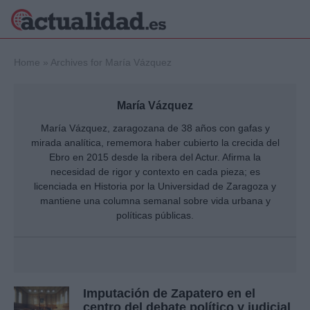
×
Home
»
Archives for María Vázquez
María Vázquez
Política
Ciencia y
María Vázquez, zaragozana de 38 años con gafas y
Tecnología
mirada analítica, rememora haber cubierto la crecida del
Crónica
Ebro en 2015 desde la ribera del Actur. Afirma la
necesidad de rigor y contexto en cada pieza; es
Deportes
Economía
licenciada en Historia por la Universidad de Zaragoza y
mantiene una columna semanal sobre vida urbana y
Salud y Bienestar
políticas públicas.
Internacional
Gente
Viajes
Musica
Imputación de Zapatero en el
centro del debate político y judicial