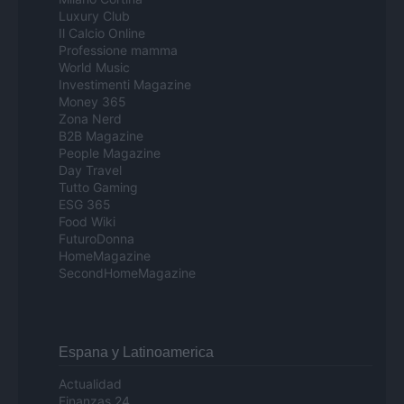
Luxury Club
Il Calcio Online
Professione mamma
World Music
Investimenti Magazine
Money 365
Zona Nerd
B2B Magazine
People Magazine
Day Travel
Tutto Gaming
ESG 365
Food Wiki
FuturoDonna
HomeMagazine
SecondHomeMagazine
Espana y Latinoamerica
Actualidad
Finanzas 24