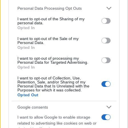
11 abril, 2026
Please note that this website/app uses one or more Google
Personal Data Processing Opt Outs
services and may gather and store information including but
Qué significa perder pelo y cuándo
not limited to your visit or usage behaviour. You may click to
I want to opt-out of the Sharing of my
preocuparse
personal data.
grant or deny consent to Google and its third-party tags to
Opted In
5 abril, 2026
use your data for below specified purposes in below Google
consent section.
I want to opt-out of the Sale of my
Personal Data.
Revelaciones sobre la tumba de un
Opted In
chamán mesolítico en Halle
5 abril, 2026
I want to opt-out of processing my
Personal Data for Targeted Advertising.
Opted In
Costumbres de Semana Santa:
abstinencia de carne y recetas
I want to opt-out of Collection, Use,
Retention, Sale, and/or Sharing of my
tradicionales
Personal Data that Is Unrelated with the
3 abril, 2026
Purposes for which it was collected.
Opted Out
Google consents
I want to allow Google to enable storage
related to advertising like cookies on web or