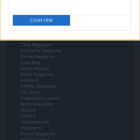
Procesamiento de datos
Todos los contenidos se han realizado de forma híbrida por una
tecnología con Inteligencia Artificial y por creadores independientes
CONFIRM
Italia
Casa Magazine
Cineverse Magazine
Donne Magazine
Food Blog
Milano Notizie
Motor Magazine
Notizie.it
Offerte Shopping
Pet Story
Professione Lavoro
Sport Magazine
Style24
Think.it
Tuobenessere
Viaggiamo
Nonne Magazine
Milano Cortina