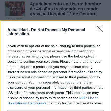
Apuñalamiento en Usera: hombre
de 44 años trasladado en estado
grave al Hospital 12 de Octubre
16 abril, 2026
Actualidad -
Do Not Process My Personal
Subida del crudo y caída bursátil
Information
tras el bloqueo del estrecho de
Ormuz
If you wish to opt-out of the sale, sharing to third parties, or
13 abril, 2026
processing of your personal or sensitive information for
targeted advertising by us, please use the below opt-out
section to confirm your selection. Please note that after your
Mariano Barbacid responde a las
acusaciones después de su
opt-out request is processed you may continue seeing
hallazgo sobre el cáncer de
interest-based ads based on personal information utilized by
páncreas
us or personal information disclosed to third parties prior to
your opt-out. You may separately opt-out of the further
12 abril, 2026
disclosure of your personal information by third parties on the
IAB’s list of downstream participants. This information may
Artemis II completa su misión y
also be disclosed by us to third parties on the
IAB’s List of
Orion ameriza frente a la costa de
Downstream Participants
that may further disclose it to other
San Diego
third parties.