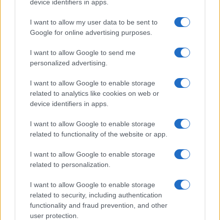
device identifiers in apps.
I want to allow my user data to be sent to
Google for online advertising purposes.
Quienes somos
I want to allow Google to send me
Últimas Noticias
personalized advertising.
Señala una noticia
I want to allow Google to enable storage
Síguenos en Facebook
related to analytics like cookies on web or
device identifiers in apps.
Actualidad.es es la gran fuente de información social. Actualidad,
televisión, crónica, deportes, gente, política y todas las noticias sobre
I want to allow Google to enable storage
su ciudad.
related to functionality of the website or app.
Para señalar a la redacción de cualquier error en el uso del material
confidencial, escríbanos a
staff@actualidad.es
: nos ocuparemos de
I want to allow Google to enable storage
la retirada del material que atenta contra los derechos de terceros.
related to personalization.
I want to allow Google to enable storage
Copyright © 2024 | Actualidad.es - Publicado en España por
AdHub
related to security, including authentication
Media
- Numero REA 2729933 - Todos los derechos reservados.
functionality and fraud prevention, and other
Contacto
-
Politica de cookies
-
Política de privacidad
-
Aviso legal
-
user protection.