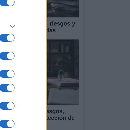
ica en IA: marcos, riesgos y
tigaciones aplicadas
ía para evaluar sesgos,
ansparencia y protección de
tos en IA