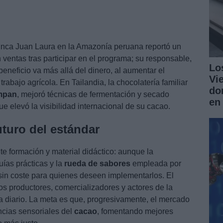
finca Juan Laura en la Amazonía peruana reportó un
entas tras participar en el programa; su responsable,
Lo
beneficio va más allá del dinero, al aumentar el
Vi
trabajo agrícola. En Tailandia, la chocolatería familiar
do
mpan
, mejoró técnicas de fermentación y secado
en
e elevó la visibilidad internacional de su cacao.
uturo del estándar
e formación y material didáctico: aunque la
uías prácticas y la
rueda de sabores
empleada por
 sin coste para quienes deseen implementarlos. El
os productores, comercializadores y actores de la
a diario. La meta es que, progresivamente, el mercado
ncias sensoriales del
cacao
, fomentando mejores