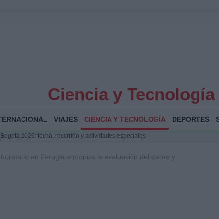
Ciencia y Tecnología
TERNACIONAL
VIAJES
CIENCIA Y TECNOLOGÍA
DEPORTES
 Bogotá 2026: fecha, recorrido y actividades especiales
a Juan Jesús Vivas en Palma para analizar la situación en Ceuta
boratorio en Perugia armoniza la evaluación del cacao y
la Illa Plana: Menorca apuesta por el deporte náutico sostenible
puesta del Gobierno ante la crisis migratoria en Ceuta