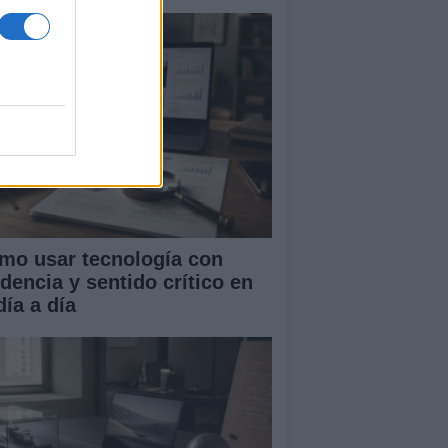
mo usar tecnología con
idencia y sentido crítico en
día a día