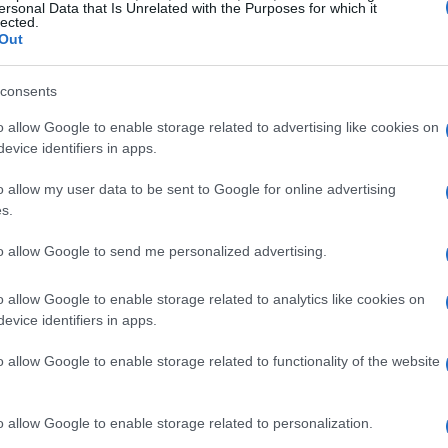
de las habas partidas: se evalúa la fermentación y la
ersonal Data that Is Unrelated with the Purposes for which it
lected.
Luego, las habas se
tuestan
durante tiempos
Out
puestos aromáticos; se separan las cáscaras para
 y se combinan con cantidades precisas de manteca
Ét
consents
 es un chocolate templado y envasado en papel dorado
mi
o allow Google to enable storage related to advertising like cookies on
evice identifiers in apps.
ano
o allow my user data to be sent to Google for online advertising
: incluye una plantilla entrenada y procedimientos
s.
torio como
Julia Butac
, originaria de Filipinas, realizan
to allow Google to send me personalized advertising.
abas que requieren destreza física y sensorial.
res entrenados
aplica una escala donde se puntúan
o allow Google to enable storage related to analytics like cookies on
,
astringencia
y notas aromáticas (frutales,
evice identifiers in apps.
ación de protocolo físico y evaluación profesional
ble entre lotes.
o allow Google to enable storage related to functionality of the website
Gu
 y cadenas de valor
tr
o allow Google to enable storage related to personalization.
da
, la estandarización pretende transformar economías