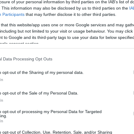
losure of your personal information by third parties on the IAB’s list of
s técnicas y permite que las diferencias detectadas
. This information may also be disclosed by us to third parties on the
IA
Participants
that may further disclose it to other third parties.
 that this website/app uses one or more Google services and may gath
including but not limited to your visit or usage behaviour. You may click 
 to Google and its third-party tags to use your data for below specifi
ogle consent section.
l Data Processing Opt Outs
UJ
pr
o opt-out of the Sharing of my personal data.
20
In
o opt-out of the Sale of my Personal Data.
In
to opt-out of processing my Personal Data for Targeted
o en el laboratorio
ing.
In
pasan por una secuencia rigurosa. Primero se realiza
o opt-out of Collection, Use, Retention, Sale, and/or Sharing