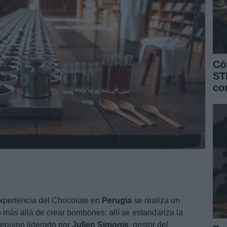
Có
ST
co
xperiencia del Chocolate en
Perugia
se realiza un
más allá de crear bombones: allí se estandariza la
 equipo liderado por
Julien Simonis
, gestor del