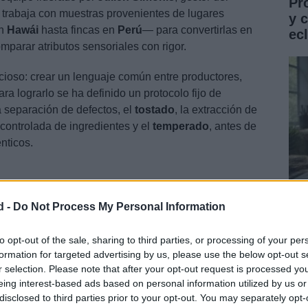
Pr
, trabaja con muestras provenientes de lugares
y 
en
Hawái
hasta fincas en
Perú
— para convertirlas en
ec
mparar atributos sensoriales con rigor.
icioso: crear un lenguaje común entre productores,
a lograrlo se ha definido un protocolo fijo de
a separación de defectos, el
tostado
, la extracción de
n controlada de ingredientes y el
temperado
, antes de
nticos.
d -
Do Not Process My Personal Information
Gu
co
to opt-out of the sale, sharing to third parties, or processing of your per
formation for targeted advertising by us, please use the below opt-out s
ST
r selection. Please note that after your opt-out request is processed y
eing interest-based ads based on personal information utilized by us or
disclosed to third parties prior to your opt-out. You may separately opt-