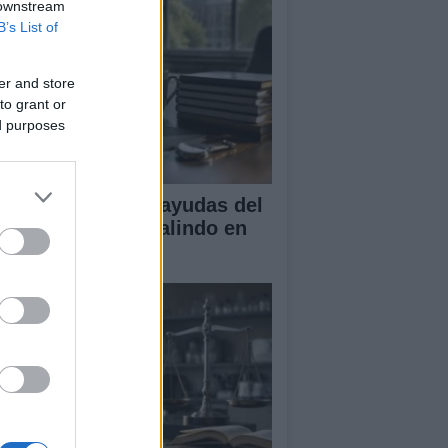
 downstream
B’s List of
er and store
to grant or
ed purposes
A obtiene cuatro ayudas del
ograma Beatriz Galindo en
26