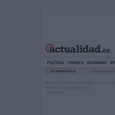
POLÍTICA
CRÓNICA
ECONOMÍA
IN
EN TIEMPO REAL
Ciclovía Nocturna
Felipe VI recibe 
Home
»
Ciencia y Tecnología
»
Cómo un la
Rehabilitación de 
beneficia a los productores
Análisis de la res
10/05/2026