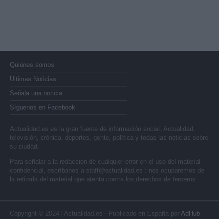
Quienes somos
Últimas Noticias
Señala una noticia
Síguenos en Facebook
Actualidad.es es la gran fuente de información social. Actualidad,
televisión, crónica, deportes, gente, política y todas las noticias sobre
su ciudad.
Para señalar a la redacción de cualquier error en el uso del material
confidencial, escríbanos a
staff@actualidad.es
: nos ocuparemos de
la retirada del material que atenta contra los derechos de terceros.
Copyright © 2024 | Actualidad.es - Publicado en España por
AdHub