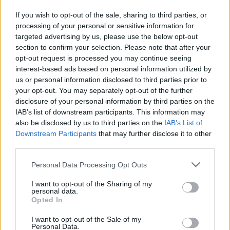
Los coches más buscados
If you wish to opt-out of the sale, sharing to third parties, or
Con el objetivo de determinar cuáles son…
processing of your personal or sensitive information for
targeted advertising by us, please use the below opt-out
section to confirm your selection. Please note that after your
AUTOMOVIL
opt-out request is processed you may continue seeing
interest-based ads based on personal information utilized by
us or personal information disclosed to third parties prior to
your opt-out. You may separately opt-out of the further
disclosure of your personal information by third parties on the
IAB’s list of downstream participants. This information may
also be disclosed by us to third parties on the
IAB’s List of
Downstream Participants
that may further disclose it to other
third parties.
Please note that this website/app uses one or more Google
Personal Data Processing Opt Outs
Compra tu coche de segunda mano en
services and may gather and store information including but
not limited to your visit or usage behaviour. You may click to
I want to opt-out of the Sharing of my
Heycar
personal data.
grant or deny consent to Google and its third-party tags to
Opted In
¿Estás pensando en renovar tu coche? Apostar por…
use your data for below specified purposes in below Google
consent section.
I want to opt-out of the Sale of my
Personal Data.