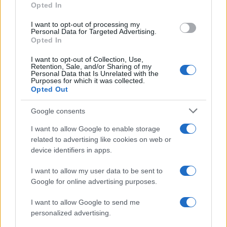
Opted In
AUTOMOVIL
I want to opt-out of processing my
Personal Data for Targeted Advertising.
Opted In
I want to opt-out of Collection, Use,
Retention, Sale, and/or Sharing of my
Personal Data that Is Unrelated with the
Purposes for which it was collected.
Opted Out
Google consents
Cómo obtener el permiso internacional
I want to allow Google to enable storage
related to advertising like cookies on web or
para conducir y viajar por todo el mundo
device identifiers in apps.
La International Drivers Association te ofrece la posibilidad…
I want to allow my user data to be sent to
Google for online advertising purposes.
AUTOMOVIL
I want to allow Google to send me
personalized advertising.