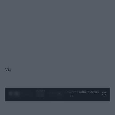
Vía
0:32 /
Ad
hub
Media
POWERED
1
/
4
3:55
BY