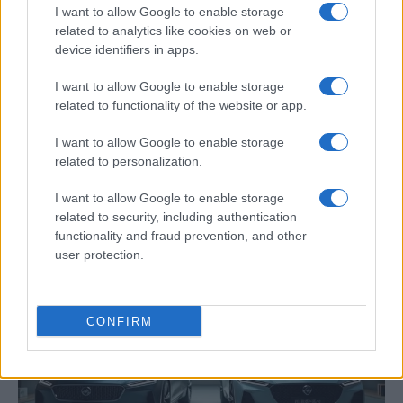
I want to allow Google to enable storage
related to analytics like cookies on web or
device identifiers in apps.
I want to allow Google to enable storage
related to functionality of the website or app.
I want to allow Google to enable storage
Cómo pagar multas de tráfico de manera
related to personalization.
rápida y segura
I want to allow Google to enable storage
Según registros de la DGT en 2019 se…
related to security, including authentication
functionality and fraud prevention, and other
user protection.
AUTOMOVIL
CONFIRM