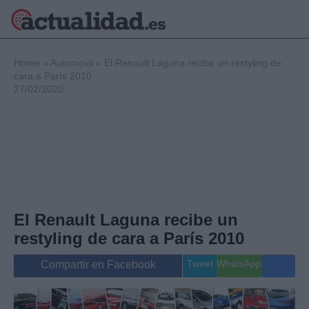
×
Home
»
Automovil
»
El Renault Laguna recibe un restyling de
cara a París 2010
27/02/2020
Política
Ciencia y
Tecnología
Crónica
Deportes
Economía
Salud y Bienestar
El Renault Laguna recibe un
Internacional
restyling de cara a París 2010
Gente
Viajes
Tweet
WhatsApp
Compartir en Facebook
Musica