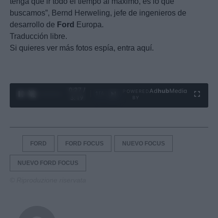
tenga que ir todo el tiempo al máximo, es lo que
buscamos”, Bernd Herweling, jefe de ingenieros de
desarrollo de
Ford
Europa.
Traducción libre.
Si quieres ver más fotos espía, entra aquí.
0:29 /
Ad
hub
Media
POWERED
1
/
4
3:19
BY
FORD
FORD FOCUS
NUEVO FOCUS
NUEVO FORD FOCUS
© Riproduzione riservata