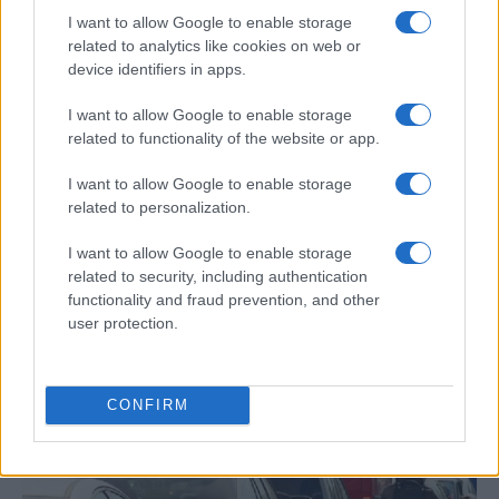
AUTOMOVIL
I want to allow Google to enable storage
related to analytics like cookies on web or
device identifiers in apps.
I want to allow Google to enable storage
related to functionality of the website or app.
I want to allow Google to enable storage
related to personalization.
I want to allow Google to enable storage
Compra tu coche de segunda mano en
related to security, including authentication
functionality and fraud prevention, and other
Heycar
user protection.
¿Estás pensando en renovar tu coche? Apostar por…
CONFIRM
AUTOMOVIL