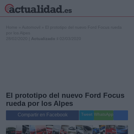
×
Home
»
Automovil
»
El prototipo del nuevo Ford Focus rueda
por los Alpes
28/02/2020 |
Actualizado
il 02/03/2020
Política
Ciencia y
Tecnología
Crónica
Deportes
Economía
Salud y Bienestar
El prototipo del nuevo Ford Focus
Internacional
rueda por los Alpes
Gente
Viajes
Tweet
WhatsApp
Compartir en Facebook
Musica