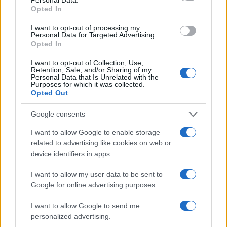
Opted In
para conducir y viajar por todo el mundo
I want to opt-out of processing my
La International Drivers Association te ofrece la posibilidad…
Personal Data for Targeted Advertising.
Opted In
AUTOMOVIL
I want to opt-out of Collection, Use,
Retention, Sale, and/or Sharing of my
Personal Data that Is Unrelated with the
Purposes for which it was collected.
Opted Out
Google consents
I want to allow Google to enable storage
related to advertising like cookies on web or
device identifiers in apps.
I want to allow my user data to be sent to
Los coches más buscados
Google for online advertising purposes.
Con el objetivo de determinar cuáles son…
I want to allow Google to send me
personalized advertising.