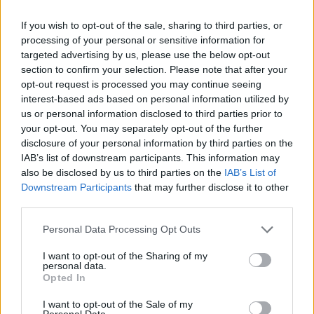
If you wish to opt-out of the sale, sharing to third parties, or
processing of your personal or sensitive information for
Guía completa para la inspección técnica
targeted advertising by us, please use the below opt-out
section to confirm your selection. Please note that after your
de vehículos clásicos y veteranos
opt-out request is processed you may continue seeing
Conoce todo lo necesario sobre la ITV en…
interest-based ads based on personal information utilized by
us or personal information disclosed to third parties prior to
your opt-out. You may separately opt-out of the further
AUTOMOVIL
disclosure of your personal information by third parties on the
IAB’s list of downstream participants. This information may
also be disclosed by us to third parties on the
IAB’s List of
Downstream Participants
that may further disclose it to other
third parties.
Please note that this website/app uses one or more Google
Personal Data Processing Opt Outs
services and may gather and store information including but
not limited to your visit or usage behaviour. You may click to
I want to opt-out of the Sharing of my
personal data.
grant or deny consent to Google and its third-party tags to
Opted In
use your data for below specified purposes in below Google
consent section.
I want to opt-out of the Sale of my
Cómo obtener el permiso internacional
Personal Data.