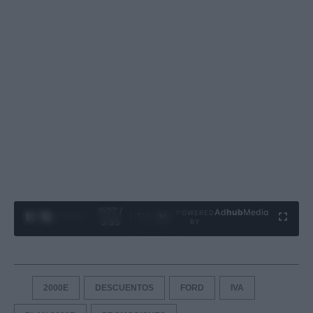
0:28 /
Ad
hub
Media
POWERED
1
/
4
3:55
BY
2000E
DESCUENTOS
FORD
IVA