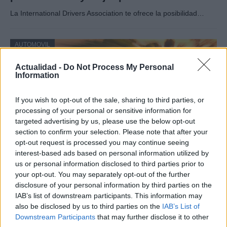
La International Drivers Association te ofrece la posibilidad…
AUTOMOVIL
Actualidad -
Do Not Process My Personal
Information
If you wish to opt-out of the sale, sharing to third parties, or
processing of your personal or sensitive information for
targeted advertising by us, please use the below opt-out
section to confirm your selection. Please note that after your
opt-out request is processed you may continue seeing
interest-based ads based on personal information utilized by
us or personal information disclosed to third parties prior to
Compra tu coche de segunda mano en
your opt-out. You may separately opt-out of the further
Heycar
disclosure of your personal information by third parties on the
IAB’s list of downstream participants. This information may
¿Estás pensando en renovar tu coche? Apostar por…
also be disclosed by us to third parties on the
IAB’s List of
Downstream Participants
that may further disclose it to other