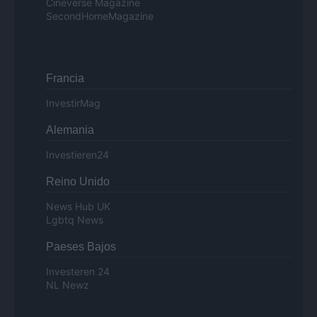
Cineverse Magazine
SecondHomeMagazine
Francia
InvestirMag
Alemania
Investieren24
Reino Unido
News Hub UK
Lgbtq News
Paeses Bajos
Investeren 24
NL Newz