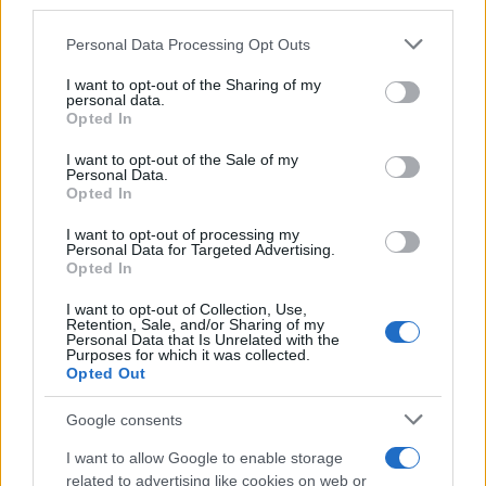
third parties.
AUTOMOVIL
Please note that this website/app uses one or more Google
Personal Data Processing Opt Outs
services and may gather and store information including but
not limited to your visit or usage behaviour. You may click to
I want to opt-out of the Sharing of my
personal data.
grant or deny consent to Google and its third-party tags to
Opted In
use your data for below specified purposes in below Google
consent section.
I want to opt-out of the Sale of my
Personal Data.
Opted In
I want to opt-out of processing my
Personal Data for Targeted Advertising.
Guía completa para la inspección técnica
Opted In
de vehículos clásicos y veteranos
I want to opt-out of Collection, Use,
Retention, Sale, and/or Sharing of my
Conoce todo lo necesario sobre la ITV en…
Personal Data that Is Unrelated with the
Purposes for which it was collected.
Opted Out
AUTOMOVIL
Google consents
I want to allow Google to enable storage
related to advertising like cookies on web or