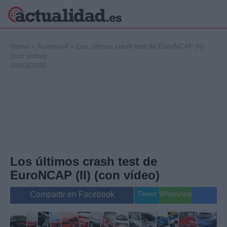
×
Home
»
Automovil
»
Los últimos crash test de EuroNCAP (II)
(con vídeo)
10/03/2020
Política
Ciencia y
Tecnología
Crónica
Deportes
Economía
Salud y Bienestar
Los últimos crash test de
Internacional
EuroNCAP (II) (con vídeo)
Gente
Viajes
Tweet
WhatsApp
Compartir en Facebook
Musica