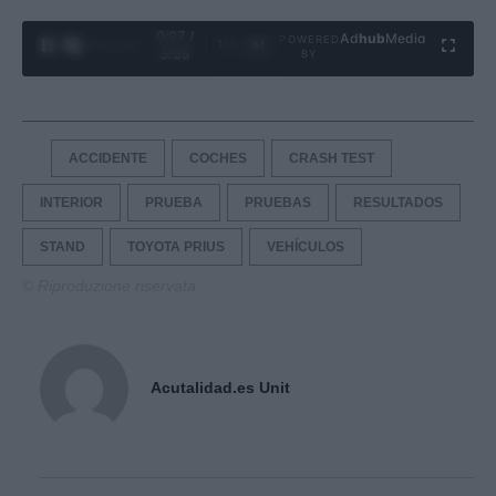
0:28 /
Ad
hub
Media
POWERED
1
/
4
3:55
BY
ACCIDENTE
COCHES
CRASH TEST
INTERIOR
PRUEBA
PRUEBAS
RESULTADOS
STAND
TOYOTA PRIUS
VEHÍCULOS
© Riproduzione riservata
Acutalidad.es Unit