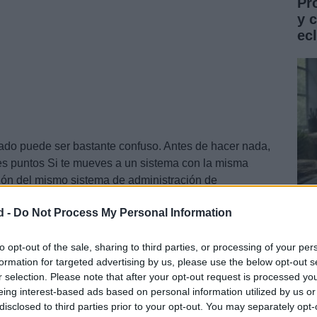
Pr
y 
ec
slado puede ser bastante confuso. Antes de hacer nada,
tes puntos Si te mueves a un sistema con la misma
sión del mismo sistema de administración de
ica SQL será suficiente y no perderás
datos
.
d -
Do Not Process My Personal Information
Gu
co
to opt-out of the sale, sharing to third parties, or processing of your per
formation for targeted advertising by us, please use the below opt-out s
ST
r selection. Please note that after your opt-out request is processed y
eing interest-based ads based on personal information utilized by us or
disclosed to third parties prior to your opt-out. You may separately opt-