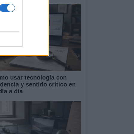
mo usar tecnología con
idencia y sentido crítico en
día a día