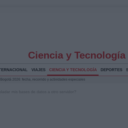
Ciencia y Tecnología
TERNACIONAL
VIAJES
CIENCIA Y TECNOLOGÍA
DEPORTES
 Bogotá 2026: fecha, recorrido y actividades especiales
a Juan Jesús Vivas en Palma para analizar la situación en Ceuta
ladar mis bases de datos a otro servidor?
la Illa Plana: Menorca apuesta por el deporte náutico sostenible
puesta del Gobierno ante la crisis migratoria en Ceuta