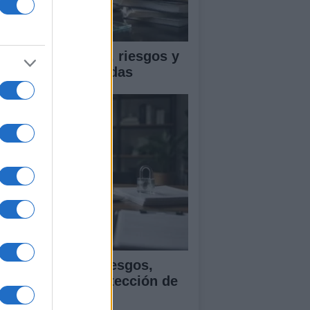
ica en IA: marcos, riesgos y
tigaciones aplicadas
ía para evaluar sesgos,
ansparencia y protección de
tos en IA