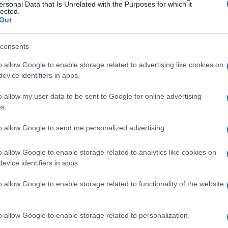
ersonal Data that Is Unrelated with the Purposes for which it
quieres migrar. En el caso de que quieras trasladarte
lected.
e
datos
totalmente diferente, necesitarás preparar tus
Out
manipulación de grandes contenedores de
datos
en
Ét
o a XML. Algunos programas, como Worpress,
consents
mi
un archivo XML sin ninguna configuración extra. Haz
o allow Google to enable storage related to advertising like cookies on
atos
tan frecuentemente como te sea posible. Si te
evice identifiers in apps.
slado, siempre es mejor comenzar con tu copia que
que puedas haber generado. Fotografía
o allow my user data to be sent to Google for online advertising
s.
STING
MYSQL
PANEL DE CONTROL
to allow Google to send me personalized advertising.
© Riproduzione riservata
o allow Google to enable storage related to analytics like cookies on
evice identifiers in apps.
t
o allow Google to enable storage related to functionality of the website
Gu
tr
o allow Google to enable storage related to personalization.
da