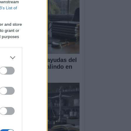
 downstream
B’s List of
er and store
to grant or
ed purposes
A obtiene cuatro ayudas del
ograma Beatriz Galindo en
26