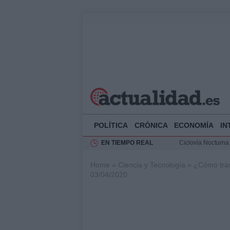
POLÍTICA
CRÓNICA
ECONOMÍA
IN
EN TIEMPO REAL
Ciclovía Nocturna
Felipe VI recibe 
Home
»
Ciencia y Tecnología
»
¿Cómo tras
Rehabilitación de 
03/04/2020
Análisis de la res