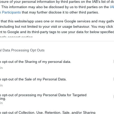
losure of your personal information by third parties on the IAB’s list of
. This information may also be disclosed by us to third parties on the
IA
Participants
that may further disclose it to other third parties.
 that this website/app uses one or more Google services and may gath
including but not limited to your visit or usage behaviour. You may click 
 to Google and its third-party tags to use your data for below specifi
ogle consent section.
l Data Processing Opt Outs
UJ
pr
o opt-out of the Sharing of my personal data.
20
In
o opt-out of the Sale of my Personal Data.
In
to opt-out of processing my Personal Data for Targeted
ón de un CMS deberías leer atentamente su
ing.
In
el traslado es posible y qué pasos debes seguir. Si al
ntes de comenzar el traslado, actualiza tu sistema a la
o opt-out of Collection, Use, Retention, Sale, and/or Sharing