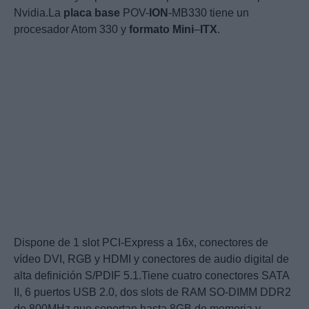
Nvidia.La
placa
base
POV-
ION
-MB330 tiene un
procesador Atom 330 y
formato
Mini
–
ITX
.
Dispone de 1 slot PCI-Express a 16x, conectores de
vídeo DVI, RGB y HDMI y conectores de audio digital de
alta definición S/PDIF 5.1.Tiene cuatro conectores SATA
II, 6 puertos USB 2.0, dos slots de RAM SO-DIMM DDR2
de 800MHz que soportan hasta 8GB de memoria y