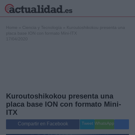
×
Home
»
Ciencia y Tecnología
»
Kuroutoshikokou presenta una
placa base ION con formato Mini-ITX
17/04/2020
Política
Ciencia y
Tecnología
Crónica
Deportes
Economía
Salud y Bienestar
Kuroutoshikokou presenta una
Internacional
placa base ION con formato Mini-
Gente
Viajes
ITX
Musica
Tweet
WhatsApp
Compartir en Facebook