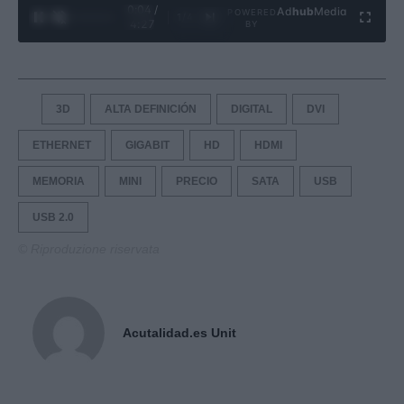
0:05 /
Ad
hub
Media
POWERED
1
/
4
4:27
BY
3D
ALTA DEFINICIÓN
DIGITAL
DVI
ETHERNET
GIGABIT
HD
HDMI
MEMORIA
MINI
PRECIO
SATA
USB
USB 2.0
© Riproduzione riservata
Acutalidad.es Unit