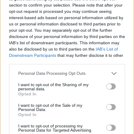
section to confirm your selection. Please note that after your
opt-out request is processed you may continue seeing
interest-based ads based on personal information utilized by
us or personal information disclosed to third parties prior to
your opt-out. You may separately opt-out of the further
disclosure of your personal information by third parties on the
IAB’s list of downstream participants. This information may
also be disclosed by us to third parties on the
IAB’s List of
Downstream Participants
that may further disclose it to other
third parties.
Cómo elegir una carrera STEAM: perfiles
Please note that this website/app uses one or more Google
emergentes y competencias clave
Personal Data Processing Opt Outs
services and may gather and store information including but
Descubre cómo elegir la mejor opción en STEAM:…
not limited to your visit or usage behaviour. You may click to
I want to opt-out of the Sharing of my
personal data.
grant or deny consent to Google and its third-party tags to
Opted In
use your data for below specified purposes in below Google
CIENCIA Y TECNOLOGÍA
consent section.
I want to opt-out of the Sale of my
Personal Data.
Opted In
I want to opt-out of processing my
Personal Data for Targeted Advertising.