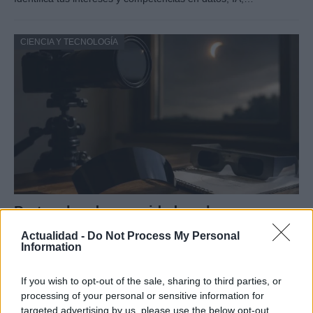
CIENCIA Y TECNOLOGÍA
Protocolos de seguridad ocular y
consejos para fotografiar eclipses solares
Actualidad -
Do Not Process My Personal
Information
Un eclipse solar es un espectáculo natural que…
If you wish to opt-out of the sale, sharing to third parties, or
processing of your personal or sensitive information for
CIENCIA Y TECNOLOGÍA
targeted advertising by us, please use the below opt-out