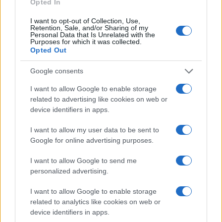
Opted In
I want to opt-out of Collection, Use,
Retention, Sale, and/or Sharing of my
Personal Data that Is Unrelated with the
Purposes for which it was collected.
Opted Out
Cómo se estructuran los planes de I+D y
Google consents
su impacto en la sociedad
I want to allow Google to enable storage
Los planes regionales de ciencia y tecnología son…
related to advertising like cookies on web or
device identifiers in apps.
CIENCIA Y TECNOLOGÍA
I want to allow my user data to be sent to
Google for online advertising purposes.
I want to allow Google to send me
personalized advertising.
I want to allow Google to enable storage
related to analytics like cookies on web or
device identifiers in apps.