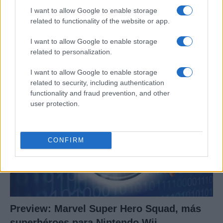
I want to allow Google to enable storage
related to functionality of the website or app.
Un hombre compra el primer mensaje
SMS de la historia por 107.000 euros
I want to allow Google to enable storage
related to personalization.
Un canadiense compra el primer mensaje de texto…
I want to allow Google to enable storage
related to security, including authentication
CIENCIA Y TECNOLOGÍA
functionality and fraud prevention, and other
user protection.
CONFIRM
Preview: Marvel Super Hero Squad, más
superhéroes para Nintendo Wii