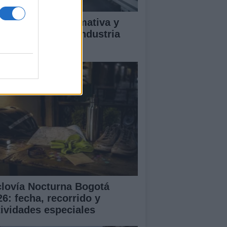
ectrificación, normativa y
mpetencia en la industria
tomotriz europea
clovía Nocturna Bogotá
26: fecha, recorrido y
tividades especiales