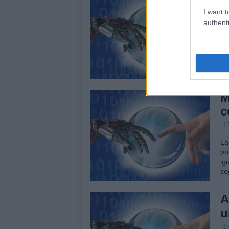
l
I want t
authenti
17
Ph
te
ga
de
M
c
17
La
po
ig
se
A
u
17