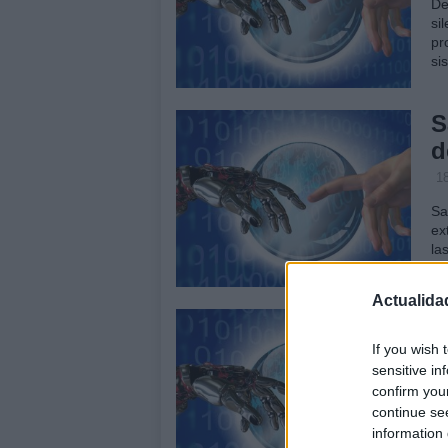
De
si
pr
si
S
d
18
Sa
ex
la
qu
Actualida
S
b
If you wish 
sensitive in
18
confirm you
Su
continue se
se
information 
se