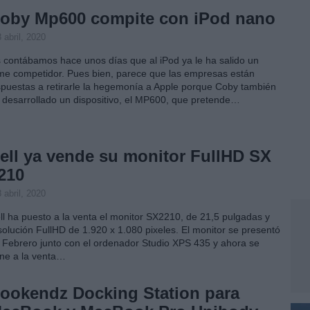
oby Mp600 compite con iPod nano
 abril, 2020
 contábamos hace unos días que al iPod ya le ha salido un
rme competidor. Pues bien, parece que las empresas están
spuestas a retirarle la hegemonía a Apple porque Coby también
 desarrollado un dispositivo, el MP600, que pretende…
ell ya vende su monitor FullHD SX
210
 abril, 2020
ll ha puesto a la venta el monitor SX2210, de 21,5 pulgadas y
solución FullHD de 1.920 x 1.080 pixeles. El monitor se presentó
 Febrero junto con el ordenador Studio XPS 435 y ahora se
ne a la venta…
ookendz Docking Station para