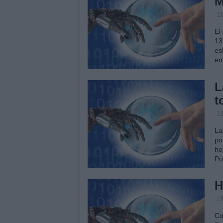
M
18
El
13
es
em
L
t
18
La
po
he
Po
H
18
Co