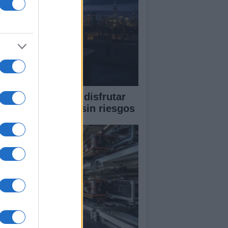
ía completa para disfrutar
 un eclipse solar sin riesgos