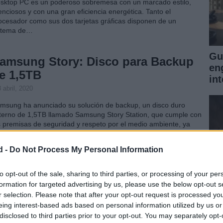
sktop PC es un poderoso sobremesa con un marcado estilo,
lenciosos y con una gran eficiencia energética. Tanto el
ocesador como sus dos tarjetas gráficas disponen de un
stema de…
Gu
amsung Story: Disco para Backup
en
e 1,5TB
int
 abril, 2020
msung ha anunciado su solución de backup, un disco duro
terno de 1,5TB llamado Samsung Story Station, que cumple con
s premisas de seguridad y respeto por el medio ambiente, ya
e incluye software de seguridad y su carcasa está…
d -
Do Not Process My Personal Information
upermicro presenta sus servidores
asados en Atom
to opt-out of the sale, sharing to third parties, or processing of your per
formation for targeted advertising by us, please use the below opt-out s
 abril, 2020
r selection. Please note that after your opt-out request is processed y
per Micro Computer Inc., empresa líder en el sector de los
eing interest-based ads based on personal information utilized by us or
rvidores de alto rendimiento, ha anunciado sus dos modelos de
disclosed to third parties prior to your opt-out. You may separately opt-
De
rvidores de 4W y 8W, basados en procesadores Atom de Intel,