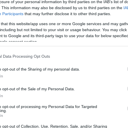
losure of your personal information by third parties on the IAB’s list of
ce
stinados a trabajar incrustados en aplicaciones industriales.Por
. This information may also be disclosed by us to third parties on the
IA
se
u…
Participants
that may further disclose it to other third parties.
SUS EeePC 1002HAE con cuerpo
 that this website/app uses one or more Google services and may gath
including but not limited to your visit or usage behaviour. You may click 
e aluminio
 to Google and its third-party tags to use your data for below specifi
 abril, 2020
ogle consent section.
 fabricante taiwanés de ordenadores ASUS, recientemente ha
unciado la próxima pieza que pondrá en el mercado, un nuevo
l Data Processing Opt Outs
tbook de la familia EeePC con el cuerpo de aluminio, el EeePC
02HAE.Su pantalla de 10,1″ tendrá una resolución de 1.024…
o opt-out of the Sharing of my personal data.
In
xpressCard de 32GB de OCZ, con
SB 2.0
o opt-out of the Sale of my Personal Data.
Pa
de
In
 abril, 2020
Pi
s usuarios de portátiles saben que el espacio de
to opt-out of processing my Personal Data for Targeted
ing.
macenamiento es limitado, los discos duros de 2,5″ aún tiene
In
pacidades un tanto limitadas y que los fabricantes de
denadores elevan el precio de los discos opcionales de más
o opt-out of Collection, Use, Retention, Sale, and/or Sharing
pacidad amparándose…