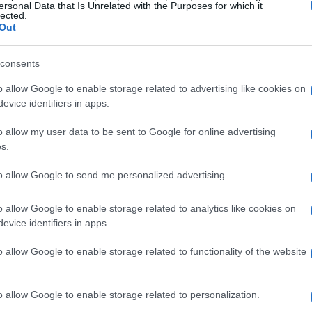
ersonal Data that Is Unrelated with the Purposes for which it
lected.
EC CRV43 a la venta en julio
Out
 abril, 2020
consents
C pondrá a la venta su monitor curvo en julio, con un precio de
lida que limita bastante su público objetivo, nada menos que
o allow Google to enable storage related to advertising like cookies on
999$. El monitor se presentó en enero de 2008 durante el CES
evice identifiers in apps.
no ha sido…
Gu
o allow my user data to be sent to Google for online advertising
s.
de
aCie LaCinema Black Series
to allow Google to send me personalized advertising.
 abril, 2020
o allow Google to enable storage related to analytics like cookies on
Cie ha anunciado dos modelos nuevos de discos multimedia,
evice identifiers in apps.
rivados del LaCinema Black Max, uno se llama PLAY y el otro
CORD. LaCie expande así sus modelos de discos duros
ltimedia de alta definición y con conexión inalámbrica. Los
o allow Google to enable storage related to functionality of the website
os…
o allow Google to enable storage related to personalization.
hilips LightFrame TFT LCD, reduce