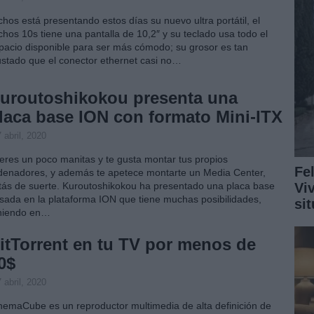
chos está presentando estos días su nuevo ultra portátil, el
chos 10s tiene una pantalla de 10,2″ y su teclado usa todo el
pacio disponible para ser más cómodo; su grosor es tan
ustado que el conector ethernet casi no…
uroutoshikokou presenta una
laca base ION con formato Mini-ITX
 abril, 2020
 eres un poco manitas y te gusta montar tus propios
Fe
denadores, y además te apetece montarte un Media Center,
Vi
tás de suerte. Kuroutoshikokou ha presentado una placa base
sada en la plataforma ION que tiene muchas posibilidades,
si
niendo en…
itTorrent en tu TV por menos de
0$
 abril, 2020
nemaCube es un reproductor multimedia de alta definición de