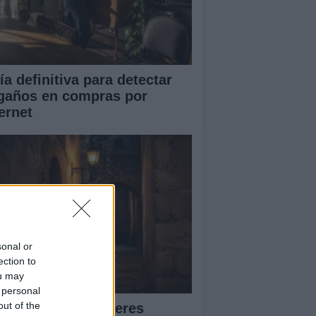
ía definitiva para detectar
gaños en compras por
ernet
sonal or
ection to
ou may
 personal
out of the
scubre cómo Cáceres