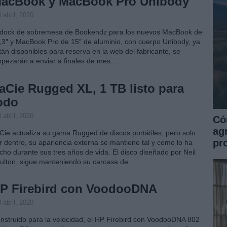
acBook y MacBook Pro Unibody
 abril, 2020
 dock de sobremesa de Bookendz para los nuevos MacBook de
,3″ y MacBook Pro de 15″ de aluminio, con cuerpo Unibody, ya
tán disponibles para reserva en la web del fabricante, se
pezarán a enviar a finales de mes.…
aCie Rugged XL, 1 TB listo para
odo
 abril, 2020
Có
ag
Cie actualiza su gama Rugged de discos portátiles, pero solo
pr
r dentro, su apariencia externa se mantiene tal y como lo ha
cho durante sus tres años de vida. El disco diseñado por Neil
ulton, sigue manteniendo su carcasa de…
P Firebird con VoodooDNA
 abril, 2020
nstruido para la velocidad, el HP Firebird con VoodooDNA 802