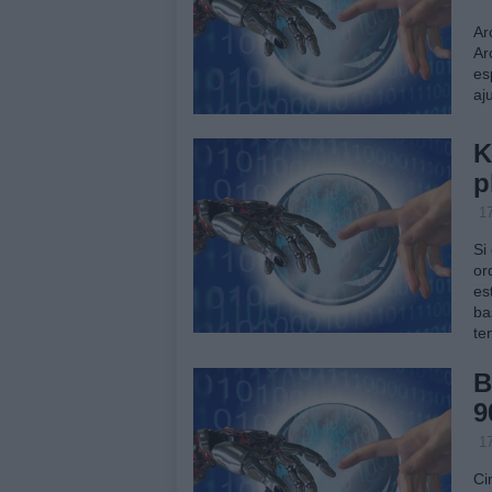
Ar
Ar
es
aj
K
p
17
Si
or
es
ba
te
B
9
17
Ci