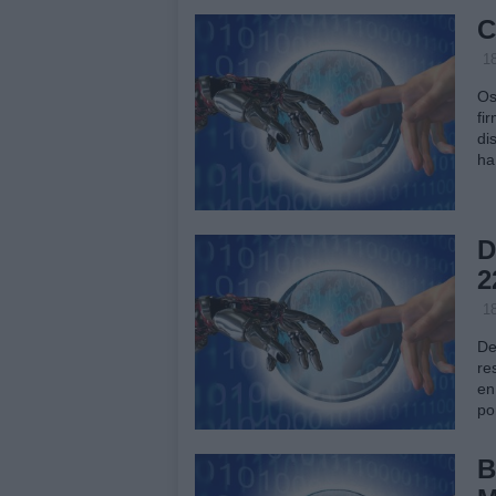
C
18
Os
fi
di
ha
D
2
18
De
re
en
po
B