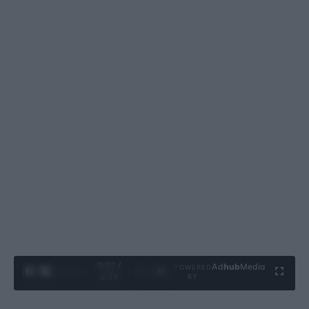
0:28 /
Ad
hub
Media
POWERED
1
/
4
3:19
BY