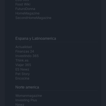
Food Wiki
FuturoDonna
HomeMagazine
SecondHomeMagazine
Espana y Latinoamerica
Actualidad
Finanzas 24
Investindo 365
Think.es
Viajar 365
ES Newz
Pet Story
Encocina
Norte america
Womanmagazine
Investing Plus
Newz