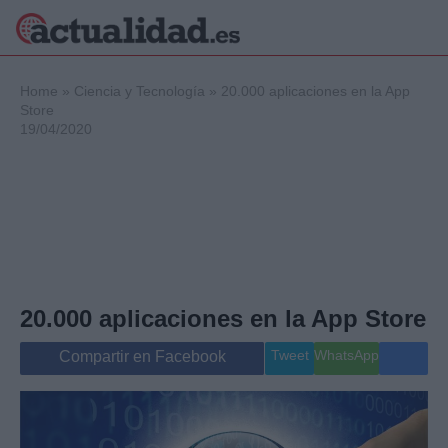
×
Home
»
Ciencia y Tecnología
»
20.000 aplicaciones en la App
Store
19/04/2020
Política
Ciencia y
Tecnología
Crónica
Deportes
Economía
Salud y Bienestar
20.000 aplicaciones en la App Store
Internacional
Gente
Tweet
WhatsApp
Compartir en Facebook
Viajes
Musica