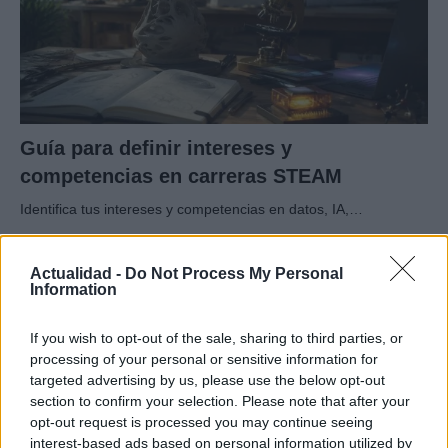
Guía para definir intereses y
competencias en carreras STEAM
Identifica tus intereses y competencias en datos, IA,…
CIENCIA Y TECNOLOGÍA
Actualidad -
Do Not Process My Personal
Information
If you wish to opt-out of the sale, sharing to third parties, or
processing of your personal or sensitive information for
targeted advertising by us, please use the below opt-out
section to confirm your selection. Please note that after your
opt-out request is processed you may continue seeing
interest-based ads based on personal information utilized by