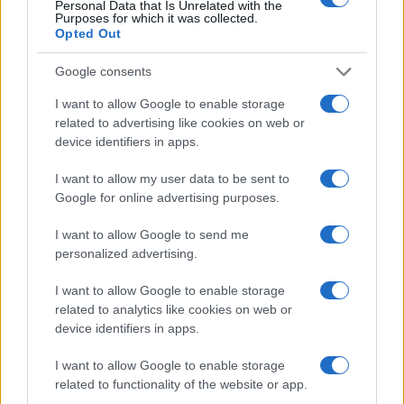
Personal Data that Is Unrelated with the
consejos para fotografiar eclipses solares
Purposes for which it was collected.
Opted Out
Un eclipse solar es un espectáculo natural que…
Google consents
CIENCIA Y TECNOLOGÍA
I want to allow Google to enable storage
related to advertising like cookies on web or
device identifiers in apps.
I want to allow my user data to be sent to
Google for online advertising purposes.
I want to allow Google to send me
personalized advertising.
I want to allow Google to enable storage
related to analytics like cookies on web or
Cómo elegir una carrera STEAM: perfiles
device identifiers in apps.
emergentes y competencias clave
I want to allow Google to enable storage
Descubre cómo elegir la mejor opción en STEAM:…
related to functionality of the website or app.