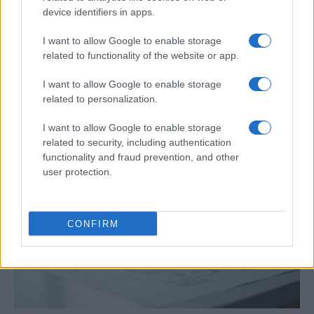
device identifiers in apps.
I want to allow Google to enable storage
related to functionality of the website or app.
Protocolos de seguridad ocular y
I want to allow Google to enable storage
consejos para fotografiar eclipses solares
related to personalization.
Un eclipse solar es un espectáculo natural que…
I want to allow Google to enable storage
related to security, including authentication
CIENCIA Y TECNOLOGÍA
functionality and fraud prevention, and other
user protection.
CONFIRM