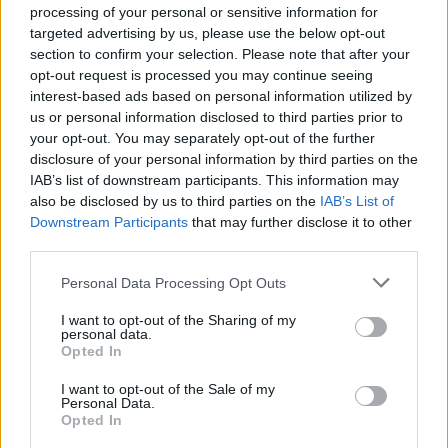
processing of your personal or sensitive information for
CIENCIA Y TECNOLOGÍA
targeted advertising by us, please use the below opt-out
section to confirm your selection. Please note that after your
opt-out request is processed you may continue seeing
interest-based ads based on personal information utilized by
us or personal information disclosed to third parties prior to
your opt-out. You may separately opt-out of the further
disclosure of your personal information by third parties on the
IAB’s list of downstream participants. This information may
also be disclosed by us to third parties on the
IAB’s List of
Downstream Participants
that may further disclose it to other
third parties.
Ética en IA: marcos, riesgos y
Please note that this website/app uses one or more Google
Personal Data Processing Opt Outs
mitigaciones aplicadas
services and may gather and store information including but
not limited to your visit or usage behaviour. You may click to
I want to opt-out of the Sharing of my
La inteligencia artificial ética es fundamental para un…
personal data.
grant or deny consent to Google and its third-party tags to
Opted In
use your data for below specified purposes in below Google
consent section.
CIENCIA Y TECNOLOGÍA
I want to opt-out of the Sale of my
Personal Data.
Opted In