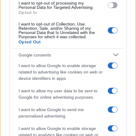
I want to opt-out of processing my
Personal Data for Targeted Advertising.
Opted In
I want to opt-out of Collection, Use,
Retention, Sale, and/or Sharing of my
Personal Data that Is Unrelated with the
Purposes for which it was collected.
Opted Out
Guía para definir intereses y
Google consents
competencias en carreras STEAM
I want to allow Google to enable storage
related to advertising like cookies on web or
Identifica tus intereses y competencias en datos, IA,…
device identifiers in apps.
I want to allow my user data to be sent to
CIENCIA Y TECNOLOGÍA
Google for online advertising purposes.
I want to allow Google to send me
personalized advertising.
I want to allow Google to enable storage
related to analytics like cookies on web or