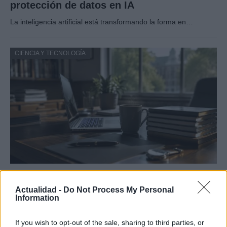
protección de datos en IA
La inteligencia artificial está transformando la forma en…
CIENCIA Y TECNOLOGÍA
UJA obtiene cuatro ayudas del programa
Beatriz Galindo en 2026
Actualidad -
Do Not Process My Personal
Information
La Universidad de Jaén ha obtenido cuatro ayudas…
If you wish to opt-out of the sale, sharing to third parties, or