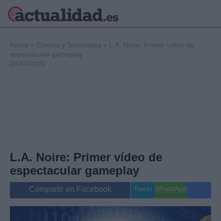
×
Home
»
Ciencia y Tecnología
»
L.A. Noire: Primer vídeo de
espectacular gameplay
24/04/2020
Política
Ciencia y
Tecnología
Crónica
Deportes
Economía
Salud y Bienestar
L.A. Noire: Primer vídeo de
Internacional
espectacular gameplay
Gente
Viajes
Tweet
WhatsApp
Compartir en Facebook
Musica