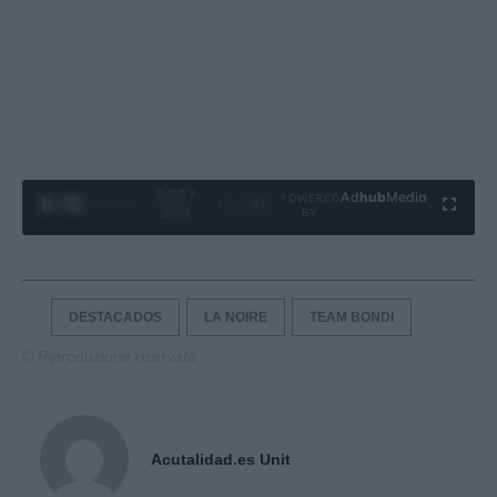
0:28 /
Ad
hub
Media
POWERED
1
/
4
3:19
BY
DESTACADOS
LA NOIRE
TEAM BONDI
© Riproduzione riservata
Acutalidad.es Unit