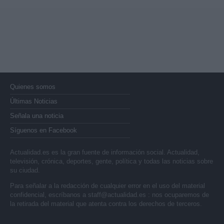
Quienes somos
Últimas Noticias
Señala una noticia
Síguenos en Facebook
Actualidad.es es la gran fuente de información social. Actualidad,
televisión, crónica, deportes, gente, política y todas las noticias sobre
su ciudad.
Para señalar a la redacción de cualquier error en el uso del material
confidencial, escríbanos a
staff@actualidad.es
: nos ocuparemos de
la retirada del material que atenta contra los derechos de terceros.