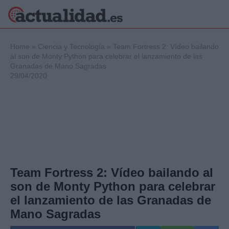
×
Home
»
Ciencia y Tecnología
»
Team Fortress 2: Vídeo bailando
al son de Monty Python para celebrar el lanzamiento de las
Granadas de Mano Sagradas
29/04/2020
Política
Ciencia y
Tecnología
Crónica
Deportes
Economía
Salud y Bienestar
Internacional
Team Fortress 2: Vídeo bailando al
Gente
son de Monty Python para celebrar
Viajes
el lanzamiento de las Granadas de
Musica
Mano Sagradas