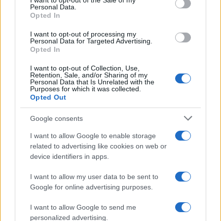
I want to opt-out of the Sale of my
Personal Data.
Opted In
I want to opt-out of processing my
Personal Data for Targeted Advertising.
Opted In
I want to opt-out of Collection, Use,
Retention, Sale, and/or Sharing of my
Personal Data that Is Unrelated with the
Purposes for which it was collected.
Opted Out
Eclipse solar 2026: Todo lo que necesitas
Google consents
saber sobre el evento astronómico
I want to allow Google to enable storage
related to advertising like cookies on web or
El 8 de abril de 2026, el cielo…
device identifiers in apps.
I want to allow my user data to be sent to
CIENCIA Y TECNOLOGÍA
Google for online advertising purposes.
I want to allow Google to send me
personalized advertising.