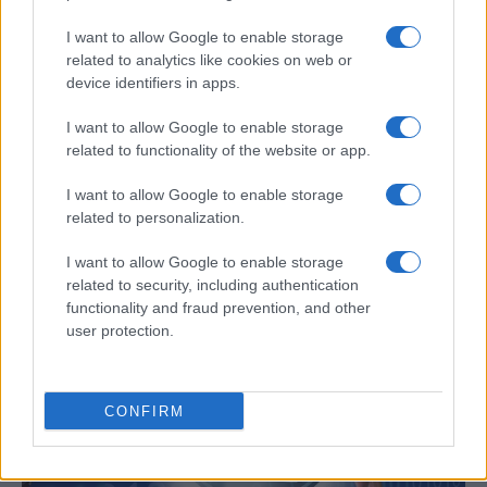
I want to allow Google to enable storage
related to analytics like cookies on web or
device identifiers in apps.
I want to allow Google to enable storage
related to functionality of the website or app.
Guía práctica para implementar principios
I want to allow Google to enable storage
éticos en inteligencia artificial
related to personalization.
Explora los fundamentos para crear sistemas de IA…
I want to allow Google to enable storage
related to security, including authentication
CIENCIA Y TECNOLOGÍA
functionality and fraud prevention, and other
user protection.
CONFIRM