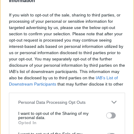
Information
Un eclipse solar es un espectáculo natural que…
If you wish to opt-out of the sale, sharing to third parties, or
processing of your personal or sensitive information for
CIENCIA Y TECNOLOGÍA
targeted advertising by us, please use the below opt-out
section to confirm your selection. Please note that after your
opt-out request is processed you may continue seeing
interest-based ads based on personal information utilized by
us or personal information disclosed to third parties prior to
your opt-out. You may separately opt-out of the further
disclosure of your personal information by third parties on the
IAB’s list of downstream participants. This information may
also be disclosed by us to third parties on the
IAB’s List of
Downstream Participants
that may further disclose it to other
third parties.
Cómo elegir una carrera STEAM: perfiles
Please note that this website/app uses one or more Google
Personal Data Processing Opt Outs
emergentes y competencias clave
services and may gather and store information including but
not limited to your visit or usage behaviour. You may click to
I want to opt-out of the Sharing of my
Descubre cómo elegir la mejor opción en STEAM:…
personal data.
grant or deny consent to Google and its third-party tags to
Opted In
use your data for below specified purposes in below Google
consent section.
CIENCIA Y TECNOLOGÍA