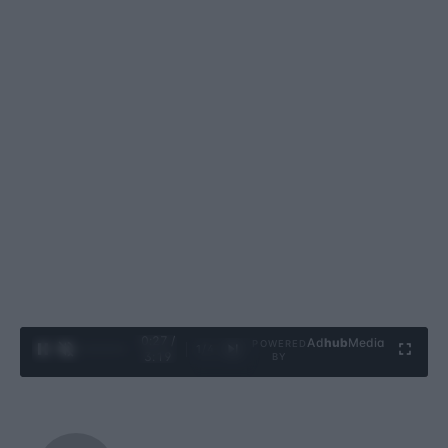
0:28 /
Ad
hub
Media
POWERED
1
/
4
3:19
BY