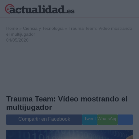
×
Home
»
Ciencia y Tecnología
»
Trauma Team: Vídeo mostrando
el multijugador
04/05/2020
Política
Ciencia y
Tecnología
Crónica
Deportes
Economía
Salud y Bienestar
Trauma Team: Vídeo mostrando el
Internacional
multijugador
Gente
Viajes
Tweet
WhatsApp
Compartir en Facebook
Musica