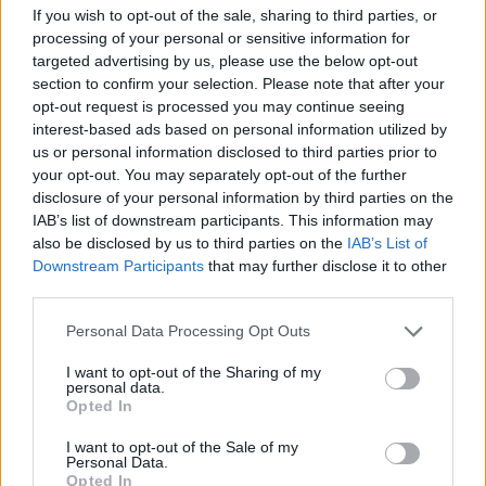
Un eclipse solar es un espectáculo natural que…
If you wish to opt-out of the sale, sharing to third parties, or
processing of your personal or sensitive information for
targeted advertising by us, please use the below opt-out
CIENCIA Y TECNOLOGÍA
section to confirm your selection. Please note that after your
opt-out request is processed you may continue seeing
interest-based ads based on personal information utilized by
us or personal information disclosed to third parties prior to
your opt-out. You may separately opt-out of the further
disclosure of your personal information by third parties on the
IAB’s list of downstream participants. This information may
also be disclosed by us to third parties on the
IAB’s List of
Downstream Participants
that may further disclose it to other
third parties.
Please note that this website/app uses one or more Google
Personal Data Processing Opt Outs
Cómo elegir una carrera STEAM: perfiles
services and may gather and store information including but
emergentes y competencias clave
not limited to your visit or usage behaviour. You may click to
I want to opt-out of the Sharing of my
personal data.
grant or deny consent to Google and its third-party tags to
Descubre cómo elegir la mejor opción en STEAM:…
Opted In
use your data for below specified purposes in below Google
consent section.
I want to opt-out of the Sale of my
Personal Data.
CIENCIA Y TECNOLOGÍA
Opted In