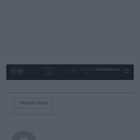
0:29 /
Ad
hub
Media
POWERED
1
/
4
4:27
BY
TRAUMA TEAM
© Riproduzione riservata