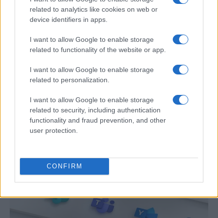
related to analytics like cookies on web or
device identifiers in apps.
I want to allow Google to enable storage
related to functionality of the website or app.
Preview: Marvel Super Hero Squad, más
I want to allow Google to enable storage
related to personalization.
superhéroes para Nintendo Wii
Los fans de Nintendo Wii y los superhéroes…
I want to allow Google to enable storage
related to security, including authentication
functionality and fraud prevention, and other
CIENCIA Y TECNOLOGÍA
user protection.
CONFIRM