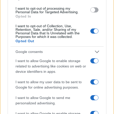
I want to opt-out of processing my
Personal Data for Targeted Advertising.
Opted In
I want to opt-out of Collection, Use,
Retention, Sale, and/or Sharing of my
Personal Data that Is Unrelated with the
Purposes for which it was collected.
Opted Out
Google consents
Un hombre compra el primer mensaje
I want to allow Google to enable storage
SMS de la historia por 107.000 euros
related to advertising like cookies on web or
device identifiers in apps.
Un canadiense compra el primer mensaje de texto…
I want to allow my user data to be sent to
Google for online advertising purposes.
CIENCIA Y TECNOLOGÍA
I want to allow Google to send me
personalized advertising.
I want to allow Google to enable storage