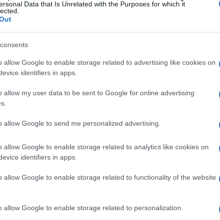
ersonal Data that Is Unrelated with the Purposes for which it
e podrán conseguir por pre-order: desde toallas hasta
lected.
r las tan populares -en Japón- tarjetas
Out
eer más sobre
Dead
or
Alive
ParadiseVía
Ét
consents
mi
DOA
KASUMI
LEI FANG
LISA
PECHOS
o allow Google to enable storage related to advertising like cookies on
evice identifiers in apps.
© Riproduzione riservata
TETAS
o allow my user data to be sent to Google for online advertising
s.
t
to allow Google to send me personalized advertising.
o allow Google to enable storage related to analytics like cookies on
evice identifiers in apps.
o allow Google to enable storage related to functionality of the website
Gu
tr
o allow Google to enable storage related to personalization.
da
ARTÍCULO SIGUIENTE