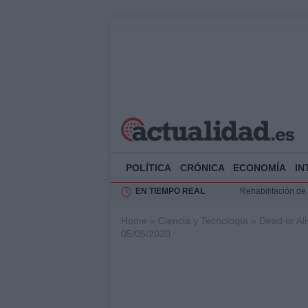
POLÍTICA
CRÓNICA
ECONOMÍA
IN
EN TIEMPO REAL
Rehabilitación de 
Impacto económico
Home
»
Ciencia y Tecnología
»
Dead or Ali
La compra del átic
05/05/2020
Ciclovía Nocturna
Felipe VI recibe 