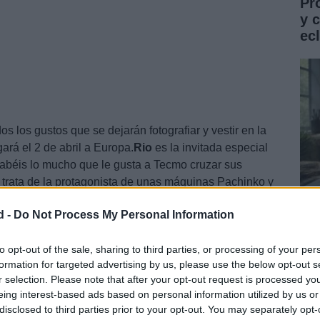
Pr
y 
ec
os los gustos que se dejarán fotografiar y vestir en la
rá el 2 de abril a Europa.
Rio
es la invitada especial
abéis lo mucho que le gusta a Tecmo cruzar sus
e trata de la protagonista de unas máquinas Pachinko y
os por la misma compañía.
d -
Do Not Process My Personal Information
Gu
co
to opt-out of the sale, sharing to third parties, or processing of your per
formation for targeted advertising by us, please use the below opt-out s
ST
r selection. Please note that after your opt-out request is processed y
eing interest-based ads based on personal information utilized by us or
disclosed to third parties prior to your opt-out. You may separately opt-