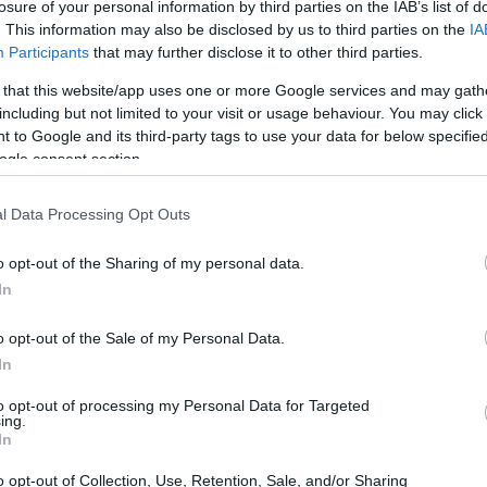
losure of your personal information by third parties on the IAB’s list of
. This information may also be disclosed by us to third parties on the
IA
Participants
that may further disclose it to other third parties.
 that this website/app uses one or more Google services and may gath
including but not limited to your visit or usage behaviour. You may click 
 to Google and its third-party tags to use your data for below specifi
ogle consent section.
l Data Processing Opt Outs
UJ
pr
o opt-out of the Sharing of my personal data.
20
In
o opt-out of the Sale of my Personal Data.
In
to opt-out of processing my Personal Data for Targeted
, nos la encontraremos en la sala de juegos, aunque
ing.
In
 “jugable” como todas las demás.Incluso aunque no os
jéis de visitar la galería para descubrir las
o opt-out of Collection, Use, Retention, Sale, and/or Sharing