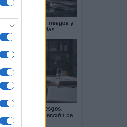
ica en IA: marcos, riesgos y
tigaciones aplicadas
ía para evaluar sesgos,
ansparencia y protección de
tos en IA