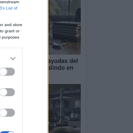
 downstream
B’s List of
er and store
to grant or
ed purposes
A obtiene cuatro ayudas del
ograma Beatriz Galindo en
26