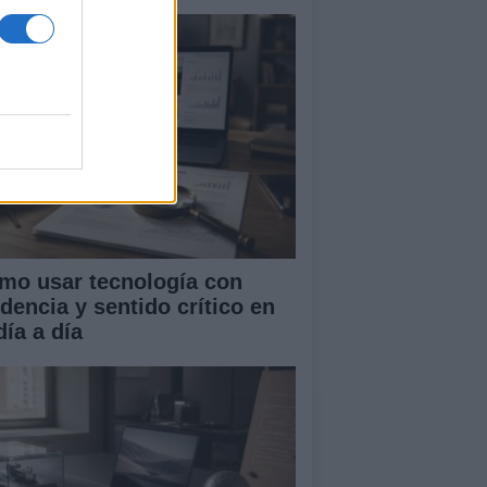
mo usar tecnología con
idencia y sentido crítico en
día a día