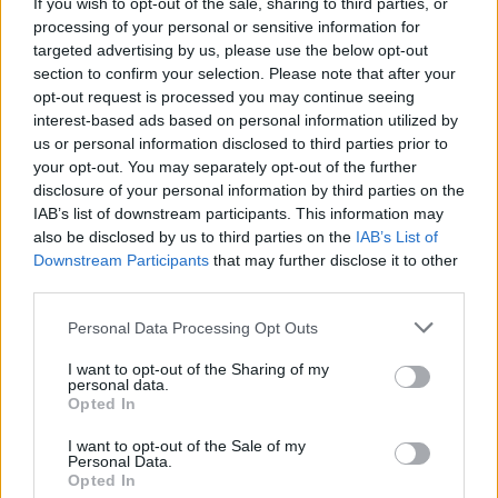
If you wish to opt-out of the sale, sharing to third parties, or
processing of your personal or sensitive information for
targeted advertising by us, please use the below opt-out
CIENCIA Y TECNOLOGÍA
section to confirm your selection. Please note that after your
opt-out request is processed you may continue seeing
interest-based ads based on personal information utilized by
us or personal information disclosed to third parties prior to
your opt-out. You may separately opt-out of the further
disclosure of your personal information by third parties on the
IAB’s list of downstream participants. This information may
also be disclosed by us to third parties on the
IAB’s List of
Downstream Participants
that may further disclose it to other
third parties.
Cómo elegir una carrera STEAM: perfiles
Please note that this website/app uses one or more Google
Personal Data Processing Opt Outs
services and may gather and store information including but
emergentes y competencias clave
not limited to your visit or usage behaviour. You may click to
I want to opt-out of the Sharing of my
personal data.
Descubre cómo elegir la mejor opción en STEAM:…
grant or deny consent to Google and its third-party tags to
Opted In
use your data for below specified purposes in below Google
consent section.
I want to opt-out of the Sale of my
CIENCIA Y TECNOLOGÍA
Personal Data.
Opted In