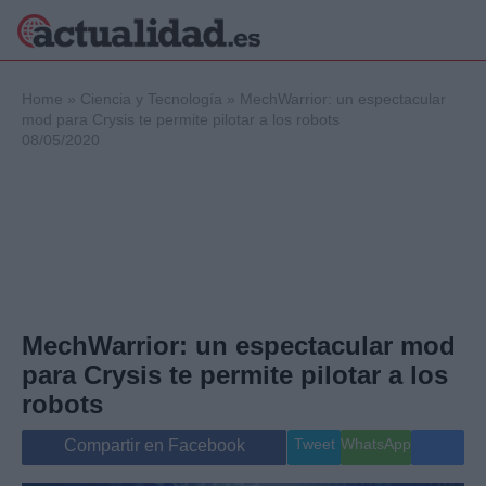
×
Home
»
Ciencia y Tecnología
»
MechWarrior: un espectacular
mod para Crysis te permite pilotar a los robots
08/05/2020
Política
Ciencia y
Tecnología
Crónica
Deportes
Economía
Salud y Bienestar
MechWarrior: un espectacular mod
Internacional
para Crysis te permite pilotar a los
Gente
Viajes
robots
Musica
Tweet
WhatsApp
Compartir en Facebook