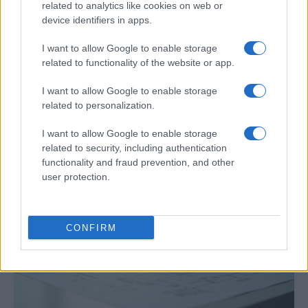
related to analytics like cookies on web or
device identifiers in apps.
I want to allow Google to enable storage
related to functionality of the website or app.
Preview: Marvel Super Hero Squad, más
I want to allow Google to enable storage
superhéroes para Nintendo Wii
related to personalization.
Los fans de Nintendo Wii y los superhéroes…
I want to allow Google to enable storage
related to security, including authentication
functionality and fraud prevention, and other
CIENCIA Y TECNOLOGÍA
user protection.
CONFIRM