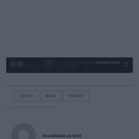
0:29 /
Ad
hub
Media
POWERED
1
/
4
3:55
BY
CRYSIS
MODS
ROBOTS
© Riproduzione riservata
Acutalidad.es Unit