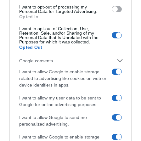
I want to opt-out of processing my
Personal Data for Targeted Advertising.
Opted In
I want to opt-out of Collection, Use,
Retention, Sale, and/or Sharing of my
Personal Data that Is Unrelated with the
Purposes for which it was collected.
Opted Out
Google consents
Un hombre compra el primer mensaje
I want to allow Google to enable storage
SMS de la historia por 107.000 euros
related to advertising like cookies on web or
Un canadiense compra el primer mensaje de texto…
device identifiers in apps.
I want to allow my user data to be sent to
CIENCIA Y TECNOLOGÍA
Google for online advertising purposes.
I want to allow Google to send me
personalized advertising.
I want to allow Google to enable storage