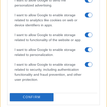
I want to allow Google to send me
personalized advertising.
CIENCIA Y TECNOLOGÍA
I want to allow Google to enable storage
related to analytics like cookies on web or
device identifiers in apps.
I want to allow Google to enable storage
related to functionality of the website or app.
I want to allow Google to enable storage
related to personalization.
Cómo elegir una carrera STEAM: perfiles
I want to allow Google to enable storage
related to security, including authentication
emergentes y competencias clave
functionality and fraud prevention, and other
Descubre cómo elegir la mejor opción en STEAM:…
user protection.
CIENCIA Y TECNOLOGÍA
CONFIRM