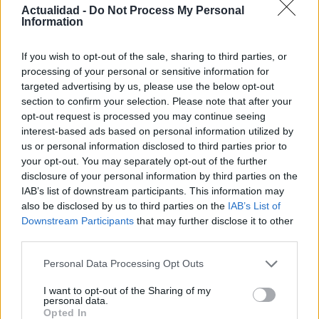
Actualidad -
Do Not Process My Personal
Information
Guía para definir intereses y
If you wish to opt-out of the sale, sharing to third parties, or
competencias en carreras STEAM
processing of your personal or sensitive information for
targeted advertising by us, please use the below opt-out
Identifica tus intereses y competencias en datos, IA,…
section to confirm your selection. Please note that after your
opt-out request is processed you may continue seeing
interest-based ads based on personal information utilized by
CIENCIA Y TECNOLOGÍA
us or personal information disclosed to third parties prior to
your opt-out. You may separately opt-out of the further
disclosure of your personal information by third parties on the
IAB’s list of downstream participants. This information may
also be disclosed by us to third parties on the
IAB’s List of
Downstream Participants
that may further disclose it to other
third parties.
Please note that this website/app uses one or more Google
Personal Data Processing Opt Outs
services and may gather and store information including but
not limited to your visit or usage behaviour. You may click to
I want to opt-out of the Sharing of my
personal data.
grant or deny consent to Google and its third-party tags to
Ética en IA: marcos, riesgos y
Opted In