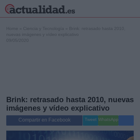
×
Home
»
Ciencia y Tecnología
»
Brink: retrasado hasta 2010,
nuevas imágenes y vídeo explicativo
09/05/2020
Política
Ciencia y
Tecnología
Crónica
Deportes
Economía
Salud y Bienestar
Brink: retrasado hasta 2010, nuevas
Internacional
imágenes y vídeo explicativo
Gente
Viajes
Tweet
WhatsApp
Compartir en Facebook
Musica