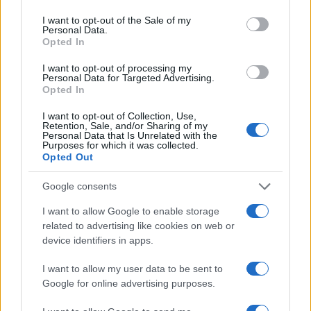
use your data for below specified purposes in below Google
mitigaciones aplicadas
consent section.
I want to opt-out of the Sale of my
Personal Data.
La inteligencia artificial ética es fundamental para un…
Opted In
I want to opt-out of processing my
CIENCIA Y TECNOLOGÍA
Personal Data for Targeted Advertising.
Opted In
I want to opt-out of Collection, Use,
Retention, Sale, and/or Sharing of my
Personal Data that Is Unrelated with the
Purposes for which it was collected.
Opted Out
Google consents
I want to allow Google to enable storage
related to advertising like cookies on web or
device identifiers in apps.
Protocolos de seguridad ocular y
consejos para fotografiar eclipses solares
I want to allow my user data to be sent to
Google for online advertising purposes.
Un eclipse solar es un espectáculo natural que…