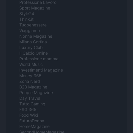
Professione Lavoro
Sport Magazine
Style24
Think.it
Tuobenessere
Viaggiamo
Nonne Magazine
Milano Cortina
Luxury Club
Il Calcio Online
Professione mamma
World Music
Investimenti Magazine
Money 365
Zona Nerd
B2B Magazine
People Magazine
Day Travel
Tutto Gaming
ESG 365
Food Wiki
FuturoDonna
HomeMagazine
SecondHomeMagazine