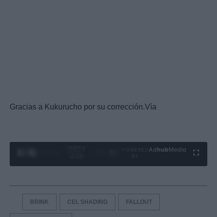
Gracias a Kukurucho por su corrección.Vía
0:28 /
Ad
hub
Media
POWERED
1
/
4
3:19
BY
BRINK
CEL SHADING
FALLOUT