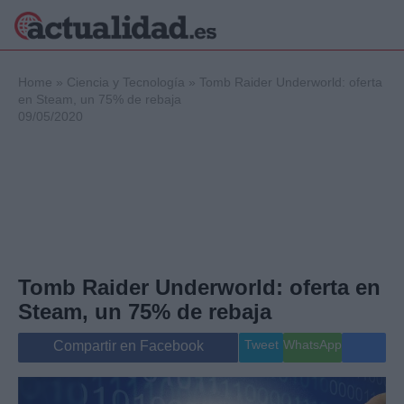
×
Home
»
Ciencia y Tecnología
»
Tomb Raider Underworld: oferta
en Steam, un 75% de rebaja
09/05/2020
Política
Ciencia y
Tecnología
Crónica
Deportes
Economía
Salud y Bienestar
Tomb Raider Underworld: oferta en
Internacional
Steam, un 75% de rebaja
Gente
Viajes
Tweet
WhatsApp
Compartir en Facebook
Musica