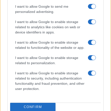
Un canadiense compra el primer mensaje de texto…
I want to allow Google to send me
personalized advertising.
CIENCIA Y TECNOLOGÍA
I want to allow Google to enable storage
related to analytics like cookies on web or
device identifiers in apps.
I want to allow Google to enable storage
related to functionality of the website or app.
I want to allow Google to enable storage
related to personalization.
I want to allow Google to enable storage
related to security, including authentication
Preview: Marvel Super Hero Squad, más
functionality and fraud prevention, and other
superhéroes para Nintendo Wii
user protection.
Los fans de Nintendo Wii y los superhéroes…
CONFIRM
CIENCIA Y TECNOLOGÍA