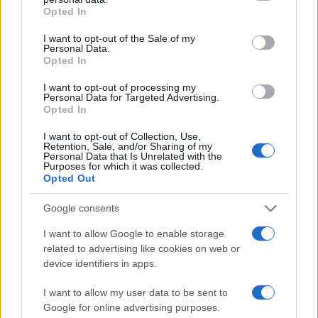
grant or deny consent to Google and its third-party tags to
Opted In
use your data for below specified purposes in below Google
Cómo elegir una carrera STEAM: perfiles
consent section.
I want to opt-out of the Sale of my
emergentes y competencias clave
Personal Data.
Opted In
Descubre cómo elegir la mejor opción en STEAM:…
I want to opt-out of processing my
Personal Data for Targeted Advertising.
Opted In
CIENCIA Y TECNOLOGÍA
I want to opt-out of Collection, Use,
Retention, Sale, and/or Sharing of my
Personal Data that Is Unrelated with the
Purposes for which it was collected.
Opted Out
Google consents
I want to allow Google to enable storage
related to advertising like cookies on web or
device identifiers in apps.
Un hombre compra el primer mensaje
I want to allow my user data to be sent to
SMS de la historia por 107.000 euros
Google for online advertising purposes.