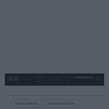
0:28 /
Ad
hub
Media
POWERED
1
/
4
4:27
BY
FIN DE SEMANA
JUEGOS BARATOS