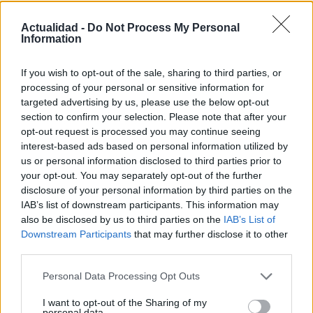
Actualidad -
Do Not Process My Personal
Information
If you wish to opt-out of the sale, sharing to third parties, or
Protocolos de seguridad ocular y
processing of your personal or sensitive information for
consejos para fotografiar eclipses solares
targeted advertising by us, please use the below opt-out
section to confirm your selection. Please note that after your
Un eclipse solar es un espectáculo natural que…
opt-out request is processed you may continue seeing
interest-based ads based on personal information utilized by
us or personal information disclosed to third parties prior to
CIENCIA Y TECNOLOGÍA
your opt-out. You may separately opt-out of the further
disclosure of your personal information by third parties on the
IAB’s list of downstream participants. This information may
also be disclosed by us to third parties on the
IAB’s List of
Downstream Participants
that may further disclose it to other
third parties.
Please note that this website/app uses one or more Google
Personal Data Processing Opt Outs
services and may gather and store information including but
not limited to your visit or usage behaviour. You may click to
I want to opt-out of the Sharing of my
personal data.