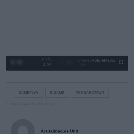
0:28 /
Ad
hub
Media
POWERED
1
/
4
3:09
BY
GAMEPLAY
INGAME
THE SABOTEUR
© Riproduzione riservata
Acutalidad.es Unit