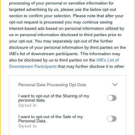
processing of your personal or sensitive information for
targeted advertising by us, please use the below opt-out
CIENCIA Y TECNOLOGÍA
section to confirm your selection. Please note that after your
opt-out request is processed you may continue seeing
interest-based ads based on personal information utilized by
us or personal information disclosed to third parties prior to
your opt-out. You may separately opt-out of the further
disclosure of your personal information by third parties on the
IAB’s list of downstream participants. This information may
also be disclosed by us to third parties on the
IAB’s List of
Downstream Participants
that may further disclose it to other
third parties.
Please note that this website/app uses one or more Google
Personal Data Processing Opt Outs
Cómo elegir una carrera STEAM: perfiles
services and may gather and store information including but
emergentes y competencias clave
not limited to your visit or usage behaviour. You may click to
I want to opt-out of the Sharing of my
personal data.
grant or deny consent to Google and its third-party tags to
Opted In
Descubre cómo elegir la mejor opción en STEAM:…
use your data for below specified purposes in below Google
consent section.
I want to opt-out of the Sale of my
Personal Data.
CIENCIA Y TECNOLOGÍA
Opted In