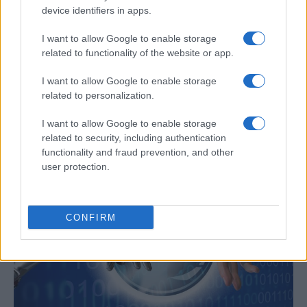
device identifiers in apps.
I want to allow Google to enable storage
related to functionality of the website or app.
I want to allow Google to enable storage
Un hombre compra el primer mensaje
related to personalization.
SMS de la historia por 107.000 euros
I want to allow Google to enable storage
Un canadiense compra el primer mensaje de texto…
related to security, including authentication
functionality and fraud prevention, and other
user protection.
CIENCIA Y TECNOLOGÍA
CONFIRM