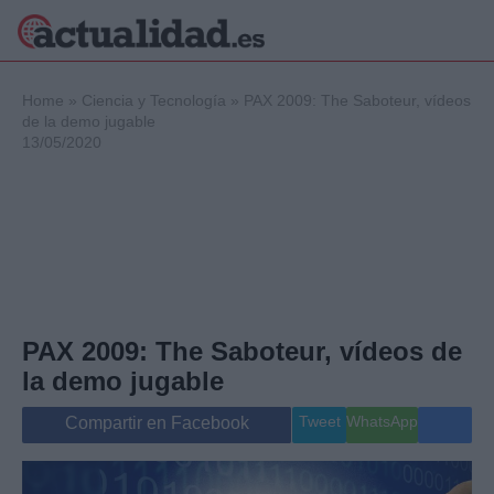
×
Home
»
Ciencia y Tecnología
»
PAX 2009: The Saboteur, vídeos
de la demo jugable
13/05/2020
Política
Ciencia y
Tecnología
Crónica
Deportes
Economía
Salud y Bienestar
PAX 2009: The Saboteur, vídeos de
Internacional
la demo jugable
Gente
Viajes
Tweet
WhatsApp
Compartir en Facebook
Musica