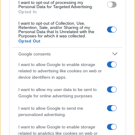
I want to opt-out of processing my
Personal Data for Targeted Advertising.
Opted In
I want to opt-out of Collection, Use,
Retention, Sale, and/or Sharing of my
Personal Data that Is Unrelated with the
Purposes for which it was collected.
Opted Out
Google consents
Cómo se estructuran los planes de I+D y
I want to allow Google to enable storage
su impacto en la sociedad
related to advertising like cookies on web or
device identifiers in apps.
Los planes regionales de ciencia y tecnología son…
I want to allow my user data to be sent to
Google for online advertising purposes.
CIENCIA Y TECNOLOGÍA
I want to allow Google to send me
personalized advertising.
I want to allow Google to enable storage
related to analytics like cookies on web or