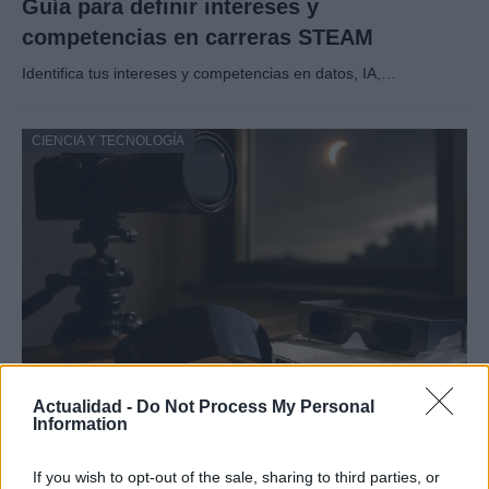
Guía para definir intereses y
competencias en carreras STEAM
Identifica tus intereses y competencias en datos, IA,…
CIENCIA Y TECNOLOGÍA
Protocolos de seguridad ocular y
Actualidad -
Do Not Process My Personal
Information
consejos para fotografiar eclipses solares
Un eclipse solar es un espectáculo natural que…
If you wish to opt-out of the sale, sharing to third parties, or