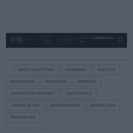
0:28 /
Ad
hub
Media
POWERED
1
/
4
4:27
BY
ARTE CONCEPTUAL
ARTWORKS
BOCETOS
DECORADOS
DRAGONES
ENEMIGOS
GALERIAS DE IMÁGENES
GUILD WARS 2
JUEGOS DE ROL
MULTIJUGADOR
MULTIPLAYER
PERSONAJES
© Riproduzione riservata