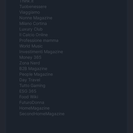
Think.it
Tuobenessere
Viaggiamo
Nonne Magazine
Milano Cortina
Luxury Club
Il Calcio Online
Professione mamma
World Music
Investimenti Magazine
Money 365
Zona Nerd
B2B Magazine
People Magazine
Day Travel
Tutto Gaming
ESG 365
Food Wiki
FuturoDonna
HomeMagazine
SecondHomeMagazine