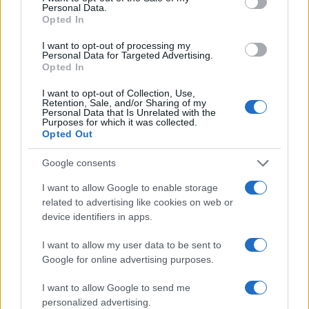
Personal Data.
Opted In
CIENCIA Y TECNOLOGÍA
I want to opt-out of processing my
Personal Data for Targeted Advertising.
Opted In
I want to opt-out of Collection, Use,
Retention, Sale, and/or Sharing of my
Personal Data that Is Unrelated with the
Purposes for which it was collected.
Opted Out
Google consents
I want to allow Google to enable storage
Guía para definir intereses y
related to advertising like cookies on web or
device identifiers in apps.
competencias en carreras STEAM
Identifica tus intereses y competencias en datos, IA,…
I want to allow my user data to be sent to
Google for online advertising purposes.
CIENCIA Y TECNOLOGÍA
I want to allow Google to send me
personalized advertising.