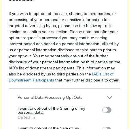
UJA obtiene cuatro ayudas del programa
Beatriz Galindo en 2026
If you wish to opt-out of the sale, sharing to third parties, or
processing of your personal or sensitive information for
La Universidad de Jaén ha obtenido cuatro ayudas…
targeted advertising by us, please use the below opt-out
section to confirm your selection. Please note that after your
opt-out request is processed you may continue seeing
CIENCIA Y TECNOLOGÍA
interest-based ads based on personal information utilized by
us or personal information disclosed to third parties prior to
your opt-out. You may separately opt-out of the further
disclosure of your personal information by third parties on the
IAB’s list of downstream participants. This information may
also be disclosed by us to third parties on the
IAB’s List of
Downstream Participants
that may further disclose it to other
third parties.
Please note that this website/app uses one or more Google
Personal Data Processing Opt Outs
services and may gather and store information including but
Ética en IA: marcos, riesgos y
not limited to your visit or usage behaviour. You may click to
I want to opt-out of the Sharing of my
personal data.
grant or deny consent to Google and its third-party tags to
mitigaciones aplicadas
Opted In
use your data for below specified purposes in below Google
La inteligencia artificial ética es fundamental para un…
consent section.
I want to opt-out of the Sale of my