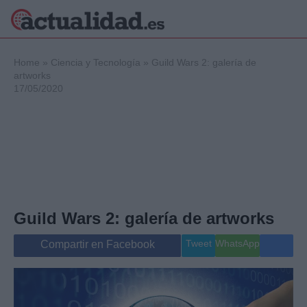
×
Home
»
Ciencia y Tecnología
»
Guild Wars 2: galería de
artworks
17/05/2020
Política
Ciencia y
Tecnología
Crónica
Deportes
Economía
Salud y Bienestar
Guild Wars 2: galería de artworks
Internacional
Gente
Tweet
WhatsApp
Compartir en Facebook
Viajes
Musica