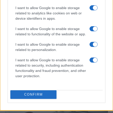
I want to allow Google to enable storage
related to analytics like cookies on web or
device identifiers in apps.
I want to allow Google to enable storage
related to functionality of the website or app.
I want to allow Google to enable storage
related to personalization.
Protocolos de seguridad ocular y
consejos para fotografiar eclipses solares
I want to allow Google to enable storage
related to security, including authentication
Un eclipse solar es un espectáculo natural que…
functionality and fraud prevention, and other
user protection.
CIENCIA Y TECNOLOGÍA
CONFIRM