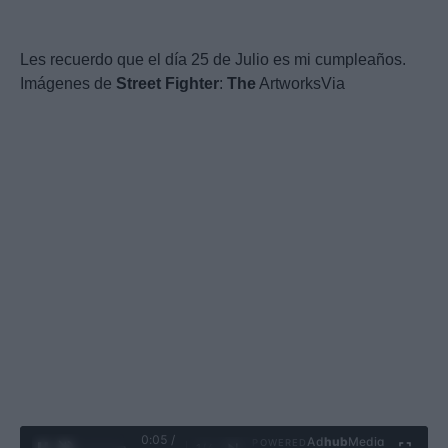
Les recuerdo que el día 25 de Julio es mi cumpleaños.
Imágenes de
Street
Fighter
:
The
ArtworksVia
0:06 /
Ad
hub
Media
POWERED
1
/
4