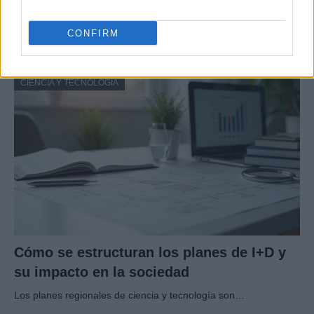
superhéroes para Nintendo Wii
CONFIRM
Los fans de Nintendo Wii y los superhéroes…
CIENCIA Y TECNOLOGÍA
Cómo se estructuran los planes de I+D y
su impacto en la sociedad
Los planes regionales de ciencia y tecnología son…