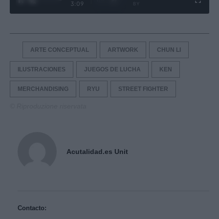
3:09
BY
ARTE CONCEPTUAL
ARTWORK
CHUN LI
ILUSTRACIONES
JUEGOS DE LUCHA
KEN
MERCHANDISING
RYU
STREET FIGHTER
© Riproduzione riservata
Acutalidad.es Unit
Contacto: