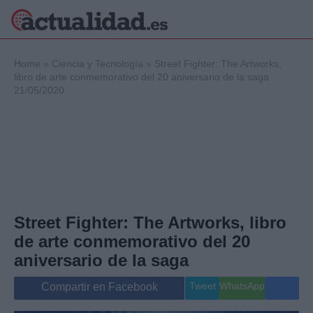
×
Home
»
Ciencia y Tecnología
»
Street Fighter: The Artworks,
libro de arte conmemorativo del 20 aniversario de la saga
21/05/2020
Política
Ciencia y
Tecnología
Crónica
Deportes
Economía
Salud y Bienestar
Street Fighter: The Artworks, libro
Internacional
de arte conmemorativo del 20
Gente
Viajes
aniversario de la saga
Musica
Tweet
WhatsApp
Compartir en Facebook