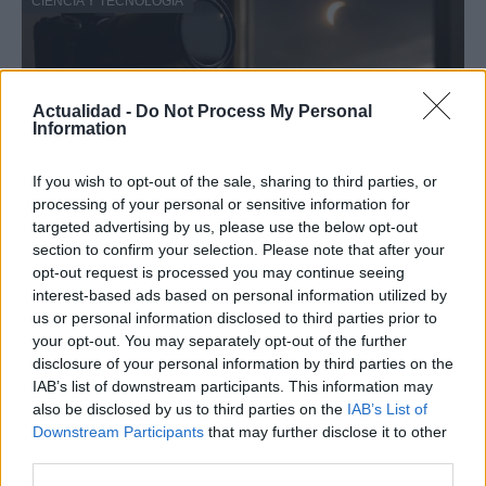
CIENCIA Y TECNOLOGÍA
Actualidad -
Do Not Process My Personal
Information
If you wish to opt-out of the sale, sharing to third parties, or
processing of your personal or sensitive information for
targeted advertising by us, please use the below opt-out
section to confirm your selection. Please note that after your
Protocolos de seguridad ocular y
opt-out request is processed you may continue seeing
consejos para fotografiar eclipses solares
interest-based ads based on personal information utilized by
us or personal information disclosed to third parties prior to
Un eclipse solar es un espectáculo natural que…
your opt-out. You may separately opt-out of the further
disclosure of your personal information by third parties on the
IAB’s list of downstream participants. This information may
CIENCIA Y TECNOLOGÍA
also be disclosed by us to third parties on the
IAB’s List of
Downstream Participants
that may further disclose it to other
third parties.