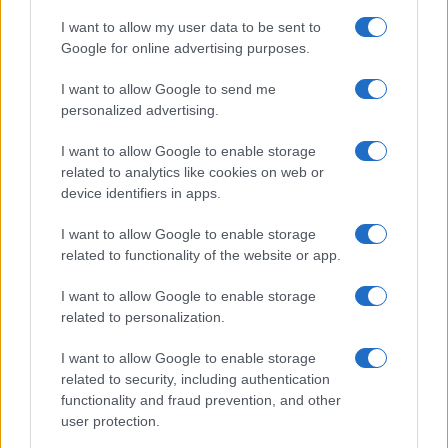
I want to allow my user data to be sent to
Google for online advertising purposes.
Un hombre compra el primer mensaje
I want to allow Google to send me
SMS de la historia por 107.000 euros
personalized advertising.
Un canadiense compra el primer mensaje de texto…
I want to allow Google to enable storage
related to analytics like cookies on web or
device identifiers in apps.
CIENCIA Y TECNOLOGÍA
I want to allow Google to enable storage
related to functionality of the website or app.
I want to allow Google to enable storage
related to personalization.
I want to allow Google to enable storage
related to security, including authentication
functionality and fraud prevention, and other
user protection.
Preview: Marvel Super Hero Squad, más