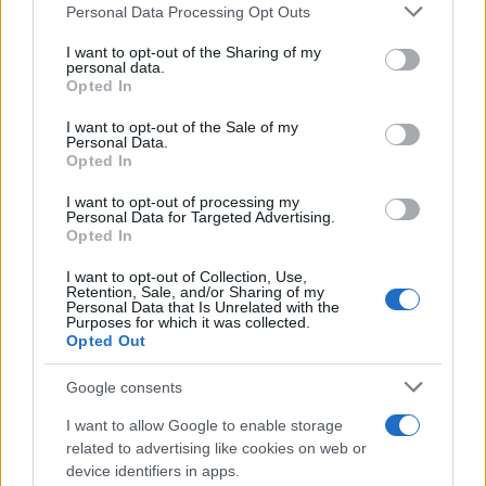
Please note that this website/app uses one or more Google
Personal Data Processing Opt Outs
services and may gather and store information including but
not limited to your visit or usage behaviour. You may click to
I want to opt-out of the Sharing of my
personal data.
grant or deny consent to Google and its third-party tags to
Opted In
use your data for below specified purposes in below Google
consent section.
I want to opt-out of the Sale of my
Personal Data.
Opted In
Cómo elegir una carrera STEAM: perfiles
emergentes y competencias clave
I want to opt-out of processing my
Personal Data for Targeted Advertising.
Opted In
Descubre cómo elegir la mejor opción en STEAM:…
I want to opt-out of Collection, Use,
Retention, Sale, and/or Sharing of my
Personal Data that Is Unrelated with the
CIENCIA Y TECNOLOGÍA
Purposes for which it was collected.
Opted Out
Google consents
I want to allow Google to enable storage
related to advertising like cookies on web or
device identifiers in apps.