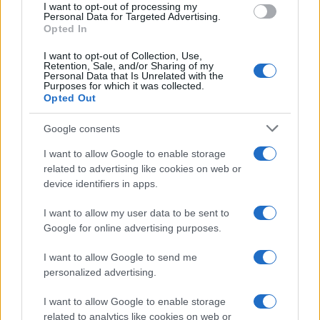
I want to opt-out of processing my
Personal Data for Targeted Advertising.
Opted In
I want to opt-out of Collection, Use,
Retention, Sale, and/or Sharing of my
Personal Data that Is Unrelated with the
Purposes for which it was collected.
Opted Out
Google consents
Cómo se estructuran los planes de I+D y
I want to allow Google to enable storage
su impacto en la sociedad
related to advertising like cookies on web or
device identifiers in apps.
Los planes regionales de ciencia y tecnología son…
I want to allow my user data to be sent to
Google for online advertising purposes.
CIENCIA Y TECNOLOGÍA
I want to allow Google to send me
personalized advertising.
I want to allow Google to enable storage
related to analytics like cookies on web or