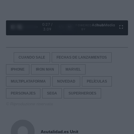
0:28 /
Ad
hub
Media
POWERED
1
/
4
3:09
BY
CUANDO SALE
FECHAS DE LANZAMIENTOS
IPHONE
IRON MAN
MARVEL
MULTIPLATAFORMA
NOVEDAD
PELÍCULAS
PERSONAJES
SEGA
SUPERHEROES
© Riproduzione riservata
Acutalidad.es Unit