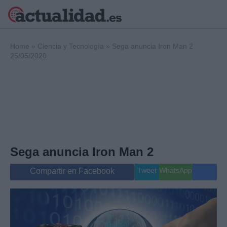
×
Home
»
Ciencia y Tecnología
»
Sega anuncia Iron Man 2
25/05/2020
Política
Ciencia y
Tecnología
Crónica
Deportes
Economía
Sega anuncia Iron Man 2
Salud y Bienestar
Internacional
Tweet
WhatsApp
Compartir en Facebook
Gente
Viajes
Musica