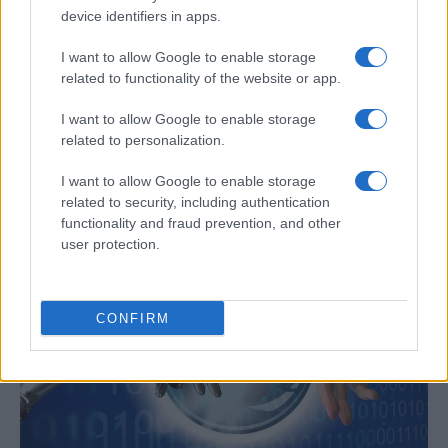
device identifiers in apps.
I want to allow Google to enable storage
related to functionality of the website or app.
I want to allow Google to enable storage
Un hombre compra el primer mensaje
related to personalization.
SMS de la historia por 107.000 euros
I want to allow Google to enable storage
Un canadiense compra el primer mensaje de texto…
related to security, including authentication
functionality and fraud prevention, and other
user protection.
CIENCIA Y TECNOLOGÍA
CONFIRM