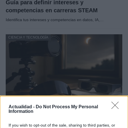
Guía para definir intereses y
competencias en carreras STEAM
Identifica tus intereses y competencias en datos, IA,…
CIENCIA Y TECNOLOGÍA
Protocolos de seguridad ocular y
Actualidad -
Do Not Process My Personal
Information
consejos para fotografiar eclipses solares
Un eclipse solar es un espectáculo natural que…
If you wish to opt-out of the sale, sharing to third parties, or