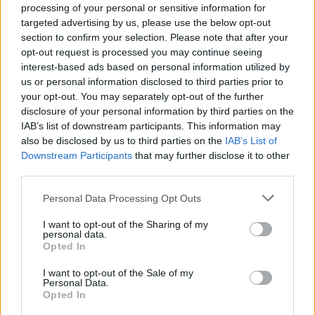
processing of your personal or sensitive information for
targeted advertising by us, please use the below opt-out
CIENCIA Y TECNOLOGÍA
section to confirm your selection. Please note that after your
opt-out request is processed you may continue seeing
interest-based ads based on personal information utilized by
us or personal information disclosed to third parties prior to
your opt-out. You may separately opt-out of the further
disclosure of your personal information by third parties on the
IAB’s list of downstream participants. This information may
also be disclosed by us to third parties on the
IAB’s List of
Downstream Participants
that may further disclose it to other
third parties.
Please note that this website/app uses one or more Google
Personal Data Processing Opt Outs
Cómo elegir una carrera STEAM: perfiles
services and may gather and store information including but
emergentes y competencias clave
not limited to your visit or usage behaviour. You may click to
I want to opt-out of the Sharing of my
personal data.
grant or deny consent to Google and its third-party tags to
Opted In
Descubre cómo elegir la mejor opción en STEAM:…
use your data for below specified purposes in below Google
consent section.
I want to opt-out of the Sale of my
Personal Data.
CIENCIA Y TECNOLOGÍA
Opted In