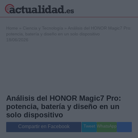
×
Home
»
Ciencia y Tecnología
»
Análisis del HONOR Magic7 Pro:
potencia, batería y diseño en un solo dispositivo
18/06/2026
Política
Ciencia y
Tecnología
Crónica
Deportes
Economía
Salud y Bienestar
Análisis del HONOR Magic7 Pro:
Internacional
potencia, batería y diseño en un
Gente
Viajes
solo dispositivo
Musica
Tweet
WhatsApp
Compartir en Facebook