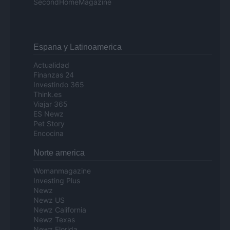
SecondHomeMagazine
Espana y Latinoamerica
Actualidad
Finanzas 24
Investindo 365
Think.es
Viajar 365
ES Newz
Pet Story
Encocina
Norte america
Womanmagazine
Investing Plus
Newz
Newz US
Newz California
Newz Texas
Newz Florida