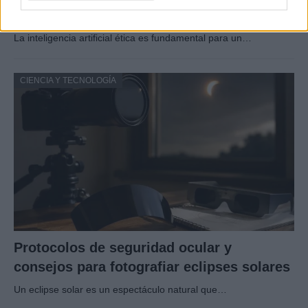
mitigaciones aplicadas
La inteligencia artificial ética es fundamental para un…
CIENCIA Y TECNOLOGÍA
Protocolos de seguridad ocular y
consejos para fotografiar eclipses solares
Un eclipse solar es un espectáculo natural que…