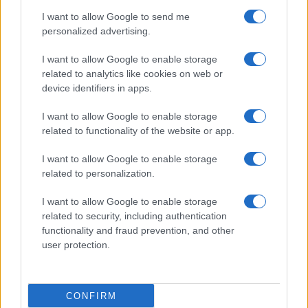
I want to allow Google to send me
personalized advertising.
Guía para definir intereses y
I want to allow Google to enable storage
competencias en carreras STEAM
related to analytics like cookies on web or
device identifiers in apps.
Identifica tus intereses y competencias en datos, IA,…
I want to allow Google to enable storage
related to functionality of the website or app.
CIENCIA Y TECNOLOGÍA
I want to allow Google to enable storage
related to personalization.
I want to allow Google to enable storage
related to security, including authentication
functionality and fraud prevention, and other
user protection.
CONFIRM
Ética en IA: marcos, riesgos y