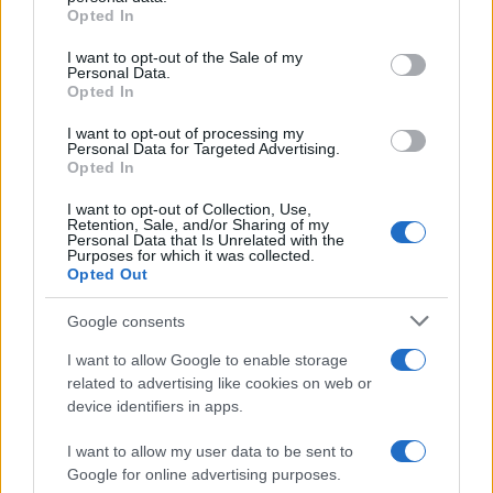
grant or deny consent to Google and its third-party tags to
Opted In
use your data for below specified purposes in below Google
consent section.
I want to opt-out of the Sale of my
Personal Data.
Opted In
I want to opt-out of processing my
Personal Data for Targeted Advertising.
Opted In
UJA obtiene cuatro ayudas del programa
Beatriz Galindo en 2026
I want to opt-out of Collection, Use,
Retention, Sale, and/or Sharing of my
Personal Data that Is Unrelated with the
La Universidad de Jaén ha obtenido cuatro ayudas…
Purposes for which it was collected.
Opted Out
CIENCIA Y TECNOLOGÍA
Google consents
I want to allow Google to enable storage
related to advertising like cookies on web or
device identifiers in apps.
I want to allow my user data to be sent to
Google for online advertising purposes.