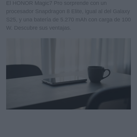
El HONOR Magic7 Pro sorprende con un
procesador Snapdragon 8 Elite, igual al del Galaxy
S25, y una batería de 5.270 mAh con carga de 100
W. Descubre sus ventajas.