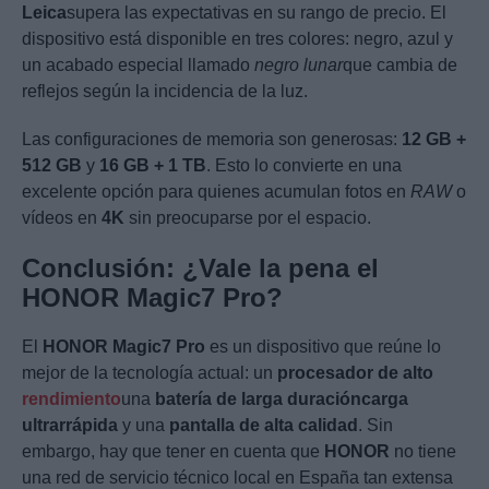
Leica
supera las expectativas en su rango de precio. El
dispositivo está disponible en tres colores: negro, azul y
un acabado especial llamado
negro lunar
que cambia de
reflejos según la incidencia de la luz.
Las configuraciones de memoria son generosas:
12 GB +
512 GB
y
16 GB + 1 TB
. Esto lo convierte en una
excelente opción para quienes acumulan fotos en
RAW
o
vídeos en
4K
sin preocuparse por el espacio.
Conclusión: ¿Vale la pena el
HONOR Magic7 Pro?
El
HONOR Magic7 Pro
es un dispositivo que reúne lo
mejor de la tecnología actual: un
procesador de alto
rendimiento
una
batería de larga duración
carga
ultrarrápida
y una
pantalla de alta calidad
. Sin
embargo, hay que tener en cuenta que
HONOR
no tiene
una red de servicio técnico local en España tan extensa