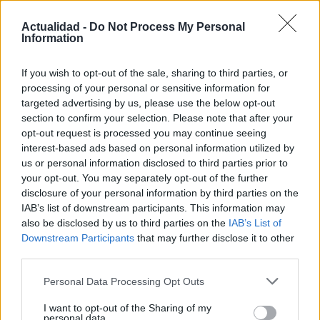
CIENCIA Y TECNOLOGÍA
Actualidad -
Do Not Process My Personal
Information
If you wish to opt-out of the sale, sharing to third parties, or
processing of your personal or sensitive information for
targeted advertising by us, please use the below opt-out
section to confirm your selection. Please note that after your
opt-out request is processed you may continue seeing
interest-based ads based on personal information utilized by
us or personal information disclosed to third parties prior to
Psiquiatría forense y criminología: la
your opt-out. You may separately opt-out of the further
perspectiva del doctor Cabrera
disclosure of your personal information by third parties on the
IAB’s list of downstream participants. This information may
El doctor Cabrera, experto en psiquiatría forense, comparte…
also be disclosed by us to third parties on the
IAB’s List of
Downstream Participants
that may further disclose it to other
third parties.
CIENCIA Y TECNOLOGÍA
Please note that this website/app uses one or more Google
Personal Data Processing Opt Outs
services and may gather and store information including but
not limited to your visit or usage behaviour. You may click to
I want to opt-out of the Sharing of my
personal data.