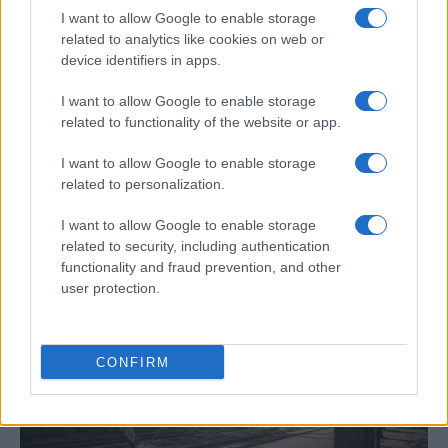
I want to allow Google to enable storage
related to analytics like cookies on web or
device identifiers in apps.
I want to allow Google to enable storage
related to functionality of the website or app.
I want to allow Google to enable storage
Cómo escribir crónicas culturales con
related to personalization.
profundidad y rigor
I want to allow Google to enable storage
Explora las técnicas esenciales para escribir crónicas
related to security, including authentication
culturales…
functionality and fraud prevention, and other
user protection.
CRÓNICA
CONFIRM