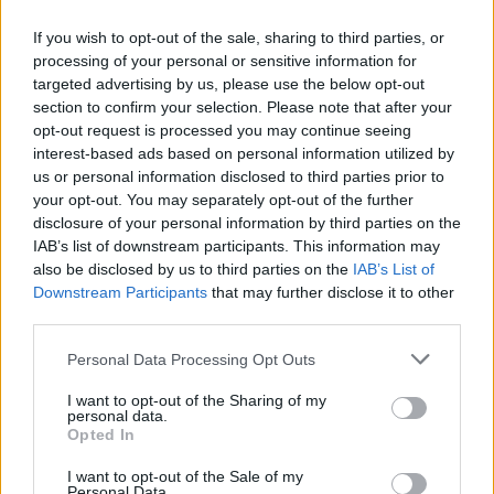
El ‘caso Yéremi Vargas’, el niño desaparecido en 2007…
If you wish to opt-out of the sale, sharing to third parties, or
processing of your personal or sensitive information for
targeted advertising by us, please use the below opt-out
CRÓNICA
section to confirm your selection. Please note that after your
opt-out request is processed you may continue seeing
interest-based ads based on personal information utilized by
us or personal information disclosed to third parties prior to
your opt-out. You may separately opt-out of the further
disclosure of your personal information by third parties on the
IAB’s list of downstream participants. This information may
also be disclosed by us to third parties on the
IAB’s List of
Downstream Participants
that may further disclose it to other
third parties.
Curso de verano de la Universidad de La
Please note that this website/app uses one or more Google
Personal Data Processing Opt Outs
services and may gather and store information including but
Rioja finaliza con celebración
not limited to your visit or usage behaviour. You may click to
I want to opt-out of the Sharing of my
gastronómica
personal data.
grant or deny consent to Google and its third-party tags to
Opted In
use your data for below specified purposes in below Google
La Universidad de La Rioja despidió a 60…
consent section.
I want to opt-out of the Sale of my
Personal Data.