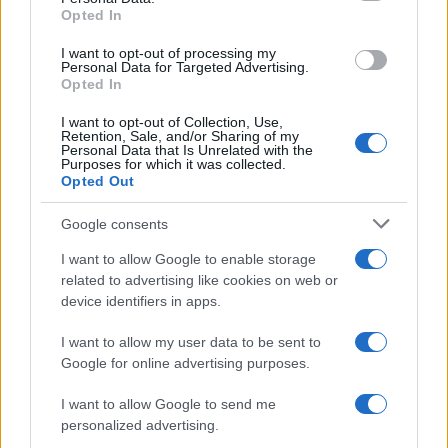
Opted In
CRÓNICA
I want to opt-out of processing my
Personal Data for Targeted Advertising.
Opted In
I want to opt-out of Collection, Use,
Retention, Sale, and/or Sharing of my
Personal Data that Is Unrelated with the
Purposes for which it was collected.
Opted Out
Google consents
I want to allow Google to enable storage
Tragedia en Santa Susanna: un bombero
related to advertising like cookies on web or
fallece durante un incendio en un hotel
device identifiers in apps.
Un bombero de la Generalitat pierde la vida…
I want to allow my user data to be sent to
Google for online advertising purposes.
CRÓNICA
I want to allow Google to send me
personalized advertising.