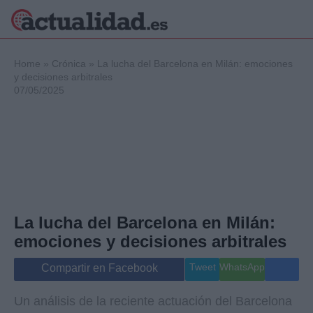
×
Home
»
Crónica
»
La lucha del Barcelona en Milán: emociones
y decisiones arbitrales
07/05/2025
Política
Ciencia y
Tecnología
Crónica
Deportes
Economía
Salud y Bienestar
La lucha del Barcelona en Milán:
Internacional
emociones y decisiones arbitrales
Gente
Viajes
Tweet
WhatsApp
Compartir en Facebook
Musica
Un análisis de la reciente actuación del Barcelona