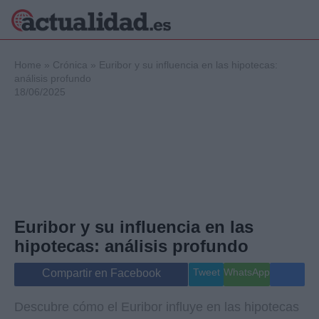
×
Home
»
Crónica
»
Euribor y su influencia en las hipotecas:
análisis profundo
18/06/2025
Política
Ciencia y
Tecnología
Crónica
Deportes
Economía
Salud y Bienestar
Euribor y su influencia en las
Internacional
hipotecas: análisis profundo
Gente
Viajes
Tweet
WhatsApp
Compartir en Facebook
Musica
Descubre cómo el Euribor influye en las hipotecas