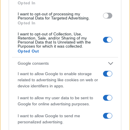
Opted In
El ‘caso Yéremi Vargas’, el niño desaparecido en 2007…
I want to opt-out of processing my
Personal Data for Targeted Advertising.
CRÓNICA
Opted In
I want to opt-out of Collection, Use,
Retention, Sale, and/or Sharing of my
Personal Data that Is Unrelated with the
Purposes for which it was collected.
Opted Out
Google consents
I want to allow Google to enable storage
related to advertising like cookies on web or
device identifiers in apps.
Tragedia en Santa Susanna: un bombero
I want to allow my user data to be sent to
fallece durante un incendio en un hotel
Google for online advertising purposes.
Un bombero de la Generalitat pierde la vida…
I want to allow Google to send me
personalized advertising.
CRÓNICA