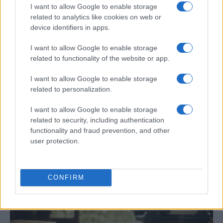
I want to allow Google to enable storage
related to analytics like cookies on web or
device identifiers in apps.
I want to allow Google to enable storage
related to functionality of the website or app.
I want to allow Google to enable storage
related to personalization.
I want to allow Google to enable storage
Curso de verano de la Universidad de La
related to security, including authentication
Rioja finaliza con celebración
functionality and fraud prevention, and other
user protection.
gastronómica
La Universidad de La Rioja despidió a 60…
CONFIRM
CRÓNICA