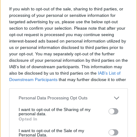
If you wish to opt-out of the sale, sharing to third parties, or
Amparo Moraleda asume la
processing of your personal or sensitive information for
vicepresidencia de CaixaBank
targeted advertising by us, please use the below opt-out
section to confirm your selection. Please note that after your
La trayectoria de Moraleda promete un nuevo rumbo…
opt-out request is processed you may continue seeing
interest-based ads based on personal information utilized by
us or personal information disclosed to third parties prior to
CRÓNICA
your opt-out. You may separately opt-out of the further
disclosure of your personal information by third parties on the
IAB’s list of downstream participants. This information may
also be disclosed by us to third parties on the
IAB’s List of
Downstream Participants
that may further disclose it to other
third parties.
Please note that this website/app uses one or more Google
Personal Data Processing Opt Outs
services and may gather and store information including but
not limited to your visit or usage behaviour. You may click to
I want to opt-out of the Sharing of my
personal data.
grant or deny consent to Google and its third-party tags to
Opted In
Nuevo giro en el caso Yéremi Vargas:
use your data for below specified purposes in below Google
consent section.
desvelan el informe forense
I want to opt-out of the Sale of my
Personal Data.