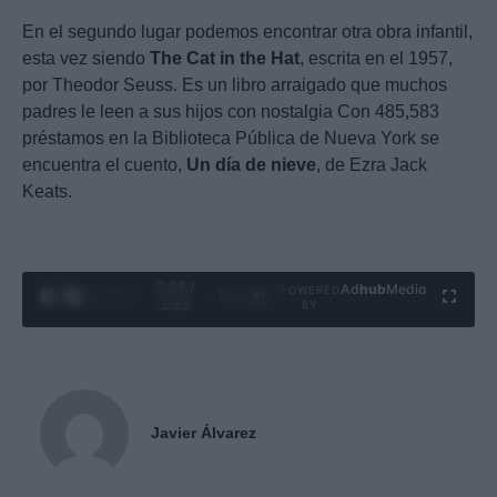
En el segundo lugar podemos encontrar otra obra infantil,
esta vez siendo
The Cat in the Hat
, escrita en el 1957,
por Theodor Seuss. Es un libro arraigado que muchos
padres le leen a sus hijos con nostalgia Con 485,583
préstamos en la Biblioteca Pública de Nueva York se
encuentra el cuento,
Un día de nieve
, de Ezra Jack
Keats.
0:29 /
Ad
hub
Media
POWERED
1
/
4
3:55
BY
Javier Álvarez