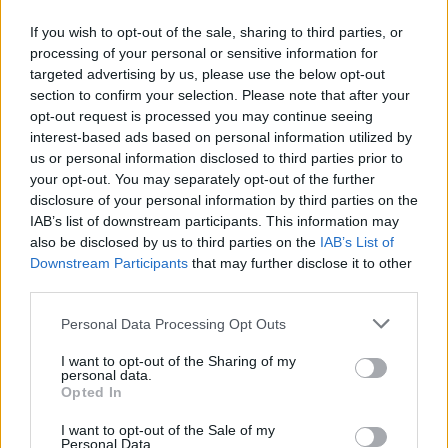
La valla, es una serie española emitida actualmente…
If you wish to opt-out of the sale, sharing to third parties, or
processing of your personal or sensitive information for
targeted advertising by us, please use the below opt-out
CULTURA
section to confirm your selection. Please note that after your
opt-out request is processed you may continue seeing
interest-based ads based on personal information utilized by
us or personal information disclosed to third parties prior to
your opt-out. You may separately opt-out of the further
disclosure of your personal information by third parties on the
IAB’s list of downstream participants. This information may
also be disclosed by us to third parties on the
IAB’s List of
Downstream Participants
that may further disclose it to other
third parties.
Please note that this website/app uses one or more Google
«El niño de fuego»: documental ya
Personal Data Processing Opt Outs
services and may gather and store information including but
disponible en Movistar
not limited to your visit or usage behaviour. You may click to
I want to opt-out of the Sharing of my
personal data.
grant or deny consent to Google and its third-party tags to
El documental cuenta el tránsito por la adolescencia de…
Opted In
use your data for below specified purposes in below Google
consent section.
I want to opt-out of the Sale of my
Personal Data.
CULTURA