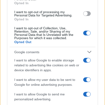
Opted In
I want to opt-out of processing my
Personal Data for Targeted Advertising.
Opted In
I want to opt-out of Collection, Use,
Retention, Sale, and/or Sharing of my
Personal Data that Is Unrelated with the
Purposes for which it was collected.
Opted Out
Google consents
Cómo Baqueira Beret impulsa la identidad
I want to allow Google to enable storage
cultural y deportiva de la Val d’Aran y
related to advertising like cookies on web or
Valls d’Àneu
device identifiers in apps.
Baqueira Beret no solo es sinónimo de esquí.…
I want to allow my user data to be sent to
Google for online advertising purposes.
CULTURA
I want to allow Google to send me
personalized advertising.