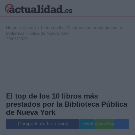
×
Home
»
Cultura
»
El top de los 10 libros más prestados por la
Biblioteca Pública de Nueva York
29/01/2020
Política
Ciencia y
Tecnología
Crónica
Deportes
Economía
Salud y Bienestar
El top de los 10 libros más
Internacional
prestados por la Biblioteca Pública
Gente
Viajes
de Nueva York
Musica
Tweet
WhatsApp
Compartir en Facebook