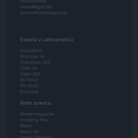
FuturoDonna
HomeMagazine
SecondHomeMagazine
Espana y Latinoamerica
Actualidad
Finanzas 24
Investindo 365
Think.es
Viajar 365
ES Newz
Pet Story
Encocina
Norte america
Womanmagazine
Investing Plus
Newz
Newz US
Newz California