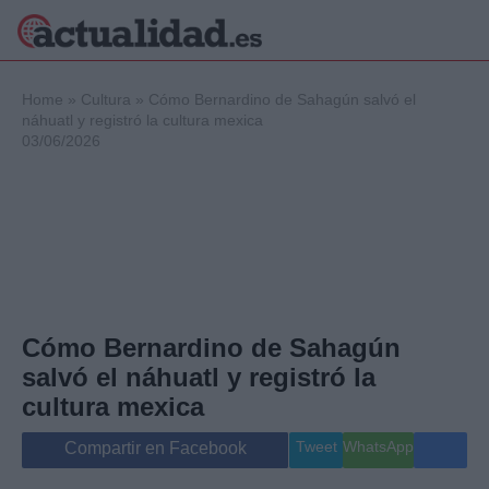
×
Home
»
Cultura
»
Cómo Bernardino de Sahagún salvó el
náhuatl y registró la cultura mexica
03/06/2026
Política
Ciencia y
Tecnología
Crónica
Deportes
Economía
Salud y Bienestar
Cómo Bernardino de Sahagún
Internacional
salvó el náhuatl y registró la
Gente
Viajes
cultura mexica
Musica
Tweet
WhatsApp
Compartir en Facebook