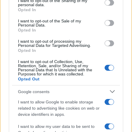
not limited to your visit or usage behaviour. You may click to
I want to opt-out of the Sharing of my
personal data.
grant or deny consent to Google and its third-party tags to
Opted In
use your data for below specified purposes in below Google
consent section.
I want to opt-out of the Sale of my
Descubre cómo Cáceres celebra la música
Personal Data.
Opted In
en rincones secretos de su casco
histórico
I want to opt-out of processing my
Personal Data for Targeted Advertising.
Opted In
La Ciudad Monumental de Cáceres se prepara para…
I want to opt-out of Collection, Use,
Retention, Sale, and/or Sharing of my
CULTURA
Personal Data that Is Unrelated with the
Purposes for which it was collected.
Opted Out
Google consents
I want to allow Google to enable storage
related to advertising like cookies on web or
device identifiers in apps.
I want to allow my user data to be sent to