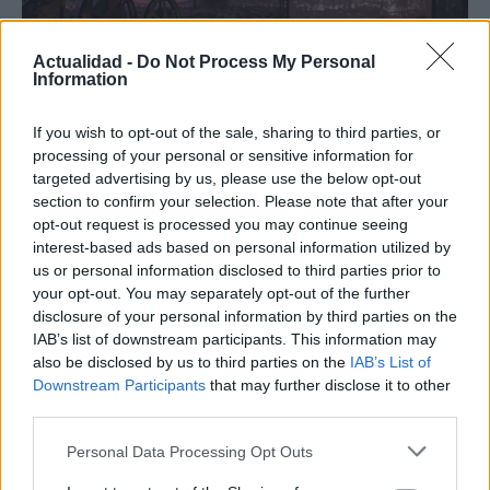
Actualidad -
Do Not Process My Personal
Information
If you wish to opt-out of the sale, sharing to third parties, or
processing of your personal or sensitive information for
targeted advertising by us, please use the below opt-out
Eventos culturales en Barcelona durante
section to confirm your selection. Please note that after your
el verano de 2026
opt-out request is processed you may continue seeing
interest-based ads based on personal information utilized by
Barcelona se viste de gala en agosto con…
us or personal information disclosed to third parties prior to
your opt-out. You may separately opt-out of the further
disclosure of your personal information by third parties on the
CULTURA
IAB’s list of downstream participants. This information may
also be disclosed by us to third parties on the
IAB’s List of
Downstream Participants
that may further disclose it to other
third parties.
Please note that this website/app uses one or more Google
Personal Data Processing Opt Outs
services and may gather and store information including but