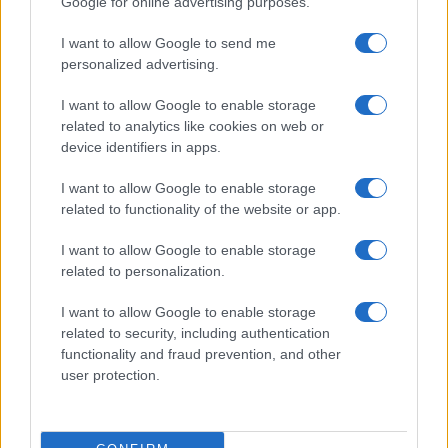
Google for online advertising purposes.
Cómo Baqueira Beret impulsa la identidad
I want to allow Google to send me
cultural y deportiva de la Val d’Aran y
personalized advertising.
Valls d’Àneu
I want to allow Google to enable storage
Baqueira Beret no solo es sinónimo de esquí.…
related to analytics like cookies on web or
device identifiers in apps.
CULTURA
I want to allow Google to enable storage
related to functionality of the website or app.
I want to allow Google to enable storage
related to personalization.
I want to allow Google to enable storage
related to security, including authentication
functionality and fraud prevention, and other
user protection.
Cómo Lamine Yamal y Rosalía Están