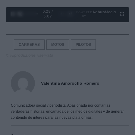
0:29 /
Ad
hub
Media
POWERED
1
/
4
3:09
BY
CARRERAS
MOTOS
PILOTOS
© Riproduzione riservata
Valentina Amorocho Romero
Comunicadora social y periodista. Apasionada por contar las
verdaderas historias, encantada de los medios digitales y de generar
contenido de interés para las nuevas plataformas.