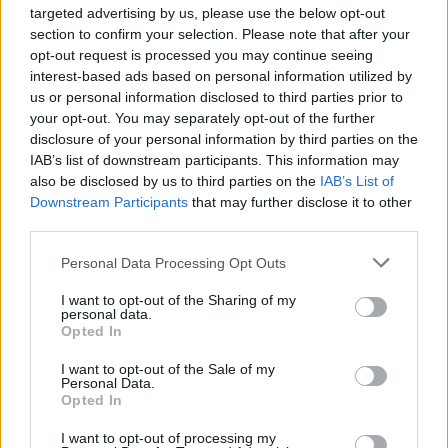
targeted advertising by us, please use the below opt-out
DEPORTES
section to confirm your selection. Please note that after your
opt-out request is processed you may continue seeing
interest-based ads based on personal information utilized by
us or personal information disclosed to third parties prior to
your opt-out. You may separately opt-out of the further
disclosure of your personal information by third parties on the
IAB’s list of downstream participants. This information may
also be disclosed by us to third parties on the
IAB’s List of
Downstream Participants
that may further disclose it to other
third parties.
Please note that this website/app uses one or more Google
Personal Data Processing Opt Outs
Programación deportiva gratuita: lo que
services and may gather and store information including but
no te puedes perder en agosto de 2026
not limited to your visit or usage behaviour. You may click to
I want to opt-out of the Sharing of my
personal data.
grant or deny consent to Google and its third-party tags to
El verano de 2026 está repleto de eventos…
Opted In
use your data for below specified purposes in below Google
consent section.
I want to opt-out of the Sale of my
Personal Data.
DEPORTES
Opted In
I want to opt-out of processing my