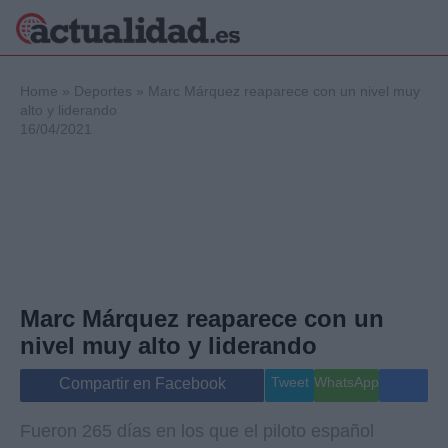
×
Home
»
Deportes
»
Marc Márquez reaparece con un nivel muy
alto y liderando
16/04/2021
Política
Ciencia y
Tecnología
Crónica
Deportes
Economía
Salud y Bienestar
Marc Márquez reaparece con un
Internacional
nivel muy alto y liderando
Gente
Viajes
Tweet
WhatsApp
Compartir en Facebook
Musica
Fueron 265 días en los que el piloto español