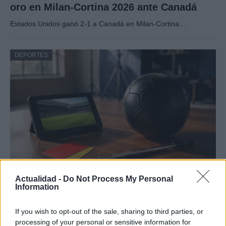
oro en Milan-Cortina 2026 ante Canadá
Estados Unidos ganó 2-1 a Canadá en Milan-Cortina…
DEPORTES
VAR en el fútbol: cuándo interviene, qué
Actualidad -
Do Not Process My Personal
Information
revisa y qué no
El VAR ha revolucionado el fútbol. Descubre cómo…
If you wish to opt-out of the sale, sharing to third parties, or
processing of your personal or sensitive information for