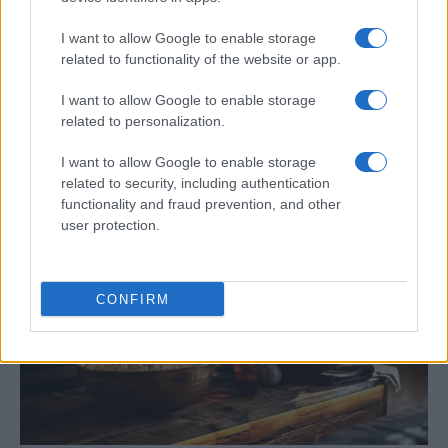
I want to allow Google to enable storage
related to functionality of the website or app.
I want to allow Google to enable storage
Cómo el calor y la humedad afectan el
related to personalization.
rendimiento deportivo: análisis científico
I want to allow Google to enable storage
En 2019, el 25% de los maratonianos en…
related to security, including authentication
functionality and fraud prevention, and other
user protection.
DEPORTES
CONFIRM