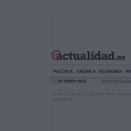
POLÍTICA
CRÓNICA
ECONOMÍA
IN
EN TIEMPO REAL
El Rey de España r
Felipe VI y Juan 
Home
»
Deportes
»
Carolina Marín se alz
Análisis de la res
02/05/2021
Guía técnica para 