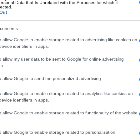
ersonal Data that Is Unrelated with the Purposes for which it
lected.
tá teniendo un magnífico 2021, ya que también ha
Out
n
Suiza y Tailandia.
Pu
consents
de
pr
o allow Google to enable storage related to advertising like cookies on
evice identifiers in apps.
o allow my user data to be sent to Google for online advertising
s.
to allow Google to send me personalized advertising.
o allow Google to enable storage related to analytics like cookies on
evice identifiers in apps.
o allow Google to enable storage related to functionality of the website
Mé
o allow Google to enable storage related to personalization.
guridad y distancia anti Covid, Kiev ha puesto en
am
las tres medallas a las jugadoras que se subían al