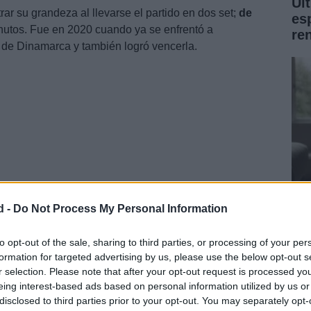
Úl
ar su grandeza al llevarse el partido en dos set;
de
es
nutos. Fue en 2020 cuando ya se enfrentó a
re
 de Dinamarca y también logró vencerla.
d -
Do Not Process My Personal Information
Pr
ado el la medalla de oro que también ganó en 2018 en
gr
to opt-out of the sale, sharing to third parties, or processing of your per
formation for targeted advertising by us, please use the below opt-out s
pe
r selection. Please note that after your opt-out request is processed y
eing interest-based ads based on personal information utilized by us or
disclosed to third parties prior to your opt-out. You may separately opt-