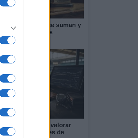
ntos ATP: cómo se suman y
fienden en el tenis
ofesional
tricas clave para valorar
istosos y sesiones de