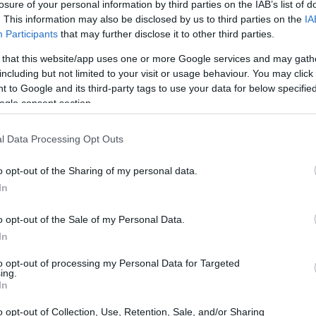
losure of your personal information by third parties on the IAB’s list of
. This information may also be disclosed by us to third parties on the
IA
Participants
that may further disclose it to other third parties.
 that this website/app uses one or more Google services and may gath
including but not limited to your visit or usage behaviour. You may click 
 to Google and its third-party tags to use your data for below specifi
ogle consent section.
l Data Processing Opt Outs
Gu
pa
l, Carolina sigue agrandando su palmarés,
o opt-out of the Sharing of my personal data.
im
dora de bádminton de España en toda su historia. Las
In
 disputó en
Kolding
en el año 2017,
La Roche
en el
o opt-out of the Sale of my Personal Data.
In
confesado que su próximo objetivo es volver a ganar
to opt-out of processing my Personal Data for Targeted
 Por lo que desde mañana comenzará un severo
ing.
 en forma posible al torneo de Tokio, que se aplazó un
In
vid.
o opt-out of Collection, Use, Retention, Sale, and/or Sharing