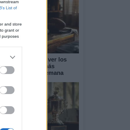
 downstream
B’s List of
er and store
to grant or
ed purposes
ía completa para ver los
rtidos de fútbol más
portantes de la semana