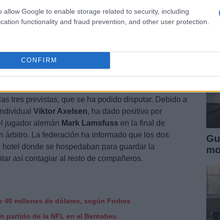
en
o allow Google to enable storage related to security, including
tado cualquier tipo de contacto directo con ellas.
cation functionality and fraud prevention, and other user protection.
día de la madre en España, por lo que Carolina se ha
 quien ha dedicado sus primeras palabras dentro del
colocarse el oro sobre su cuello.
CONFIRM
las tres previstas, que se ha podido disputar. Debido a
individual
Viktor Axelsen
, ha dado positivo por
 el jugador alemán
Mark Lamsfuss
en la final de
 árbitro. La federación ha informado que los dos
Gu
l hotel donde se hospedaban para guardar la
mo
tar así contagiar al resto de compañeros.
e 40 millones de dólares, según Forbes
un partido de la NFL en el Bernabeu