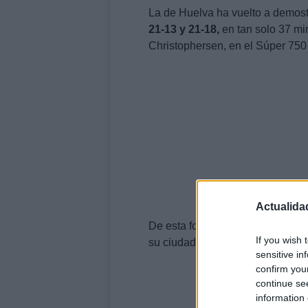
La de Huelva ha vuelto a demostr
21-13 y 21-18,
en tan solo 37 mi
Christophersen, en el Súper 750
Actualida
De esta forma, Marín ha revalid
If you wish 
su ciudad natal, Huelva.
sensitive in
confirm you
continue se
information 