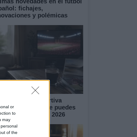
timas novedades en el fútbol
pañol: fichajes,
novaciones y polémicas
ogramación deportiva
atuita: lo que no te puedes
sonal or
ection to
rder en agosto de 2026
ou may
 personal
out of the