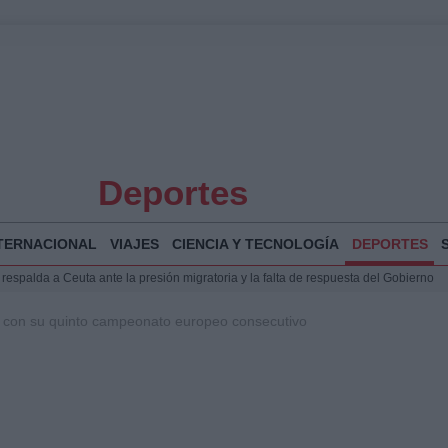
Deportes
TERNACIONAL
VIAJES
CIENCIA Y TECNOLOGÍA
DEPORTES
espalda a Ceuta ante la presión migratoria y la falta de respuesta del Gobierno
Jesús Vivas se reúnen en Marivent para abordar la situación en Ceuta
a con su quinto campeonato europeo consecutivo
puesta del Gobierno ante la crisis migratoria en Ceuta
planificar, reportear y construir una crónica con escenas y voces