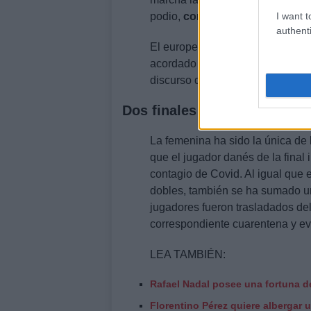
I want t
podio,
con un dron
, así han evi
authenti
El europeo ha coincidido con el 
acordado de
su madre, Toñi
, a
discurso de agradecimiento, tras 
Dos finales canceladas
La femenina ha sido la única de 
que el jugador danés de la final 
contagio de Covid. Al igual que
dobles, también se ha sumado un
jugadores fueron trasladados de
correspondiente cuarentena y evi
LEA TAMBIÉN:
Rafael Nadal posee una fortuna d
Florentino Pérez quiere albergar 