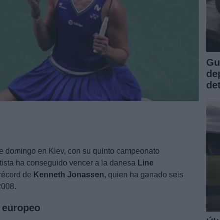
Gu
de
de
e domingo en Kiev, con su quinto campeonato
ista ha conseguido vencer a la danesa
Line
 récord de
Kenneth Jonassen,
quien ha ganado seis
2008.
 europeo