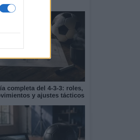
trenamiento
ía completa del 4-3-3: roles,
vimientos y ajustes tácticos