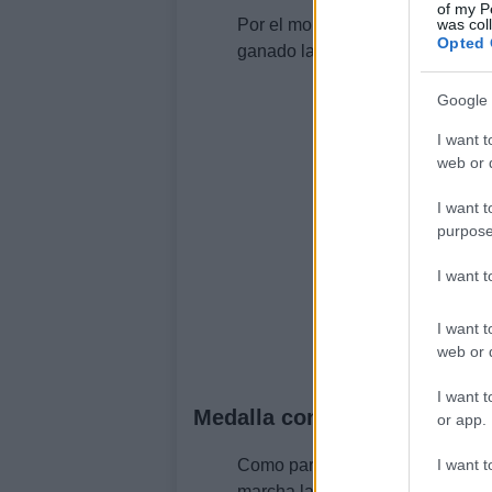
of my P
was col
Por el momento la deportista es
Opted 
ganado las finales disputadas e
Google 
I want t
web or d
I want t
purpose
I want 
I want t
web or d
I want t
Medalla con dron
or app.
I want t
Como parte de las medidas de se
marcha la iniciativa de repartir 