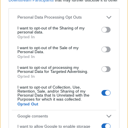
third parties.
Please note that this website/app uses one or more Google
Personal Data Processing Opt Outs
DEPORTES
services and may gather and store information including but
not limited to your visit or usage behaviour. You may click to
I want to opt-out of the Sharing of my
personal data.
grant or deny consent to Google and its third-party tags to
Opted In
use your data for below specified purposes in below Google
consent section.
I want to opt-out of the Sale of my
Personal Data.
Opted In
I want to opt-out of processing my
Personal Data for Targeted Advertising.
Opted In
Programación deportiva gratuita: lo que
I want to opt-out of Collection, Use,
Retention, Sale, and/or Sharing of my
no te puedes perder en agosto de 2026
Personal Data that Is Unrelated with the
Purposes for which it was collected.
El verano de 2026 está repleto de eventos…
Opted Out
Google consents
DEPORTES
I want to allow Google to enable storage