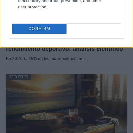
functionality and fraud prevention, and other
user protection.
CONFIRM
Cómo el calor y la humedad afectan el
rendimiento deportivo: análisis científico
En 2019, el 25% de los maratonianos en…
DEPORTES