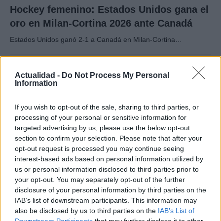
Hockey femenino: Estados Unidos gana el
oro en Milan-Cortina 2026 ante Canadá
Estados Unidos ganó 2-1 a Canadá en Milan-Cortina…
DEPORTES
Actualidad -
Do Not Process My Personal
Information
If you wish to opt-out of the sale, sharing to third parties, or
processing of your personal or sensitive information for
targeted advertising by us, please use the below opt-out
section to confirm your selection. Please note that after your
opt-out request is processed you may continue seeing
interest-based ads based on personal information utilized by
us or personal information disclosed to third parties prior to
your opt-out. You may separately opt-out of the further
VAR en el fútbol: cuándo interviene, qué
disclosure of your personal information by third parties on the
IAB’s list of downstream participants. This information may
revisa y qué no
also be disclosed by us to third parties on the
IAB’s List of
El VAR ha revolucionado el fútbol. Descubre cómo…
Downstream Participants
that may further disclose it to other