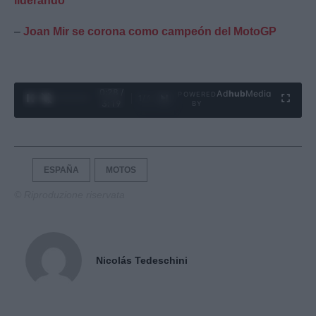
liderando
–
Joan Mir se corona como campeón del MotoGP
0:29 /
Ad
hub
Media
POWERED
1
/
4
3:19
BY
ESPAÑA
MOTOS
© Riproduzione riservata
Nicolás Tedeschini