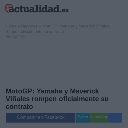
×
Home
»
Deportes
»
MotoGP: Yamaha y Maverick Viñales
rompen oficialmente su contrato
28/06/2021
Política
Ciencia y
Tecnología
Crónica
Deportes
Economía
Salud y Bienestar
MotoGP: Yamaha y Maverick
Internacional
Viñales rompen oficialmente su
Gente
Viajes
contrato
Musica
Tweet
WhatsApp
Compartir en Facebook