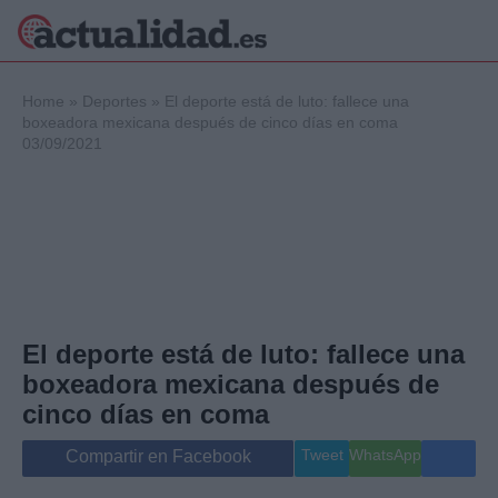
×
Home
»
Deportes
»
El deporte está de luto: fallece una
boxeadora mexicana después de cinco días en coma
03/09/2021
Política
Ciencia y
Tecnología
Crónica
Deportes
Economía
Salud y Bienestar
El deporte está de luto: fallece una
Internacional
boxeadora mexicana después de
Gente
Viajes
cinco días en coma
Musica
Tweet
WhatsApp
Compartir en Facebook