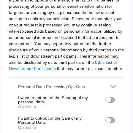
If you wish to opt-out of the sale, sharing to third parties, or
revisa y qué no
processing of your personal or sensitive information for
El VAR ha revolucionado el fútbol. Descubre cómo…
targeted advertising by us, please use the below opt-out
section to confirm your selection. Please note that after your
opt-out request is processed you may continue seeing
DEPORTES
interest-based ads based on personal information utilized by
us or personal information disclosed to third parties prior to
your opt-out. You may separately opt-out of the further
disclosure of your personal information by third parties on the
IAB’s list of downstream participants. This information may
also be disclosed by us to third parties on the
IAB’s List of
Downstream Participants
that may further disclose it to other
third parties.
Please note that this website/app uses one or more Google
Personal Data Processing Opt Outs
services and may gather and store information including but
not limited to your visit or usage behaviour. You may click to
I want to opt-out of the Sharing of my
Programación deportiva gratuita: lo que
personal data.
grant or deny consent to Google and its third-party tags to
Opted In
no te puedes perder en agosto de 2026
use your data for below specified purposes in below Google
consent section.
I want to opt-out of the Sale of my
El verano de 2026 está repleto de eventos…
Personal Data.
Opted In