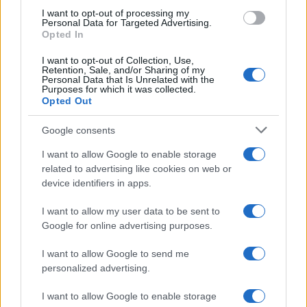
I want to opt-out of processing my
DEPORTES
Personal Data for Targeted Advertising.
Opted In
I want to opt-out of Collection, Use,
Retention, Sale, and/or Sharing of my
Personal Data that Is Unrelated with the
Purposes for which it was collected.
Opted Out
Google consents
I want to allow Google to enable storage
related to advertising like cookies on web or
Cómo dominar la mente para mejorar el
device identifiers in apps.
rendimiento deportivo
I want to allow my user data to be sent to
Dominar la mente es tan crucial como entrenar…
Google for online advertising purposes.
I want to allow Google to send me
DEPORTES
personalized advertising.
I want to allow Google to enable storage