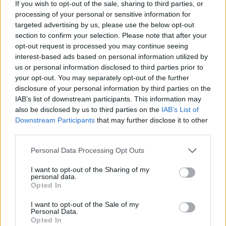
If you wish to opt-out of the sale, sharing to third parties, or
processing of your personal or sensitive information for
Hockey femenino: Estados Unidos gana el
targeted advertising by us, please use the below opt-out
oro en Milan-Cortina 2026 ante Canadá
section to confirm your selection. Please note that after your
opt-out request is processed you may continue seeing
Estados Unidos ganó 2-1 a Canadá en Milan-Cortina…
interest-based ads based on personal information utilized by
us or personal information disclosed to third parties prior to
your opt-out. You may separately opt-out of the further
DEPORTES
disclosure of your personal information by third parties on the
IAB’s list of downstream participants. This information may
also be disclosed by us to third parties on the
IAB’s List of
Downstream Participants
that may further disclose it to other
third parties.
Please note that this website/app uses one or more Google
Personal Data Processing Opt Outs
services and may gather and store information including but
not limited to your visit or usage behaviour. You may click to
I want to opt-out of the Sharing of my
personal data.
grant or deny consent to Google and its third-party tags to
Opted In
use your data for below specified purposes in below Google
VAR en el fútbol: cuándo interviene, qué
consent section.
I want to opt-out of the Sale of my
Personal Data.
revisa y qué no
Opted In