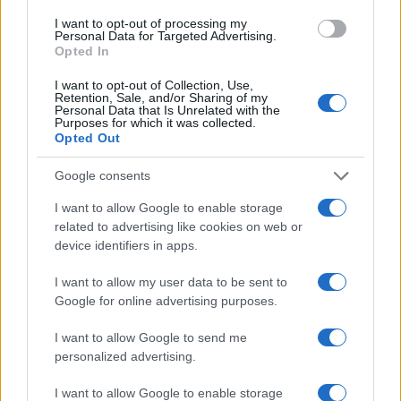
El VAR ha revolucionado el fútbol. Descubre cómo…
I want to opt-out of processing my
Personal Data for Targeted Advertising.
Opted In
DEPORTES
I want to opt-out of Collection, Use,
Retention, Sale, and/or Sharing of my
Personal Data that Is Unrelated with the
Purposes for which it was collected.
Opted Out
Google consents
I want to allow Google to enable storage
related to advertising like cookies on web or
device identifiers in apps.
I want to allow my user data to be sent to
Programación deportiva gratuita: lo que
Google for online advertising purposes.
no te puedes perder en agosto de 2026
I want to allow Google to send me
El verano de 2026 está repleto de eventos…
personalized advertising.
I want to allow Google to enable storage
DEPORTES