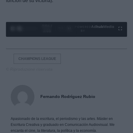
función de su victoria).
0:05 /
Ad
hub
Media
POWERED
1
/
4
3:55
BY
CHAMPIONS LEAGUE
© Riproduzione riservata
Fernando Rodríguez Rubio
Apasionado de la escritura, el periodismo y las artes. Máster en
Escritura Creativa y graduado en Comunicación Audiovisual. Me
encanta el cine, la literatura, la política y la economía.