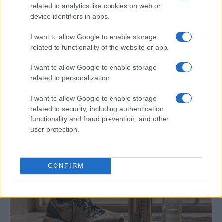
related to analytics like cookies on web or
device identifiers in apps.
I want to allow Google to enable storage
related to functionality of the website or app.
I want to allow Google to enable storage
related to personalization.
I want to allow Google to enable storage
related to security, including authentication
FIFA anuncia que las futbolistas recibirán
functionality and fraud prevention, and other
user protection.
baja de maternidad
La FIFA anunció que las futbolistas profesionales recibirán…
CONFIRM
DEPORTES