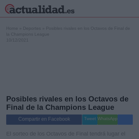
×
Home
»
Deportes
»
Posibles rivales en los Octavos de Final de
la Champions League
10/12/2021
Política
Ciencia y
Tecnología
Crónica
Deportes
Economía
Salud y Bienestar
Posibles rivales en los Octavos de
Internacional
Final de la Champions League
Gente
Viajes
Tweet
WhatsApp
Compartir en Facebook
Musica
El sorteo de los Octavos de Final tendrá lugar el