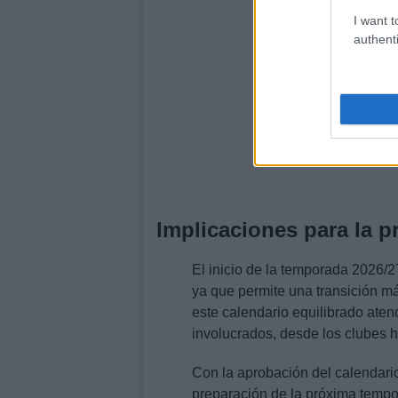
I want t
authenti
Implicaciones para la 
El inicio de la temporada 2026/2
ya que permite una transición m
este calendario equilibrado aten
involucrados, desde los clubes h
Con la aprobación del calendario
preparación de la próxima temp