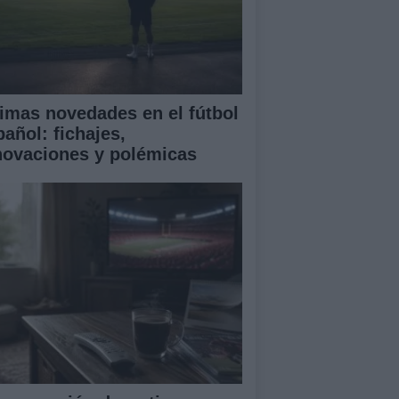
timas novedades en el fútbol
pañol: fichajes,
novaciones y polémicas