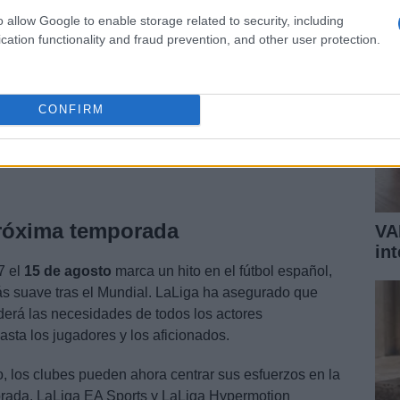
o allow Google to enable storage related to security, including
cation functionality and fraud prevention, and other user protection.
CONFIRM
próxima temporada
VA
in
7 el
15 de agosto
marca un hito en el fútbol español,
ás suave tras el Mundial. LaLiga ha asegurado que
derá las necesidades de todos los actores
asta los jugadores y los aficionados.
, los clubes pueden ahora centrar sus esfuerzos en la
orada. LaLiga EA Sports y LaLiga Hypermotion