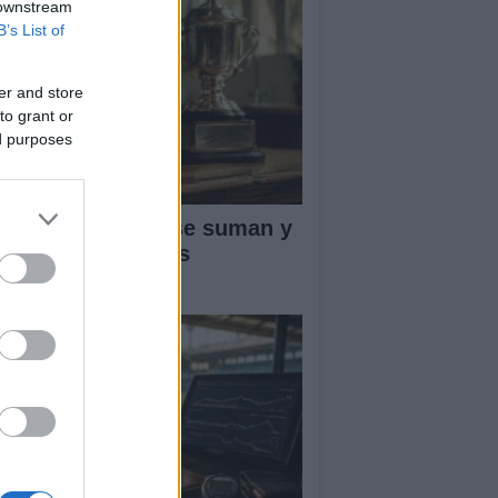
 downstream
B’s List of
er and store
to grant or
ed purposes
ntos ATP: cómo se suman y
fienden en el tenis
ofesional