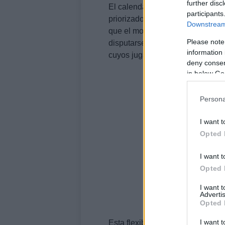
further disc
El calendario aprobado refleja 
participants
priorizado la
estabilidad competi
Downstream 
que el modelo de jornada partida
Please note
disputarse entre el 25 y el 27 d
information 
cuyos jugadores hayan participa
deny consent
in below Go
Persona
I want t
Opted 
I want t
Opted 
I want 
Advertis
Opted 
I want t
Esta flexibilidad es crucial para