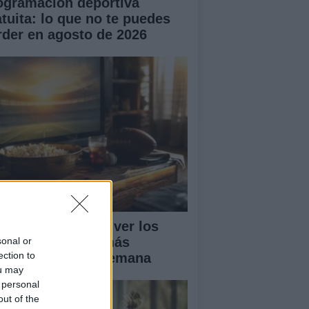
ogramación deportiva
atuita: lo que no te puedes
rder en agosto de 2026
ía completa para ver los
rtidos de fútbol más
sonal or
ection to
portantes de la semana
ou may
 personal
out of the