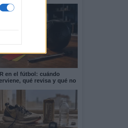
R en el fútbol: cuándo
terviene, qué revisa y qué no