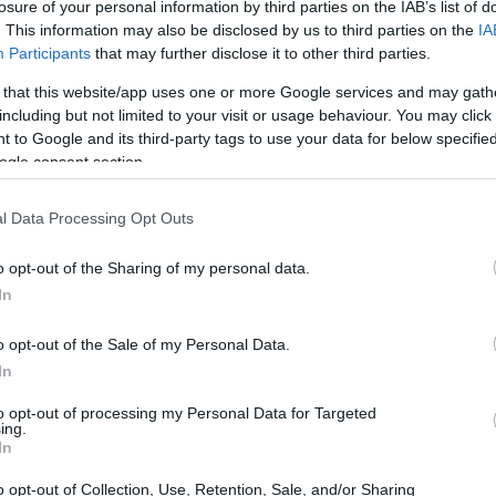
losure of your personal information by third parties on the IAB’s list of
un
amplio consenso
entre los clubes, que han
. This information may also be disclosed by us to third parties on the
IA
tiva
y el bienestar de los jugadores. LaLiga destaca
Participants
that may further disclose it to other third parties.
, que permite a algunos partidos de la primera jornada
 that this website/app uses one or more Google services and may gath
e agosto, es una medida flexible para aquellos equipos
including but not limited to your visit or usage behaviour. You may click 
do en el Mundial.
 to Google and its third-party tags to use your data for below specifi
ogle consent section.
l Data Processing Opt Outs
Pu
de
o opt-out of the Sharing of my personal data.
pr
In
o opt-out of the Sale of my Personal Data.
In
to opt-out of processing my Personal Data for Targeted
ing.
In
o opt-out of Collection, Use, Retention, Sale, and/or Sharing
 clubes como el
Elche CF
y el
CD