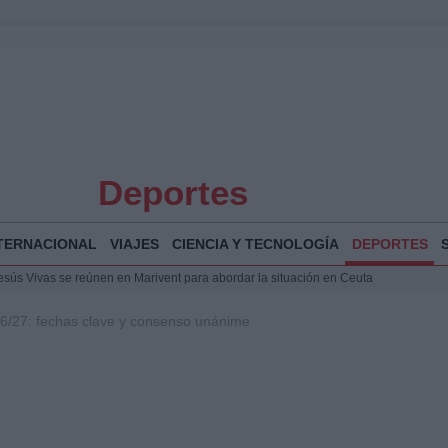
Deportes
TERNACIONAL
VIAJES
CIENCIA Y TECNOLOGÍA
DEPORTES
Jesús Vivas se reúnen en Marivent para abordar la situación en Ceuta
puesta del Gobierno ante la crisis migratoria en Ceuta
6/27: fechas clave y consenso unánime
espalda a Ceuta ante la presión migratoria y la falta de respuesta del Gobierno