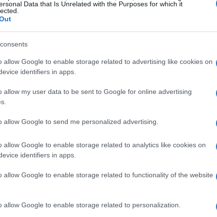
ersonal Data that Is Unrelated with the Purposes for which it
vincia de Alicante en el fútbol profesional español. La
lected.
Out
unda División
cuya fase de play-off de ascenso se
.
Mé
consents
am
iones de la AFE
en
o allow Google to enable storage related to advertising like cookies on
evice identifiers in apps.
a tras la resolución del arbitraje entre LaLiga y la
pañoles (AFE)
que resultó favorable a la postura de
o allow my user data to be sent to Google for online advertising
 que la competición comenzara el
23 de agosto
y que
s.
taran en fechas distintas a las finalmente aprobadas.
to allow Google to send me personalized advertising.
bas
defendió su propuesta argumentando que el
 periodos de descanso y pretemporada de los
o allow Google to enable storage related to analytics like cookies on
evice identifiers in apps.
za la estabilidad de la competición. La entidad también
e soluciones específicas para aquellos clubes cuyos
o allow Google to enable storage related to functionality of the website
as fases finales del Mundial.
Gu
o allow Google to enable storage related to personalization.
mo