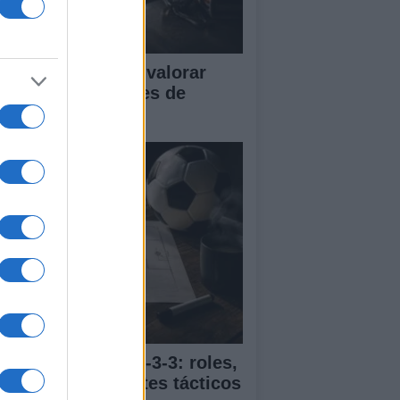
tricas clave para valorar
istosos y sesiones de
trenamiento
ía completa del 4-3-3: roles,
vimientos y ajustes tácticos