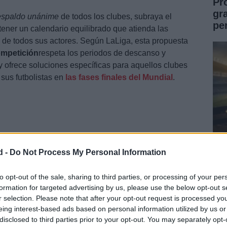
Pr
gr
espaldo unánime
de todos los clubes, subraya el
pe
ener un calendario equilibrado que atienda las
 de todos sus actores. Según LaLiga, esta propuesta
ompetición
respeta los periodos de descanso y
y ofrece soluciones específicas para aquellos clubes
 sus futbolistas en
las fases finales del Mundial
.
d -
Do Not Process My Personal Information
Gu
pa
to opt-out of the sale, sharing to third parties, or processing of your per
formation for targeted advertising by us, please use the below opt-out s
im
r selection. Please note that after your opt-out request is processed y
 para todos
eing interest-based ads based on personal information utilized by us or
disclosed to third parties prior to your opt-out. You may separately opt-