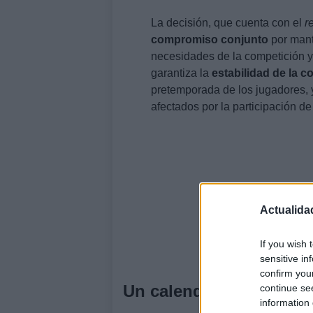
La decisión, que cuenta con el
r
compromiso conjunto
por mant
necesidades de la competición y
garantiza la
estabilidad de la c
pretemporada de los jugadores, 
afectados por la participación de
Actualida
If you wish 
sensitive in
confirm you
Un calendario diseñado
continue se
information 