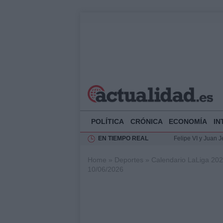
POLÍTICA
CRÓNICA
ECONOMÍA
IN
EN TIEMPO REAL
Felipe VI y Juan 
Análisis de la res
Home
»
Deportes
»
Calendario LaLiga 202
El Rey de España r
10/06/2026