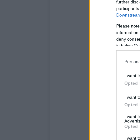
further disc
participants
Downstream 
Please note
information 
deny consent
in below Go
Persona
I want t
Opted 
I want t
Opted 
I want 
Advertis
Opted 
I want t