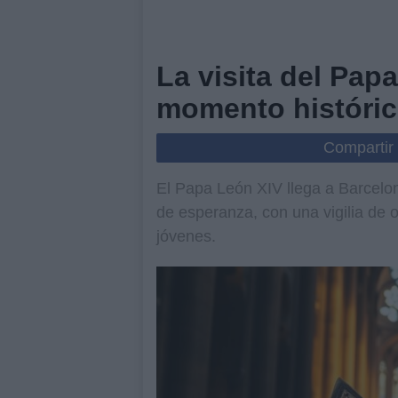
La visita del Pap
momento históri
Compartir
El Papa León XIV llega a Barcelo
de esperanza, con una vigilia de 
jóvenes.