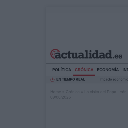
POLÍTICA
CRÓNICA
ECONOMÍA
IN
EN TIEMPO REAL
Impacto económico
La compra del átic
Home
»
Crónica
»
La visita del Papa León
Transformación de
09/06/2026
Rehabilitación de 