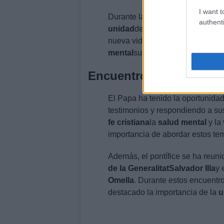
I want t
Durante la vigilia, el Papa León
authenti
unidad
destacando la importanci
nueva vida. También ha aborda
mental
subrayando que el perdón
Encuentros con jóvenes
El Papa ha tenido la oportunida
testimonios y respondiendo a sus
fe cristiana
la
salud mental
y la
importancia de abordar estos t
Además, el pontífice se ha reuni
de la Generalitat
Salvador Illa
y 
Omella
. Durante estos encuentr
destacado la importancia de la
u