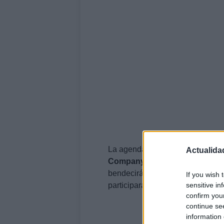
La agenda del Papa incluye un
Actualida
Companys
un encuentro con jóv
bendecirá la
Torre de Jesús
. A
If you wish 
sensitive in
participará en diversos actos reli
confirm you
continue se
information 