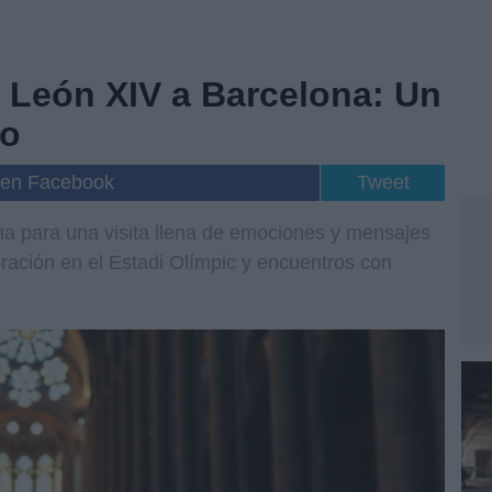
a León XIV a Barcelona: Un
co
 en Facebook
Tweet
na para una visita llena de emociones y mensajes
oración en el Estadi Olímpic y encuentros con