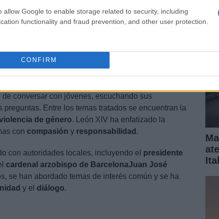
ex
o allow Google to enable storage related to security, including
 XIV ha dirigido un mensaje de
esperanza
y
cation functionality and fraud prevention, and other user protection.
a de abrirse al
viento del Espíritu
como inicio de una
do temas como la
violencia contra la mujer
y la
salud
 es una poderosa medicina contra el mal.
CONFIRM
 y autoridades
d de conversar con jóvenes, escuchando sus
 preguntas. Entre los temas tratados se encuentran la
violencia de género
. León XIV ha enfatizado la
emas con
compasión
y
responsabilidad
.
Ma
at
do con autoridades locales, incluyendo el
presidente
Ita
el
cardenal arzobispo de Barcelona
Juan José
os, se han abordado temas de interés común y se ha
nidad
y el
diálogo
.