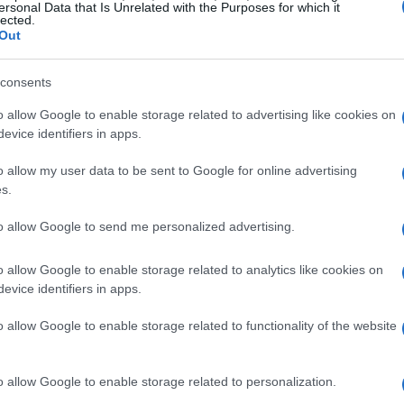
ersonal Data that Is Unrelated with the Purposes for which it
lected.
 el Estadi Olímpic
Out
dos de la visita es la
vigilia de oración
en el
Estadi
FI
consents
se espera la asistencia de unas
40.000 personas
. El
cu
ones musicales y testimonios, ha contado con la
o allow Google to enable storage related to advertising like cookies on
 Montserrat
y otros artistas.
evice identifiers in apps.
o allow my user data to be sent to Google for online advertising
s.
to allow Google to send me personalized advertising.
o allow Google to enable storage related to analytics like cookies on
evice identifiers in apps.
o allow Google to enable storage related to functionality of the website
Ecl
tal
o allow Google to enable storage related to personalization.
ho