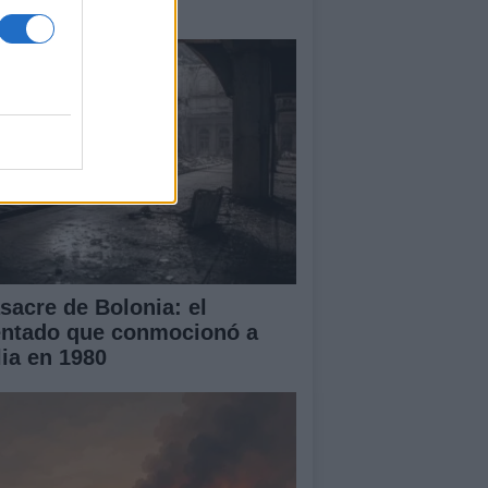
periencia única
sacre de Bolonia: el
entado que conmocionó a
lia en 1980