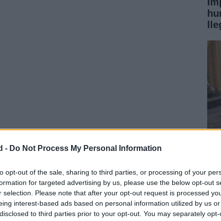
Im
hu
ll
a
vigilia de oración
en el
Estadi Olímpic Lluís
d -
Do Not Process My Personal Information
enes y una visita a la
Sagrada familia
donde
La
demás, el pontífice se reunirá con autoridades locales y
Ch
to opt-out of the sale, sharing to third parties, or processing of your per
formation for targeted advertising by us, please use the below opt-out s
giosos y culturales.
de
r selection. Please note that after your opt-out request is processed y
eing interest-based ads based on personal information utilized by us or
disclosed to third parties prior to your opt-out. You may separately opt-