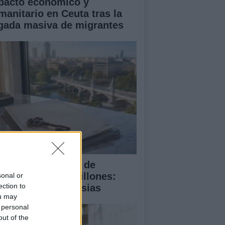
pacto económico y
manitario en Ceuta tras la
egada masiva de migrantes
 compra del ático de
amberí por 6,3 millones:
sonal or
ection to
talles y controversias
ou may
 personal
out of the