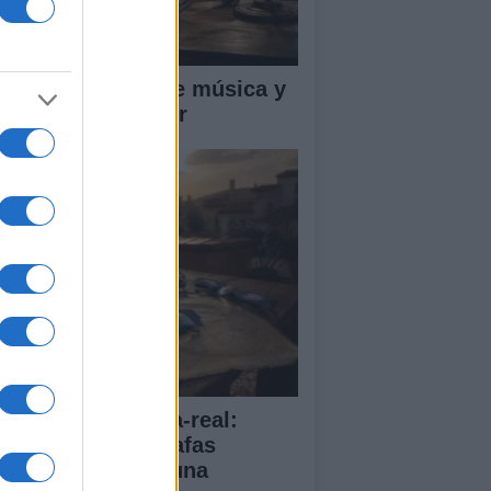
S 2026: 75 años de música y
ltura en Santander
ipse solar en Vila-real:
leres, cultura y gafas
mologadas para una