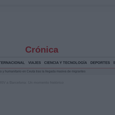
Crónica
TERNACIONAL
VIAJES
CIENCIA Y TECNOLOGÍA
DEPORTES
 y humanitario en Ceuta tras la llegada masiva de migrantes
o de Chamberí por 6,3 millones: detalles y controversias
 XIV a Barcelona: Un momento histórico
l pabellón de la Expo de Zaragoza en centro sanitario clave
la Illa Plana: Menorca apuesta por el deporte náutico sostenible