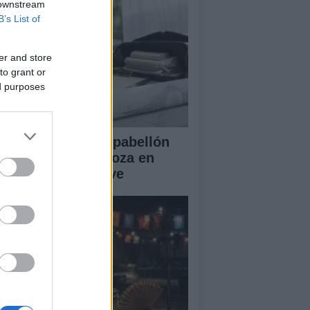
 downstream
B’s List of
er and store
to grant or
ed purposes
ansformación del pabellón
 la Expo de Zaragoza en
ntro sanitario clave