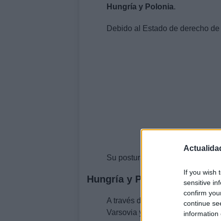
Hungría y Polonia
.
Debido al Estado de derecho de 
Actualida
Su postura retrasará la llegada 
If you wish 
Hungría y Polonia: Fondo d
sensitive in
confirm you
A través de esta posición para l
continue se
Varsovia y Budapest, se opusier
information 