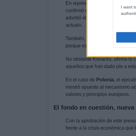
En representación a uno de los 
I want t
confirmó que su gobierno se opo
authenti
advirtió el primer ministro Orba
actual».
También, esta postura por parte
porque estos no fueron los acuer
No obstante Kovacks, afirma lo c
aquellos que han dado pie a esta
En el caso de
Polonia
, el ejecu
mostró opuesto al mecanismo ado
valores y principios europeos.
El fondo en cuestión, nueva 
Con la aprobación de este presu
frente a la crisis económica que