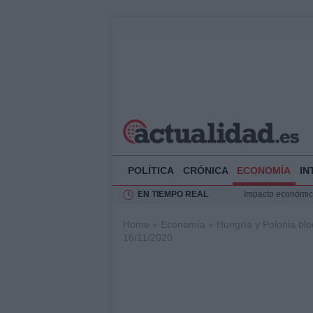
POLÍTICA
CRÓNICA
ECONOMÍA
IN
EN TIEMPO REAL
Impacto económico
La compra del átic
Home
»
Economía
»
Hungría y Polonia bl
Transformación de
16/11/2020
Rehabilitación de 