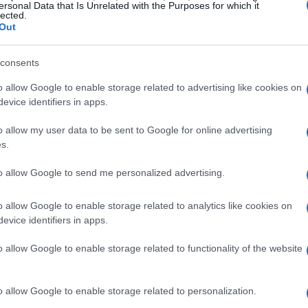
ersonal Data that Is Unrelated with the Purposes for which it
Europea no puede emitir la deuda para la financiación
lected.
ción para Europa.
Out
 de la UE
, expresó : «los embajadores de la UE no
consents
cesaria debido a las reservas expresadas por dos
El
0.
o allow Google to enable storage related to advertising like cookies on
de
evice identifiers in apps.
me
o allow my user data to be sent to Google for online advertising
s.
to allow Google to send me personalized advertising.
o allow Google to enable storage related to analytics like cookies on
evice identifiers in apps.
o allow Google to enable storage related to functionality of the website
o allow Google to enable storage related to personalization.