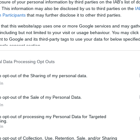
losure of your personal information by third parties on the IAB’s list of
. This information may also be disclosed by us to third parties on the
IA
Participants
that may further disclose it to other third parties.
 that this website/app uses one or more Google services and may gath
including but not limited to your visit or usage behaviour. You may click 
 to Google and its third-party tags to use your data for below specifi
ogle consent section.
l Data Processing Opt Outs
La
Es
o opt-out of the Sharing of my personal data.
po
In
UE
o opt-out of the Sale of my Personal Data.
In
 visto bueno preliminar para Disposición de Recursos
aciones Europeas afectadas por la
pandemia del
to opt-out of processing my Personal Data for Targeted
ing.
In
ido o de apertura, por parte de
Hungría y Polonia
con
o opt-out of Collection, Use, Retention, Sale, and/or Sharing