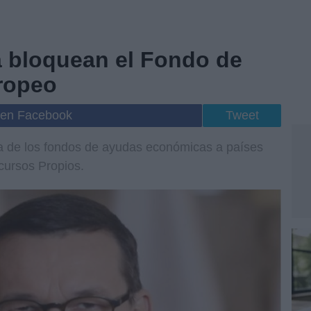
a bloquean el Fondo de
ropeo
 en Facebook
Tweet
ra de los fondos de ayudas económicas a países
cursos Propios.