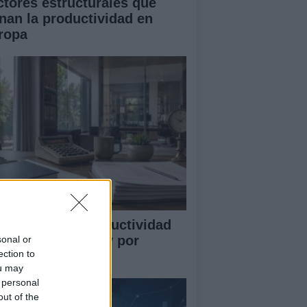
ctores estructurales que
enan la productividad en
ropa
mo medir la productividad
r hora trabajada y por
sonal or
ection to
abajador
ou may
 personal
out of the