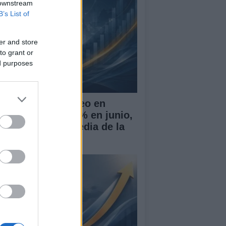
 downstream
B’s List of
er and store
to grant or
ed purposes
 tasa de desempleo en
paña baja al 10,1% en junio,
r encima de la media de la