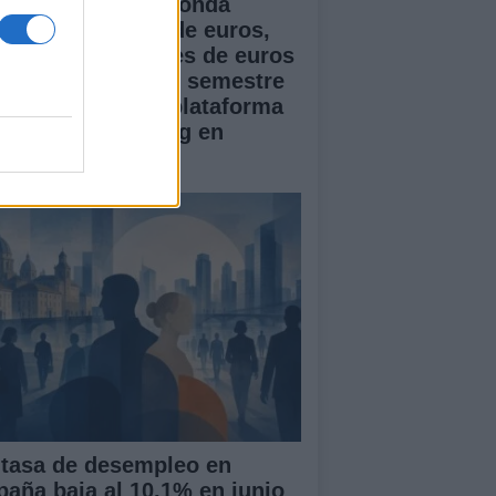
doser cierra una ronda
ente de 1 millón de euros,
pera los 5 millones de euros
 ARR en el primer semestre
 2026 y lanza su plataforma
 Creator Marketing en
paña
 tasa de desempleo en
paña baja al 10.1% en junio