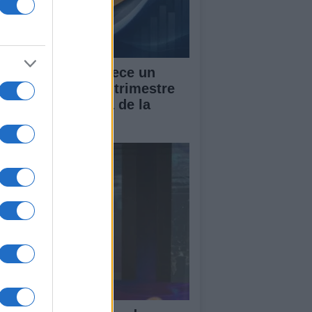
 PIB de España crece un
7% en el segundo trimestre
 2026, por encima de la
dia de la UE