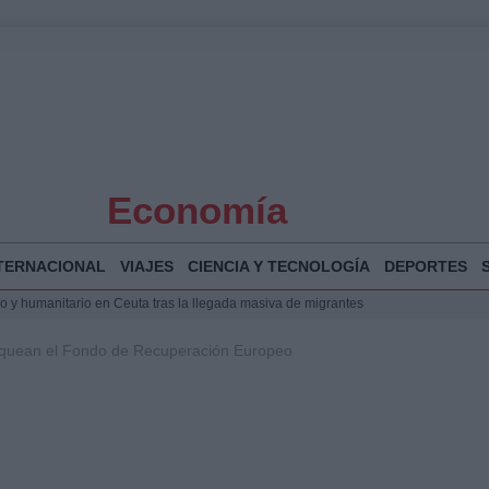
Economía
TERNACIONAL
VIAJES
CIENCIA Y TECNOLOGÍA
DEPORTES
 y humanitario en Ceuta tras la llegada masiva de migrantes
o de Chamberí por 6,3 millones: detalles y controversias
oquean el Fondo de Recuperación Europeo
l pabellón de la Expo de Zaragoza en centro sanitario clave
la Illa Plana: Menorca apuesta por el deporte náutico sostenible