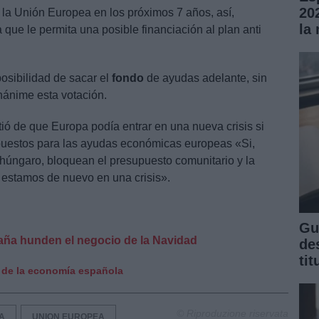
20
 la Unión Europea en los próximos 7 años, así,
la
que le permita una posible financiación al plan anti
osibilidad de sacar el
fondo
de ayudas adelante, sin
nánime esta votación.
ió de que Europa podía entrar en una nueva crisis si
puestos para las ayudas económicas europeas «Si,
úngaro, bloquean el presupuesto comunitario y la
 estamos de nuevo en una crisis».
Gu
aña hunden el negocio de la Navidad
de
ti
 de la economía española
© Riproduzione riservata
A
UNION EUROPEA