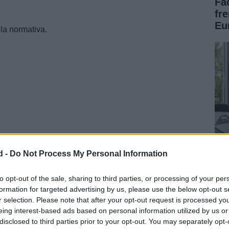
Fa
fr
Eu
la normativa.
d -
Do Not Process My Personal Information
del dinero a sus demás socios europeos.
Có
po
to opt-out of the sale, sharing to third parties, or processing of your per
e Recuperación Europeo
formation for targeted advertising by us, please use the below opt-out s
tr
r selection. Please note that after your opt-out request is processed y
as ayudas europeas, dos capitales, en este caso,
eing interest-based ads based on personal information utilized by us or
on a la aprobación del
fondo
tras el positivo del resto
disclosed to third parties prior to your opt-out. You may separately opt-