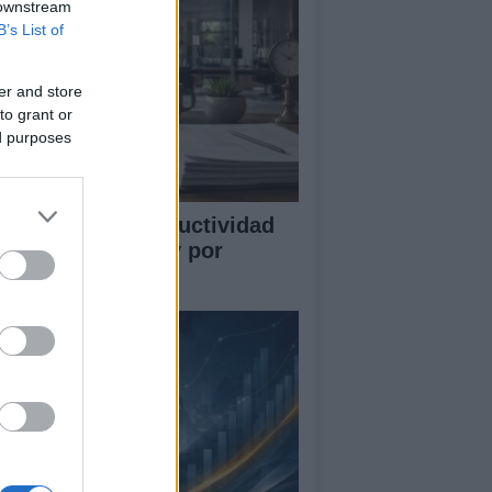
 downstream
B’s List of
er and store
to grant or
ed purposes
mo medir la productividad
r hora trabajada y por
abajador