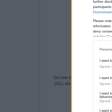
further disc
participants
Downstream 
Please note
information 
deny consent
in below Go
Persona
I want t
Opted 
De este modo, el precio de este 
I want t
2021, día en que los españoles
Opted 
I want 
Advertis
Opted 
I want t