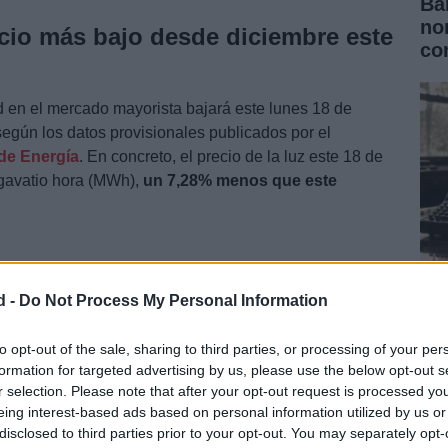
Ba
no
ecio más bajo desde diciembre este
co
ad en el mercado mayorista bajará este lunes 18 de
 según los datos provisionales publicados por el
de Energía
. En concreto, el precio de la luz este 18 de
egavatio hora (MWh),
un 7,28% menos que este
d -
Do Not Process My Personal Information
Fa
fr
to opt-out of the sale, sharing to third parties, or processing of your per
formation for targeted advertising by us, please use the below opt-out s
Eu
r selection. Please note that after your opt-out request is processed y
eing interest-based ads based on personal information utilized by us or
disclosed to third parties prior to your opt-out. You may separately opt-