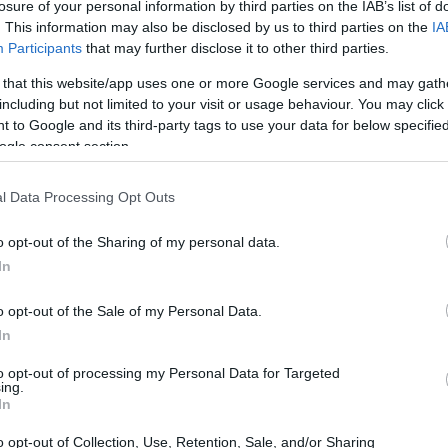
losure of your personal information by third parties on the IAB’s list of
. This information may also be disclosed by us to third parties on the
IA
Participants
that may further disclose it to other third parties.
 that this website/app uses one or more Google services and may gath
including but not limited to your visit or usage behaviour. You may click 
 to Google and its third-party tags to use your data for below specifi
ogle consent section.
l Data Processing Opt Outs
Có
po
o opt-out of the Sharing of my personal data.
tr
In
lunes será el más bajo desde el 27 de diciembre de
o opt-out of the Sale of my Personal Data.
 pagaron 96,08 euros/MWh.
In
to opt-out of processing my Personal Data for Targeted
ing.
In
o opt-out of Collection, Use, Retention, Sale, and/or Sharing