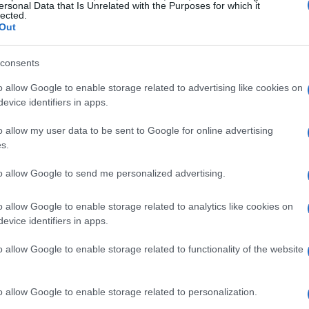
ersonal Data that Is Unrelated with the Purposes for which it
lected.
Out
La
consents
Es
po
o allow Google to enable storage related to advertising like cookies on
UE
evice identifiers in apps.
o allow my user data to be sent to Google for online advertising
s.
 luz por franjas horarias
to allow Google to send me personalized advertising.
 este 18 de abril será entre las 21.00 horas y las
/MWh,
y el mínimo, de 45 euros/MWh, será entre las
o allow Google to enable storage related to analytics like cookies on
aración con hace justo un año, el precio del ‘pool’
evice identifiers in apps.
superior a los 64,54 euros/MWh del 18 de abril de
o allow Google to enable storage related to functionality of the website
rcuten directamente en la tarifa regulada –el
n acogidos casi 11 millones de hogares en el país, y
os 17 millones que tienen contratado su suministro en
o allow Google to enable storage related to personalization.
El