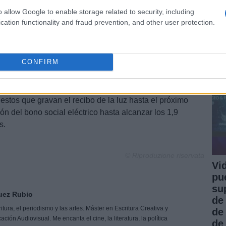
0.
o allow Google to enable storage related to security, including
de
a electricidad
cation functionality and fraud prevention, and other user protection.
me
nal de los Mercados y la Competencia (CNMC) ha
rco de la espiral alcista de la energía, alrededor de
CONFIRM
aron del
PVPC
a una tarifa en el mercado libre a
o, el Gobierno aprobó un plan nacional para hacer
 Ucrania que incluye, entre otras medidas, la prórroga
uestos que gravan el recibo de la luz hasta el próximo
ón del bono social eléctrico hasta alcanzar los 1,9
s.
© Riproduzione riservata
Vi
pu
su
uez Rubio
de
tura, el periodismo y las artes. Máster en Escritura Creativa y
de
ón Audiovisual. Me encanta el cine, la literatura, la política
de