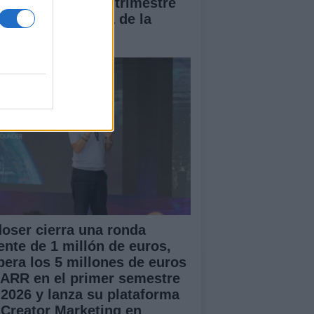
7% en el segundo trimestre
 2026, por encima de la
dia de la UE
doser cierra una ronda
ente de 1 millón de euros,
pera los 5 millones de euros
 ARR en el primer semestre
 2026 y lanza su plataforma
 Creator Marketing en