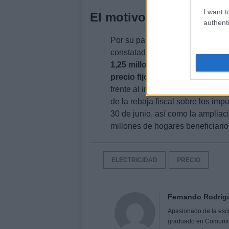
I want t
El motivo del coste de l
authenti
Por su parte la Comisión Nacio
constatado que en 2021, en el ma
1,25 millones de personas pas
precio fijo.
El pasado 29 de marz
frente al impacto de la guerra en
de la rebaja fiscal sobre los imp
30 de junio, así como la ampliaci
millones de hogares beneficiario
ELECTRICIDAD
PRECIO
Fernando Rodríg
Apasionado de la escri
graduado en Comunicaci