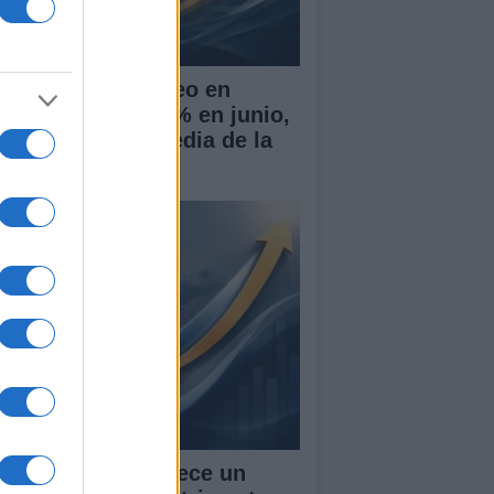
 tasa de desempleo en
paña baja al 10,1% en junio,
r encima de la media de la
 PIB de España crece un