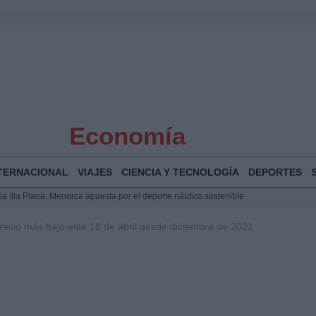
Economía
TERNACIONAL
VIAJES
CIENCIA Y TECNOLOGÍA
DEPORTES
 y humanitario en Ceuta tras la llegada masiva de migrantes
 Bogotá 2026: fecha, recorrido y actividades especiales
recio más bajo este 18 de abril desde diciembre de 2021
a Juan Jesús Vivas en Palma para analizar la situación en Ceuta
la Illa Plana: Menorca apuesta por el deporte náutico sostenible