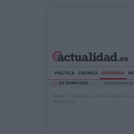
POLÍTICA
CRÓNICA
ECONOMÍA
IN
EN TIEMPO REAL
Impacto económico
Ciclovía Nocturna
Home
»
Economía
»
La luz encuentra su p
Felipe VI recibe 
18/04/2022
Rehabilitación de 