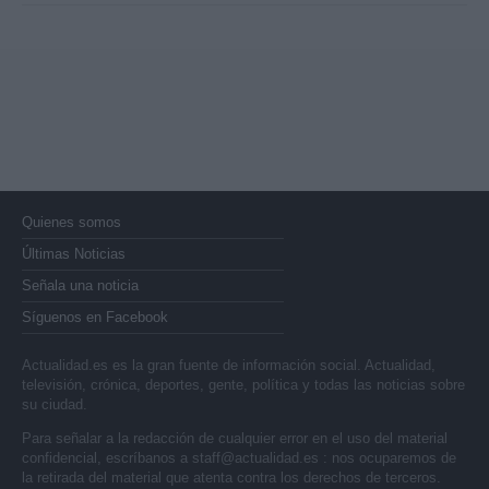
Quienes somos
Últimas Noticias
Señala una noticia
Síguenos en Facebook
Actualidad.es es la gran fuente de información social. Actualidad,
televisión, crónica, deportes, gente, política y todas las noticias sobre
su ciudad.
Para señalar a la redacción de cualquier error en el uso del material
confidencial, escríbanos a
staff@actualidad.es
: nos ocuparemos de
la retirada del material que atenta contra los derechos de terceros.