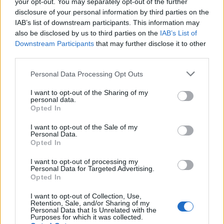
your opt-out. You may separately opt-out of the further
disclosure of your personal information by third parties on the
Paros de Groundforce afectan vuelos y
IAB’s list of downstream participants. This information may
also be disclosed by us to third parties on the
IAB’s List of
equipajes en Madrid, Barcelona y otros
Downstream Participants
that may further disclose it to other
aeropuertos
third parties.
Huelga de Groundforce en 12 aeropuertos; conoce quiénes…
Please note that this website/app uses one or more Google
Personal Data Processing Opt Outs
services and may gather and store information including but
not limited to your visit or usage behaviour. You may click to
I want to opt-out of the Sharing of my
ECONOMÍA
personal data.
grant or deny consent to Google and its third-party tags to
Opted In
use your data for below specified purposes in below Google
consent section.
I want to opt-out of the Sale of my
Personal Data.
Opted In
I want to opt-out of processing my
Personal Data for Targeted Advertising.
Opted In
I want to opt-out of Collection, Use,
Retention, Sale, and/or Sharing of my
Personal Data that Is Unrelated with the
Cómo medir la productividad por hora
Purposes for which it was collected.