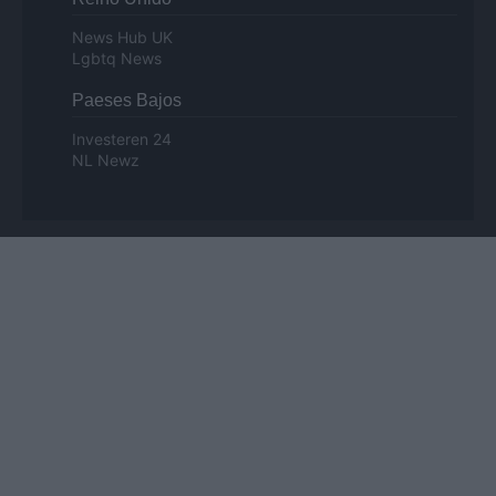
News Hub UK
Lgbtq News
Paeses Bajos
Investeren 24
NL Newz