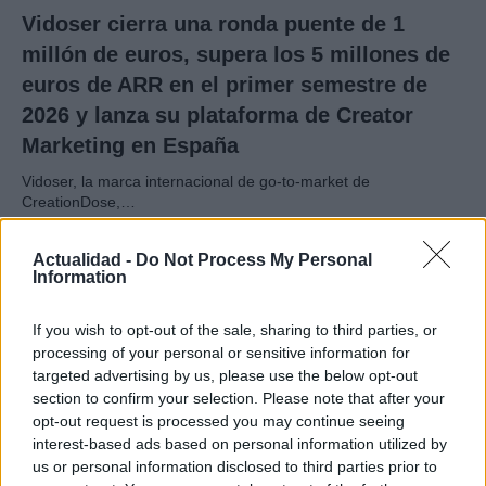
Vidoser cierra una ronda puente de 1
millón de euros, supera los 5 millones de
euros de ARR en el primer semestre de
2026 y lanza su plataforma de Creator
Marketing en España
Vidoser, la marca internacional de go-to-market de
CreationDose,…
Actualidad -
Do Not Process My Personal
ECONOMÍA
Information
If you wish to opt-out of the sale, sharing to third parties, or
processing of your personal or sensitive information for
targeted advertising by us, please use the below opt-out
section to confirm your selection. Please note that after your
opt-out request is processed you may continue seeing
interest-based ads based on personal information utilized by
us or personal information disclosed to third parties prior to