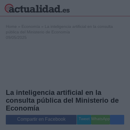
×
Home
»
Economía
»
La inteligencia artificial en la consulta
pública del Ministerio de Economía
09/05/2025
Política
Ciencia y
Tecnología
Crónica
Deportes
Economía
Salud y Bienestar
La inteligencia artificial en la
Internacional
consulta pública del Ministerio de
Gente
Viajes
Economía
Musica
Tweet
WhatsApp
Compartir en Facebook