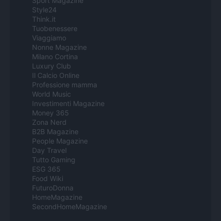
Sport Magazine
Style24
Think.it
Tuobenessere
Viaggiamo
Nonne Magazine
Milano Cortina
Luxury Club
Il Calcio Online
Professione mamma
World Music
Investimenti Magazine
Money 365
Zona Nerd
B2B Magazine
People Magazine
Day Travel
Tutto Gaming
ESG 365
Food Wiki
FuturoDonna
HomeMagazine
SecondHomeMagazine