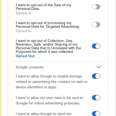
consent section.
I want to opt-out of the Sale of my
euros de ARR en el primer semestre de
Personal Data.
Opted In
2026 y lanza su plataforma de Creator
Marketing en España
I want to opt-out of processing my
Personal Data for Targeted Advertising.
Vidoser, la marca internacional de go-to-market de
Opted In
CreationDose,…
I want to opt-out of Collection, Use,
Retention, Sale, and/or Sharing of my
Personal Data that Is Unrelated with the
ECONOMÍA
Purposes for which it was collected.
Opted Out
Google consents
I want to allow Google to enable storage
related to advertising like cookies on web or
device identifiers in apps.
I want to allow my user data to be sent to
Google for online advertising purposes.
Paros de Groundforce afectan vuelos y
I want to allow Google to send me