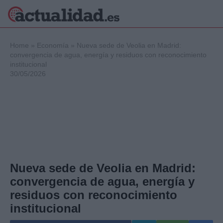
×
Home
»
Economía
»
Nueva sede de Veolia en Madrid:
convergencia de agua, energía y residuos con reconocimiento
institucional
30/05/2026
Política
Ciencia y
Tecnología
Crónica
Deportes
Economía
Salud y Bienestar
Internacional
Nueva sede de Veolia en Madrid:
Gente
convergencia de agua, energía y
Viajes
residuos con reconocimiento
Musica
institucional