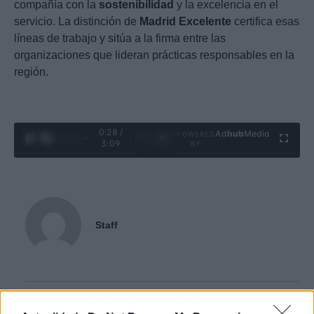
compañía con la
sostenibilidad
y la excelencia en el
servicio. La distinción de
Madrid Excelente
certifica esas
líneas de trabajo y sitúa a la firma entre las
organizaciones que lideran prácticas responsables en la
región.
0:29 /
Ad
hub
Media
POWERED
1
/
4
3:09
BY
Staff
Contacto: