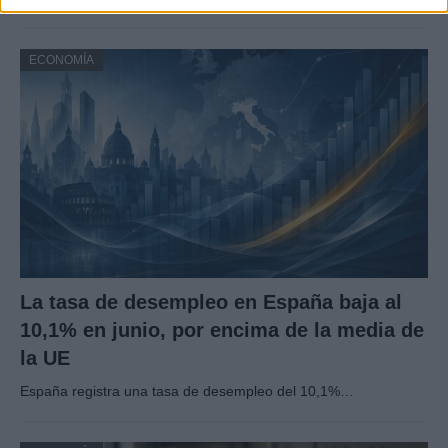
ECONOMÍA
La tasa de desempleo en España baja al
10,1% en junio, por encima de la media de
la UE
España registra una tasa de desempleo del 10,1%…