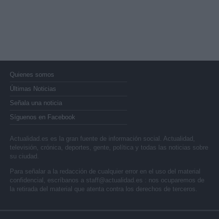
Quienes somos
Últimas Noticias
Señala una noticia
Síguenos en Facebook
Actualidad.es es la gran fuente de información social. Actualidad,
televisión, crónica, deportes, gente, política y todas las noticias sobre
su ciudad.
Para señalar a la redacción de cualquier error en el uso del material
confidencial, escríbanos a
staff@actualidad.es
: nos ocuparemos de
la retirada del material que atenta contra los derechos de terceros.