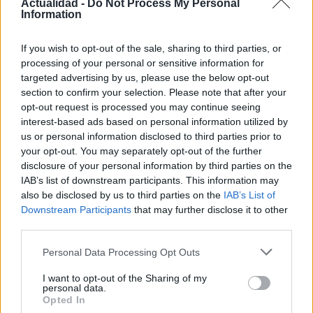
Actualidad -
Do Not Process My Personal
Information
ARTÍCULO ANTERIOR
If you wish to opt-out of the sale, sharing to third parties, or
ARTÍCULO SIGUIENTE
processing of your personal or sensitive information for
targeted advertising by us, please use the below opt-out
Más leídos
section to confirm your selection. Please note that after your
opt-out request is processed you may continue seeing
interest-based ads based on personal information utilized by
ECONOMÍA
us or personal information disclosed to third parties prior to
your opt-out. You may separately opt-out of the further
disclosure of your personal information by third parties on the
IAB’s list of downstream participants. This information may
also be disclosed by us to third parties on the
IAB’s List of
Downstream Participants
that may further disclose it to other
third parties.
Please note that this website/app uses one or more Google
Personal Data Processing Opt Outs
services and may gather and store information including but
not limited to your visit or usage behaviour. You may click to
I want to opt-out of the Sharing of my
personal data.
Vidoser cierra una ronda puente de 1
grant or deny consent to Google and its third-party tags to
Opted In
use your data for below specified purposes in below Google
millón de euros, supera los 5 millones de