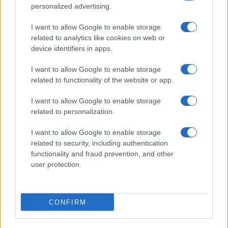
personalized advertising.
equipajes en Madrid, Barcelona y otros
aeropuertos
I want to allow Google to enable storage
related to analytics like cookies on web or
Huelga de Groundforce en 12 aeropuertos; conoce quiénes…
device identifiers in apps.
I want to allow Google to enable storage
ECONOMÍA
related to functionality of the website or app.
I want to allow Google to enable storage
related to personalization.
I want to allow Google to enable storage
related to security, including authentication
functionality and fraud prevention, and other
user protection.
Cómo medir la productividad por hora
CONFIRM
trabajada y por trabajador
Explora la productividad desde diferentes ángulos y su…