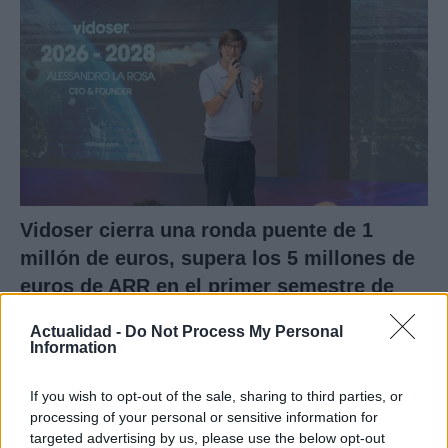
Vidoser cierra una ronda puente de 1
millón de euros, supera los 5 millones de
euros de ARR en el primer semestre de
2026 y lanza su plataforma de Creator
Actualidad -
Do Not Process My Personal
Marketing en España
Information
Vidoser, la marca internacional de go-to-market de
CreationDose,…
If you wish to opt-out of the sale, sharing to third parties, or
processing of your personal or sensitive information for
targeted advertising by us, please use the below opt-out