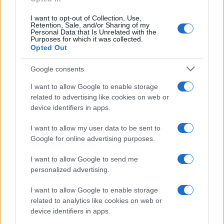
I want to opt-out of Collection, Use,
Retention, Sale, and/or Sharing of my
Personal Data that Is Unrelated with the
Purposes for which it was collected.
Opted Out
Google consents
Barreras no arancelarias: normas
I want to allow Google to enable storage
técnicas, subsidios y compras públicas
related to advertising like cookies on web or
device identifiers in apps.
El proteccionismo no siempre se manifiesta a través…
I want to allow my user data to be sent to
Google for online advertising purposes.
ECONOMÍA
I want to allow Google to send me
personalized advertising.
I want to allow Google to enable storage
related to analytics like cookies on web or
device identifiers in apps.