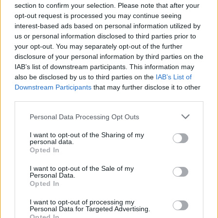
ECONOMÍA
section to confirm your selection. Please note that after your
opt-out request is processed you may continue seeing
interest-based ads based on personal information utilized by
us or personal information disclosed to third parties prior to
your opt-out. You may separately opt-out of the further
disclosure of your personal information by third parties on the
IAB’s list of downstream participants. This information may
also be disclosed by us to third parties on the
IAB’s List of
Downstream Participants
that may further disclose it to other
third parties.
Please note that this website/app uses one or more Google
Personal Data Processing Opt Outs
Cómo medir la productividad por hora
services and may gather and store information including but
trabajada y por trabajador
not limited to your visit or usage behaviour. You may click to
I want to opt-out of the Sharing of my
personal data.
grant or deny consent to Google and its third-party tags to
Opted In
Explora la productividad desde diferentes ángulos y su…
use your data for below specified purposes in below Google
consent section.
I want to opt-out of the Sale of my
Personal Data.
ECONOMÍA
Opted In
I want to opt-out of processing my
Personal Data for Targeted Advertising.
Opted In