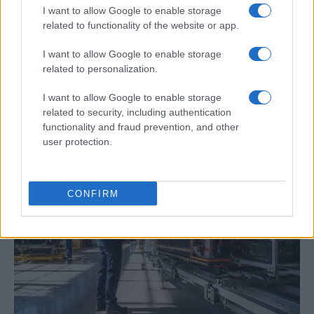
I want to allow Google to enable storage
related to functionality of the website or app.
I want to allow Google to enable storage
Paros de Groundforce afectan vuelos y
related to personalization.
equipajes en Madrid, Barcelona y otros
aeropuertos
I want to allow Google to enable storage
related to security, including authentication
Huelga de Groundforce en 12 aeropuertos; conoce quiénes…
functionality and fraud prevention, and other
user protection.
ECONOMÍA
CONFIRM