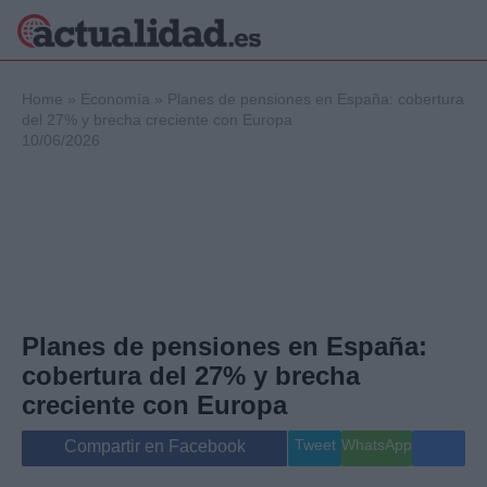
×
Home
»
Economía
»
Planes de pensiones en España: cobertura
del 27% y brecha creciente con Europa
10/06/2026
Política
Ciencia y
Tecnología
Crónica
Deportes
Economía
Salud y Bienestar
Planes de pensiones en España:
Internacional
cobertura del 27% y brecha
Gente
Viajes
creciente con Europa
Musica
Tweet
WhatsApp
Compartir en Facebook