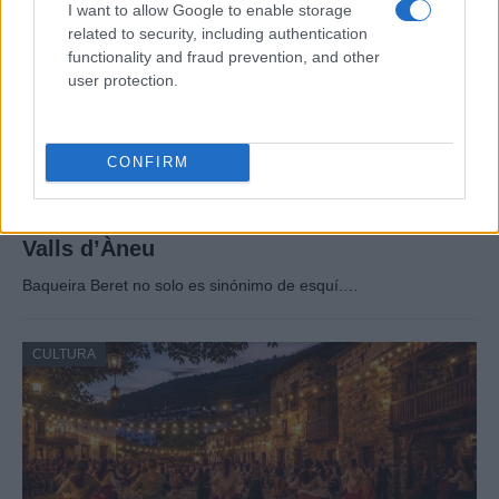
I want to allow Google to enable storage
related to security, including authentication
functionality and fraud prevention, and other
user protection.
CONFIRM
Cómo Baqueira Beret impulsa la identidad
cultural y deportiva de la Val d’Aran y
Valls d’Àneu
Baqueira Beret no solo es sinónimo de esquí.…
CULTURA