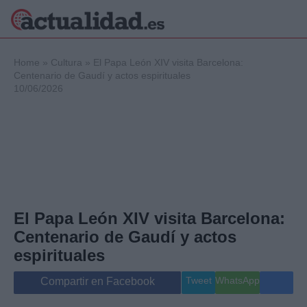
×
Home
»
Cultura
»
El Papa León XIV visita Barcelona:
Centenario de Gaudí y actos espirituales
10/06/2026
Política
Ciencia y
Tecnología
Crónica
Deportes
Economía
Salud y Bienestar
El Papa León XIV visita Barcelona:
Internacional
Centenario de Gaudí y actos
Gente
Viajes
espirituales
Musica
Tweet
WhatsApp
Compartir en Facebook