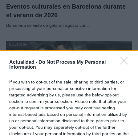
Eventos culturales en Barcelona durante
el verano de 2026
Barcelona se viste de gala en agosto con…
CULTURA
Actualidad -
Do Not Process My Personal
Information
If you wish to opt-out of the sale, sharing to third parties, or
processing of your personal or sensitive information for
targeted advertising by us, please use the below opt-out
section to confirm your selection. Please note that after your
opt-out request is processed you may continue seeing
interest-based ads based on personal information utilized by
La valla: la serie española que predijo la
us or personal information disclosed to third parties prior to
pandemia
your opt-out. You may separately opt-out of the further
disclosure of your personal information by third parties on the
La valla, es una serie española emitida actualmente…