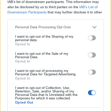
IAB’s list of downstream participants. This information may
also be disclosed by us to third parties on the
IAB’s List of
Downstream Participants
that may further disclose it to other
CULTURA
third parties.
Please note that this website/app uses one or more Google
Personal Data Processing Opt Outs
services and may gather and store information including but
not limited to your visit or usage behaviour. You may click to
I want to opt-out of the Sharing of my
personal data.
grant or deny consent to Google and its third-party tags to
Opted In
use your data for below specified purposes in below Google
consent section.
I want to opt-out of the Sale of my
Personal Data.
Opted In
I want to opt-out of processing my
Personal Data for Targeted Advertising.
Descubre cómo Cáceres celebra la música
Opted In
en rincones secretos de su casco
I want to opt-out of Collection, Use,
histórico
Retention, Sale, and/or Sharing of my
Personal Data that Is Unrelated with the
La Ciudad Monumental de Cáceres se prepara para…
Purposes for which it was collected.
Opted Out