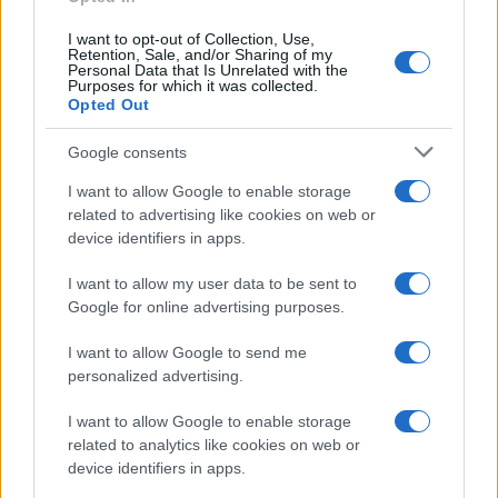
I want to opt-out of Collection, Use,
Retention, Sale, and/or Sharing of my
Personal Data that Is Unrelated with the
Purposes for which it was collected.
Opted Out
Google consents
Cómo medir la productividad por hora
I want to allow Google to enable storage
trabajada y por trabajador
related to advertising like cookies on web or
device identifiers in apps.
Explora la productividad desde diferentes ángulos y su…
I want to allow my user data to be sent to
Google for online advertising purposes.
ECONOMÍA
I want to allow Google to send me
personalized advertising.
I want to allow Google to enable storage
related to analytics like cookies on web or
device identifiers in apps.