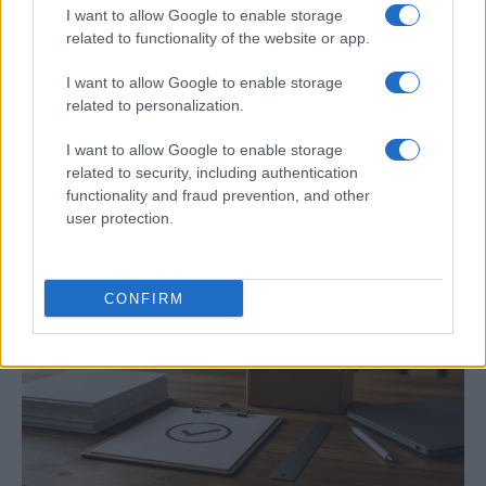
I want to allow Google to enable storage
related to functionality of the website or app.
I want to allow Google to enable storage
La tasa de desempleo en España baja al
related to personalization.
10,1% en junio, por encima de la media de
la UE
I want to allow Google to enable storage
related to security, including authentication
España registra una tasa de desempleo del 10,1%…
functionality and fraud prevention, and other
user protection.
ECONOMÍA
CONFIRM