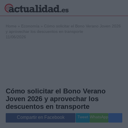
×
Home
»
Economía
»
Cómo solicitar el Bono Verano Joven 2026
y aprovechar los descuentos en transporte
11/06/2026
Política
Ciencia y
Tecnología
Crónica
Deportes
Economía
Salud y Bienestar
Cómo solicitar el Bono Verano
Internacional
Joven 2026 y aprovechar los
Gente
Viajes
descuentos en transporte
Musica
Tweet
WhatsApp
Compartir en Facebook