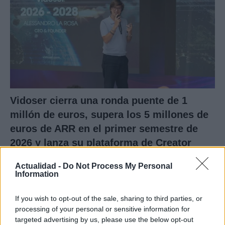
Vidoser cierra una ronda puente de 1
millón de euros, supera los 5 millones de
euros de ARR en el primer semestre de
2026 y lanza su plataforma de Creator
Marketing en España
Actualidad -
Do Not Process My Personal
Vidoser, la marca internacional de go-to-market de
Information
CreationDose,…
If you wish to opt-out of the sale, sharing to third parties, or
processing of your personal or sensitive information for
ECONOMÍA
targeted advertising by us, please use the below opt-out