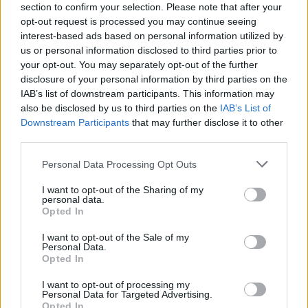
section to confirm your selection. Please note that after your
opt-out request is processed you may continue seeing
interest-based ads based on personal information utilized by
us or personal information disclosed to third parties prior to
your opt-out. You may separately opt-out of the further
disclosure of your personal information by third parties on the
IAB’s list of downstream participants. This information may
also be disclosed by us to third parties on the
IAB’s List of
Downstream Participants
that may further disclose it to other
third parties.
Paros de Groundforce afectan vuelos y
Please note that this website/app uses one or more Google
Personal Data Processing Opt Outs
equipajes en Madrid, Barcelona y otros
services and may gather and store information including but
aeropuertos
not limited to your visit or usage behaviour. You may click to
I want to opt-out of the Sharing of my
personal data.
grant or deny consent to Google and its third-party tags to
Opted In
Huelga de Groundforce en 12 aeropuertos; conoce quiénes…
use your data for below specified purposes in below Google
consent section.
I want to opt-out of the Sale of my
Personal Data.
ECONOMÍA
Opted In
I want to opt-out of processing my
Personal Data for Targeted Advertising.
Opted In