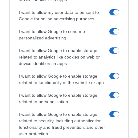
I want to allow my user data to be sent to
Google for online advertising purposes.
Bárbara Rey sobre su asistencia al
Senado: «Voy a ir»
I want to allow Google to send me
personalized advertising.
Bárbara Rey ha asegurado a Isabel Rábago, que…
I want to allow Google to enable storage
related to analytics like cookies on web or
GENTE
device identifiers in apps.
I want to allow Google to enable storage
related to functionality of the website or app.
I want to allow Google to enable storage
related to personalization.
I want to allow Google to enable storage
related to security, including authentication
functionality and fraud prevention, and other
user protection.
Risto Mejide, pillado con su nueva novia: