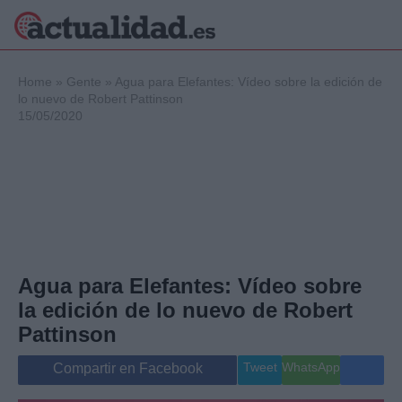
×
Home
»
Gente
»
Agua para Elefantes: Vídeo sobre la edición de
lo nuevo de Robert Pattinson
15/05/2020
Política
Ciencia y
Tecnología
Crónica
Deportes
Economía
Salud y Bienestar
Agua para Elefantes: Vídeo sobre
Internacional
la edición de lo nuevo de Robert
Gente
Viajes
Pattinson
Musica
Tweet
WhatsApp
Compartir en Facebook