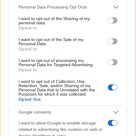
Please note that this website/app uses one or more Google
Personal Data Processing Opt Outs
services and may gather and store information including but
not limited to your visit or usage behaviour. You may click to
I want to opt-out of the Sharing of my
personal data.
grant or deny consent to Google and its third-party tags to
Opted In
use your data for below specified purposes in below Google
consent section.
I want to opt-out of the Sale of my
Personal Data.
¿Quién es Chad Boyce?: cómo murió
Opted In
durante la serie Los 100
I want to opt-out of processing my
Personal Data for Targeted Advertising.
La biografía de Chad Boyce que había muerto…
Opted In
I want to opt-out of Collection, Use,
GENTE
Retention, Sale, and/or Sharing of my
Personal Data that Is Unrelated with the
Purposes for which it was collected.
Opted Out
Google consents
I want to allow Google to enable storage
related to advertising like cookies on web or
device identifiers in apps.