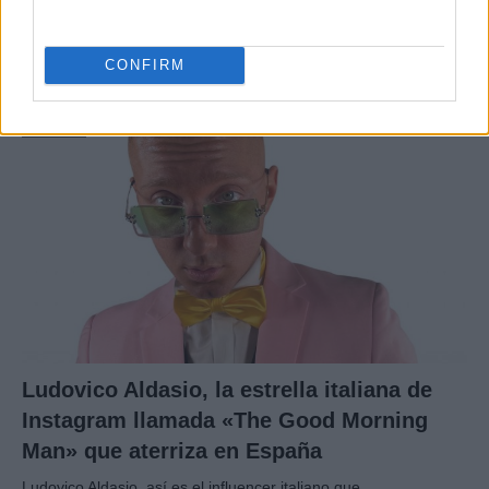
“Ya no se esconden”
Han pillado al presentador Risto Mejide y a…
CONFIRM
GENTE
Ludovico Aldasio, la estrella italiana de
Instagram llamada «The Good Morning
Man» que aterriza en España
Ludovico Aldasio, así es el influencer italiano que…