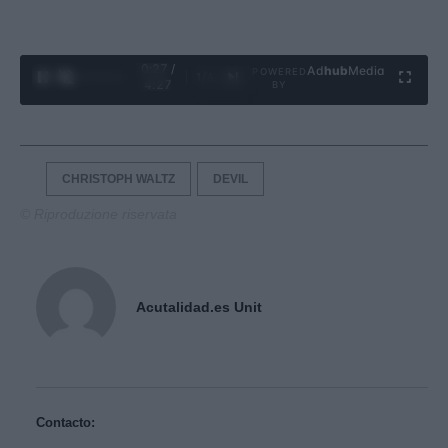
0:28 /
Ad
hub
Media
POWERED
1
/
4
4:27
BY
CHRISTOPH WALTZ
DEVIL
© Riproduzione riservata
Acutalidad.es Unit
Contacto: