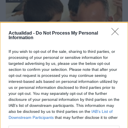
Actualidad -
Do Not Process My Personal
Information
If you wish to opt-out of the sale, sharing to third parties, or
processing of your personal or sensitive information for
targeted advertising by us, please use the below opt-out
Hijo de Javier Gutiérrez: un campeón con
section to confirm your selection. Please note that after your
opt-out request is processed you may continue seeing
capacidades especiales
interest-based ads based on personal information utilized by
El hijo del actor Javier Gutiérrez, es Mateo,…
us or personal information disclosed to third parties prior to
your opt-out. You may separately opt-out of the further
disclosure of your personal information by third parties on the
GENTE
IAB’s list of downstream participants. This information may
also be disclosed by us to third parties on the
IAB’s List of
Downstream Participants
that may further disclose it to other
third parties.