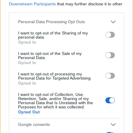
Clay Virtue de la serie Los 100: quién es y
Downstream Participants
that may further disclose it to other
third parties.
qué le sucedió
Please note that this website/app uses one or more Google
Personal Data Processing Opt Outs
La biografía de Clay Virtue, trabajador que murió…
services and may gather and store information including but
not limited to your visit or usage behaviour. You may click to
I want to opt-out of the Sharing of my
personal data.
grant or deny consent to Google and its third-party tags to
GENTE
Opted In
use your data for below specified purposes in below Google
consent section.
I want to opt-out of the Sale of my
Personal Data.
Opted In
I want to opt-out of processing my
Personal Data for Targeted Advertising.
Opted In
I want to opt-out of Collection, Use,
Retention, Sale, and/or Sharing of my
Personal Data that Is Unrelated with the
Purposes for which it was collected.
Opted Out
El notable cambio físico de Isabel Díaz
Ayuso
Google consents
En su regreso al trabajo al frente de…