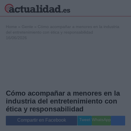
×
Home
»
Gente
»
Cómo acompañar a menores en la industria
del entretenimiento con ética y responsabilidad
16/06/2026
Política
Ciencia y
Tecnología
Crónica
Deportes
Economía
Salud y Bienestar
Cómo acompañar a menores en la
Internacional
industria del entretenimiento con
Gente
Viajes
ética y responsabilidad
Musica
Tweet
WhatsApp
Compartir en Facebook