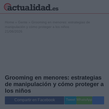
×
Home
»
Gente
»
Grooming en menores: estrategias de
manipulación y cómo proteger a los niños
21/06/2026
Política
Ciencia y
Tecnología
Crónica
Deportes
Economía
Salud y Bienestar
Grooming en menores: estrategias
Internacional
de manipulación y cómo proteger a
Gente
Viajes
los niños
Musica
Tweet
WhatsApp
Compartir en Facebook