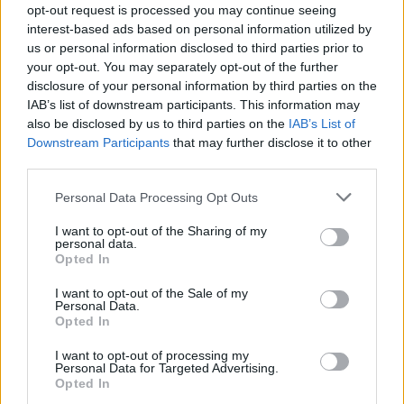
opt-out request is processed you may continue seeing
interest-based ads based on personal information utilized by
us or personal information disclosed to third parties prior to
your opt-out. You may separately opt-out of the further
disclosure of your personal information by third parties on the
IAB’s list of downstream participants. This information may
El notable cambio físico de Isabel Díaz
also be disclosed by us to third parties on the
IAB’s List of
Downstream Participants
that may further disclose it to other
Ayuso
third parties.
En su regreso al trabajo al frente de…
Please note that this website/app uses one or more Google
Personal Data Processing Opt Outs
services and may gather and store information including but
not limited to your visit or usage behaviour. You may click to
I want to opt-out of the Sharing of my
GENTE
personal data.
grant or deny consent to Google and its third-party tags to
Opted In
use your data for below specified purposes in below Google
consent section.
I want to opt-out of the Sale of my
Personal Data.
Opted In
I want to opt-out of processing my
Personal Data for Targeted Advertising.
Opted In