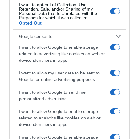
I want to opt-out of Collection, Use,
Retention, Sale, and/or Sharing of my
Personal Data that Is Unrelated with the
¿Quién es Chad Boyce?: cómo murió
Purposes for which it was collected.
Opted Out
durante la serie Los 100
La biografía de Chad Boyce que había muerto…
Google consents
I want to allow Google to enable storage
related to advertising like cookies on web or
GENTE
device identifiers in apps.
I want to allow my user data to be sent to
Google for online advertising purposes.
I want to allow Google to send me
personalized advertising.
I want to allow Google to enable storage
related to analytics like cookies on web or
device identifiers in apps.
Hijo de Javier Gutiérrez: un campeón con
I want to allow Google to enable storage
capacidades especiales