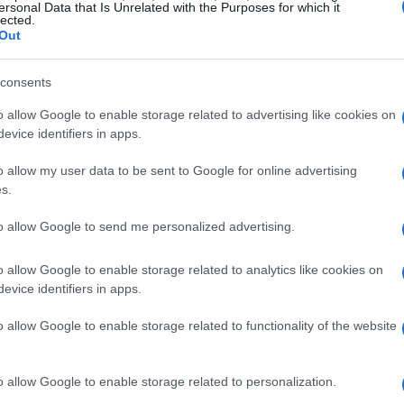
ersonal Data that Is Unrelated with the Purposes for which it
mismo se puede decir de
Shockwave
, que rivalizará
sa
lected.
n.
Out
l, no ha querido aceptar el papel en esta película
l como doblador de animación y videojuegos, puede
consents
sona le pondrá la voz.
o allow Google to enable storage related to advertising like cookies on
n enorme en su brazo y podremos verle transformado
evice identifiers in apps.
cuando por fin podamos ver algo más aparte del
o allow my user data to be sent to Google for online advertising
 suele decepcionar en estos primeros avances.
s.
Sh
Vía
to allow Google to send me personalized advertising.
am
se
o allow Google to enable storage related to analytics like cookies on
© Riproduzione riservata
evice identifiers in apps.
o allow Google to enable storage related to functionality of the website
t
o allow Google to enable storage related to personalization.