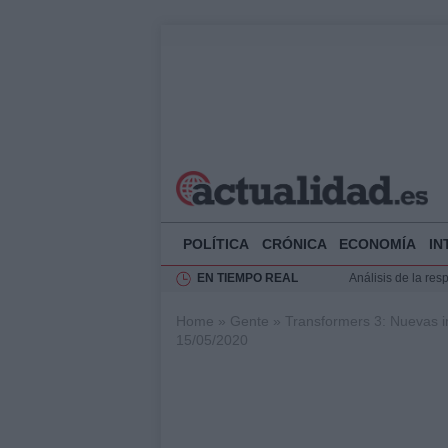
POLÍTICA
CRÓNICA
ECONOMÍA
IN
EN TIEMPO REAL
Análisis de la res
Ciclovía Nocturna
Home
»
Gente
»
Transformers 3: Nuevas 
Felipe VI recibe 
15/05/2020
Felipe VI y Juan 