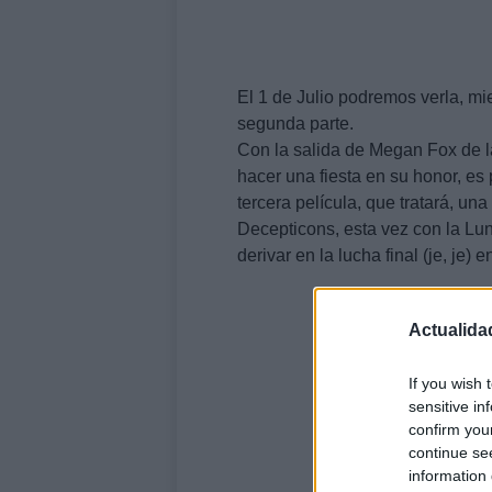
El 1 de Julio podremos verla, mi
segunda parte.
Con la salida de Megan Fox de 
hacer una fiesta en su honor, es
tercera película, que tratará, una
Decepticons, esta vez con la Lu
derivar en la lucha final (je, je)
Actualida
If you wish 
sensitive in
confirm you
continue se
information 