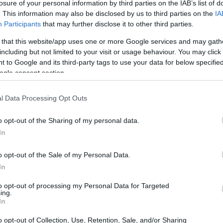
losure of your personal information by third parties on the IAB’s list of
. This information may also be disclosed by us to third parties on the
IA
Participants
that may further disclose it to other third parties.
 that this website/app uses one or more Google services and may gath
including but not limited to your visit or usage behaviour. You may click 
 to Google and its third-party tags to use your data for below specifi
ogle consent section.
Gr
es
có
l Data Processing Opt Outs
o opt-out of the Sharing of my personal data.
In
o opt-out of the Sale of my Personal Data.
In
entinel
Prime
será doblado ni más ni menos que por
a el que se ha cambiado su historia original
to opt-out of processing my Personal Data for Targeted
Optimus, ahora será su hermano mayor).
ing.
In
 bomberos rojo y negro con el símbolo de los Primes.
Ca
r algo espectacular.
de
o opt-out of Collection, Use, Retention, Sale, and/or Sharing