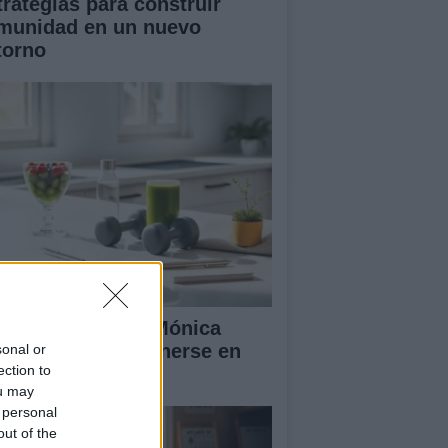
trategias para construir
munidad en un nuevo
torno
 rutina diaria de Mónica
ranjo para mantenerse en
sonal or
ection to
ma y feliz
ou may
 personal
out of the