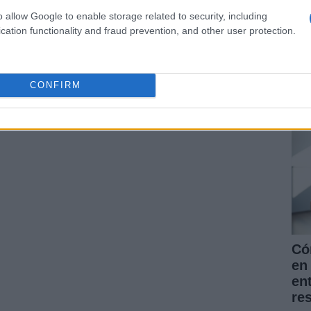
o allow Google to enable storage related to security, including
cation functionality and fraud prevention, and other user protection.
La
pr
for
CONFIRM
nu
ARTÍCULO SIGUIENTE
Có
en 
en
re