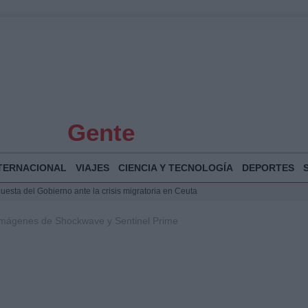
Gente
TERNACIONAL
VIAJES
CIENCIA Y TECNOLOGÍA
DEPORTES
puesta del Gobierno ante la crisis migratoria en Ceuta
 Bogotá 2026: fecha, recorrido y actividades especiales
imágenes de Shockwave y Sentinel Prime
a Juan Jesús Vivas en Palma para analizar la situación en Ceuta
Jesús Vivas se reúnen en Marivent para abordar la situación en Ceuta