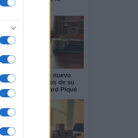
nidad
akira: rumores de nuevo
or tras cuatro años de su
paración con Gerard Piqué