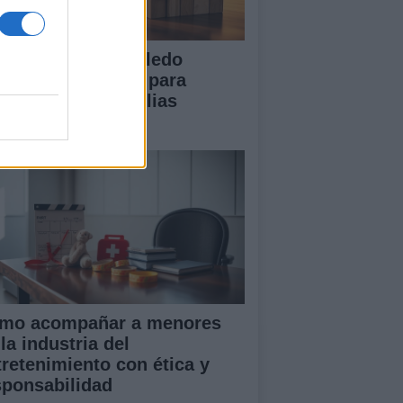
 Diputación de Toledo
esenta iniciativas para
talecer a las familias
merosas
mo acompañar a menores
la industria del
tretenimiento con ética y
sponsabilidad