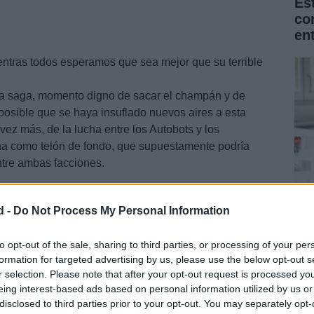
Es
co
en
entras todos esperamos que sea mejor que su terrible
la saga, momento digno de sacar el champán y de
 posible que se haya insuflado nuevos aires a esta
 vez más, de la lucha entre los Autobots y los
na como telón de fondo, que supuestamente podría
 entre ambas facciones.
d -
Do Not Process My Personal Information
La
Na
to opt-out of the sale, sharing to third parties, or processing of your per
formation for targeted advertising by us, please use the below opt-out s
for
r selection. Please note that after your opt-out request is processed y
eing interest-based ads based on personal information utilized by us or
disclosed to third parties prior to your opt-out. You may separately opt-