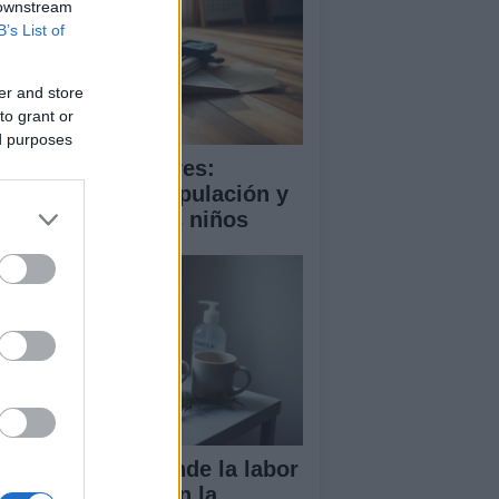
 downstream
B’s List of
er and store
to grant or
ed purposes
ooming en menores:
trategias de manipulación y
mo proteger a los niños
ndela Peña defiende la labor
 las enfermeras en la