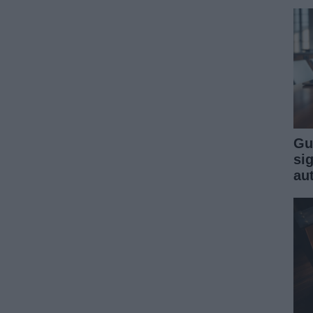
Gu
sig
au