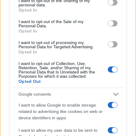
not limited to your visit or usage behaviour. You may click to
I want to opt-out of the Sharing of my
¿Quién es Chad Boyce?: cómo murió
personal data.
grant or deny consent to Google and its third-party tags to
Opted In
durante la serie Los 100
use your data for below specified purposes in below Google
consent section.
I want to opt-out of the Sale of my
La biografía de Chad Boyce que había muerto…
Personal Data.
Opted In
GENTE
I want to opt-out of processing my
Personal Data for Targeted Advertising.
Opted In
I want to opt-out of Collection, Use,
Retention, Sale, and/or Sharing of my
Personal Data that Is Unrelated with the
Purposes for which it was collected.
Opted Out
Google consents
I want to allow Google to enable storage
related to advertising like cookies on web or
Ludovico Aldasio, la estrella italiana de
device identifiers in apps.
Instagram llamada «The Good Morning
I want to allow my user data to be sent to
Man» que aterriza en España