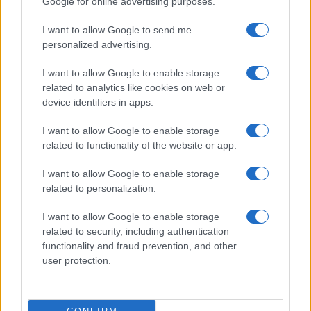
Google for online advertising purposes.
Ludovico Aldasio, así es el influencer italiano que…
I want to allow Google to send me
personalized advertising.
GENTE
I want to allow Google to enable storage
related to analytics like cookies on web or
device identifiers in apps.
I want to allow Google to enable storage
related to functionality of the website or app.
I want to allow Google to enable storage
related to personalization.
I want to allow Google to enable storage
David Bustamante: su batalla legal
related to security, including authentication
desconocida
functionality and fraud prevention, and other
user protection.
El cantante David Bustamante lleva cinco años en…
GENTE