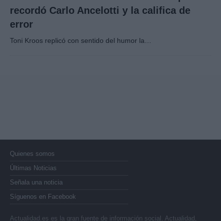
recordó Carlo Ancelotti y la califica de
error
Toni Kroos replicó con sentido del humor la…
Quienes somos
Últimas Noticias
Señala una noticia
Síguenos en Facebook
Actualidad.es es la gran fuente de información social. Actualidad,