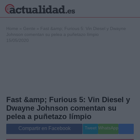
×
Home
»
Gente
»
Fast &amp; Furious 5: Vin Diesel y Dwayne
Johnson comentan su pelea a puñetazo límpio
15/05/2020
Política
Ciencia y
Tecnología
Crónica
Deportes
Economía
Salud y Bienestar
Fast &amp; Furious 5: Vin Diesel y
Internacional
Dwayne Johnson comentan su
Gente
Viajes
pelea a puñetazo límpio
Musica
Tweet
WhatsApp
Compartir en Facebook