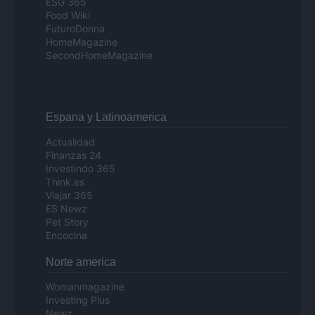
ESG 365
Food Wiki
FuturoDonna
HomeMagazine
SecondHomeMagazine
Espana y Latinoamerica
Actualidad
Finanzas 24
Investindo 365
Think.es
Viajar 365
ES Newz
Pet Story
Encocina
Norte america
Womanmagazine
Investing Plus
Newz