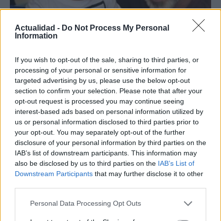
Actualidad -
Do Not Process My Personal
Information
Hijo de Javier Gutiérrez: un campeón con
If you wish to opt-out of the sale, sharing to third parties, or
capacidades especiales
processing of your personal or sensitive information for
El hijo del actor Javier Gutiérrez, es Mateo,…
targeted advertising by us, please use the below opt-out
section to confirm your selection. Please note that after your
opt-out request is processed you may continue seeing
GENTE
interest-based ads based on personal information utilized by
us or personal information disclosed to third parties prior to
your opt-out. You may separately opt-out of the further
disclosure of your personal information by third parties on the
IAB’s list of downstream participants. This information may
also be disclosed by us to third parties on the
IAB’s List of
Downstream Participants
that may further disclose it to other
third parties.
Please note that this website/app uses one or more Google
Personal Data Processing Opt Outs
services and may gather and store information including but