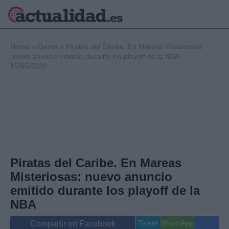
×
Home
»
Gente
»
Piratas del Caribe. En Mareas Misteriosas:
nuevo anuncio emitido durante los playoff de la NBA
15/05/2020
Política
Ciencia y
Tecnología
Crónica
Deportes
Economía
Salud y Bienestar
Piratas del Caribe. En Mareas
Internacional
Misteriosas: nuevo anuncio
Gente
Viajes
emitido durante los playoff de la
Musica
NBA
Tweet
WhatsApp
Compartir en Facebook