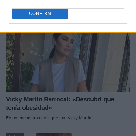
Han pillado al presentador Risto Mejide y a…
CONFIRM
GENTE
Vicky Martín Berrocal: «Descubrí que
tenía obesidad»
En un encuentro con la prensa, Vicky Martín…