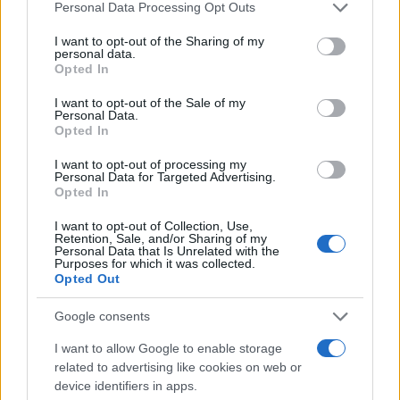
Please note that this website/app uses one or more Google
Personal Data Processing Opt Outs
services and may gather and store information including but
not limited to your visit or usage behaviour. You may click to
I want to opt-out of the Sharing of my
personal data.
grant or deny consent to Google and its third-party tags to
Opted In
use your data for below specified purposes in below Google
consent section.
I want to opt-out of the Sale of my
Hijo de Javier Gutiérrez: un campeón con
Personal Data.
Opted In
capacidades especiales
I want to opt-out of processing my
El hijo del actor Javier Gutiérrez, es Mateo,…
Personal Data for Targeted Advertising.
Opted In
GENTE
I want to opt-out of Collection, Use,
Retention, Sale, and/or Sharing of my
Personal Data that Is Unrelated with the
Purposes for which it was collected.
Opted Out
Google consents
I want to allow Google to enable storage
related to advertising like cookies on web or
device identifiers in apps.