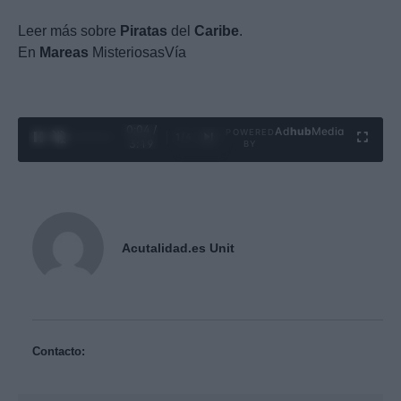
Leer más sobre
Piratas
del
Caribe
.
En
Mareas
MisteriosasVía
0:05 /
Ad
hub
Media
POWERED
1
/
4
3:19
BY
Acutalidad.es Unit
Contacto: