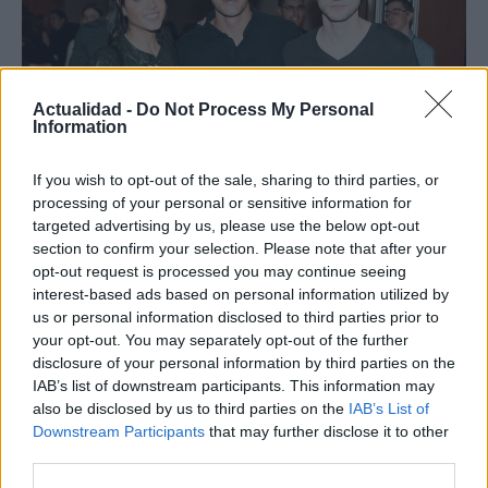
Actualidad -
Do Not Process My Personal
Information
If you wish to opt-out of the sale, sharing to third parties, or
processing of your personal or sensitive information for
targeted advertising by us, please use the below opt-out
¿Quién es Chad Boyce?: cómo murió
section to confirm your selection. Please note that after your
durante la serie Los 100
opt-out request is processed you may continue seeing
interest-based ads based on personal information utilized by
La biografía de Chad Boyce que había muerto…
us or personal information disclosed to third parties prior to
your opt-out. You may separately opt-out of the further
disclosure of your personal information by third parties on the
GENTE
IAB’s list of downstream participants. This information may
also be disclosed by us to third parties on the
IAB’s List of
Downstream Participants
that may further disclose it to other
third parties.