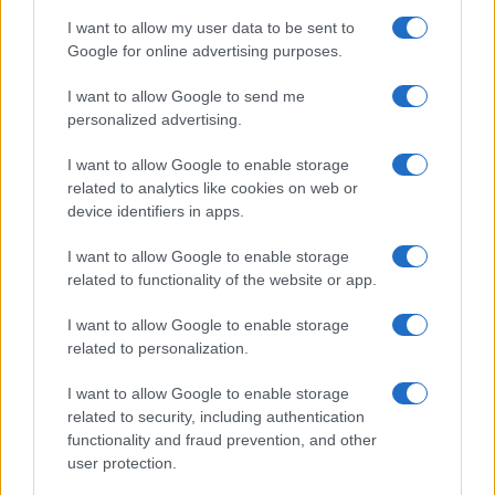
I want to allow my user data to be sent to
Bárbara Rey sobre su asistencia al
Google for online advertising purposes.
Senado: «Voy a ir»
I want to allow Google to send me
Bárbara Rey ha asegurado a Isabel Rábago, que…
personalized advertising.
I want to allow Google to enable storage
GENTE
related to analytics like cookies on web or
device identifiers in apps.
I want to allow Google to enable storage
related to functionality of the website or app.
I want to allow Google to enable storage
related to personalization.
I want to allow Google to enable storage
related to security, including authentication
functionality and fraud prevention, and other
Risto Mejide, pillado con su nueva novia:
user protection.
“Ya no se esconden”