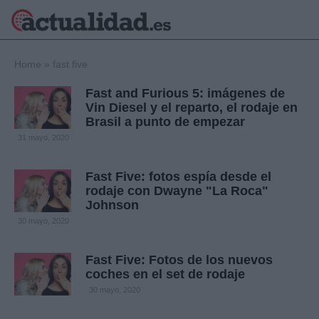
×
Home
»
fast five
Fast and Furious 5: imágenes de
Vin Diesel y el reparto, el rodaje en
Brasil a punto de empezar
Política
Ciencia y
31 mayo, 2020
Tecnología
Crónica
Fast Five: fotos espía desde el
Deportes
rodaje con Dwayne "La Roca"
Economía
Johnson
Salud y Bienestar
30 mayo, 2020
Internacional
Gente
Viajes
Fast Five: Fotos de los nuevos
coches en el set de rodaje
Musica
30 mayo, 2020