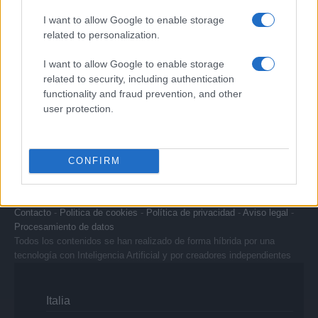
Señala una noticia
I want to allow Google to enable storage
Síguenos en Facebook
related to personalization.
Actualidad.es es la gran fuente de información social. Actualidad,
I want to allow Google to enable storage
televisión, crónica, deportes, gente, política y todas las noticias sobre
related to security, including authentication
su ciudad.
functionality and fraud prevention, and other
user protection.
Para señalar a la redacción de cualquier error en el uso del material
confidencial, escríbanos a
staff@actualidad.es
: nos ocuparemos de
la retirada del material que atenta contra los derechos de terceros.
CONFIRM
Copyright © 2024 | Actualidad.es - Publicado en España por
AdHub
Media
- Numero REA 2729933 - Todos los derechos reservados.
Contacto
-
Politica de cookies
-
Política de privacidad
-
Aviso legal
-
Procesamiento de datos
Todos los contenidos se han realizado de forma híbrida por una
tecnología con Inteligencia Artificial y por creadores independientes
Italia