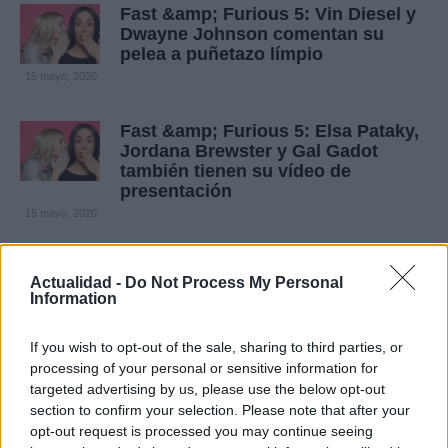
Fast &amp; Furious 5: Vin Diesel y
Dwayne Johnson comentan su
pelea a puñetazo límpio
15 mayo, 2020
Fast &amp; Furious 5: Elsa Pataky,
Jordana Brewster y Gal Gadot
también tienen su vídeo de
presentación
15 mayo, 2020
Fast &amp; Furious 5: vídeo sobre
Actualidad -
Do Not Process My Personal
el robo de la caja fuerte
Information
15 mayo, 2020
If you wish to opt-out of the sale, sharing to third parties, or
Fast &amp; Furious 5: Cómo se
processing of your personal or sensitive information for
rodó la carrera con coches de
targeted advertising by us, please use the below opt-out
policia
section to confirm your selection. Please note that after your
14 mayo, 2020
opt-out request is processed you may continue seeing