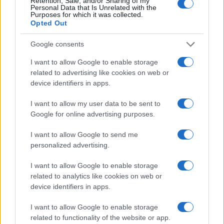
Retention, Sale, and/or Sharing of my
de la quinta parte de Rápido y
Personal Data that Is Unrelated with the
Purposes for which it was collected.
Furioso
Opted Out
27 febrero, 2020
Google consents
El elenco de Fast Five desembarca
I want to allow Google to enable storage
en Río de Janeiro
related to advertising like cookies on web or
25 febrero, 2020
device identifiers in apps.
I want to allow my user data to be sent to
1
2
»
Google for online advertising purposes.
I want to allow Google to send me
personalized advertising.
I want to allow Google to enable storage
related to analytics like cookies on web or
device identifiers in apps.
Quienes somos
I want to allow Google to enable storage
Últimas Noticias
related to functionality of the website or app.