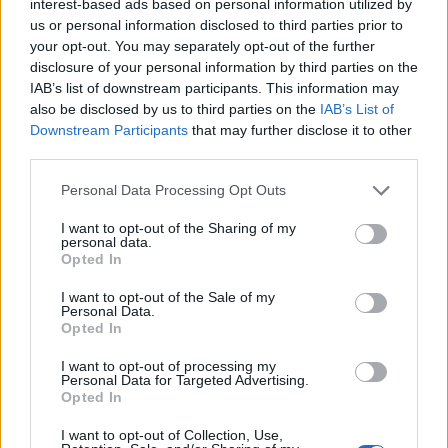
interest-based ads based on personal information utilized by
us or personal information disclosed to third parties prior to
La 5ª parte de Rápido y Furioso ya
your opt-out. You may separately opt-out of the further
tiene nombre oficial
disclosure of your personal information by third parties on the
5 marzo, 2020
IAB’s list of downstream participants. This information may
also be disclosed by us to third parties on the
IAB’s List of
Confirmado: Fast Five (Rápido y
Downstream Participants
that may further disclose it to other
Furioso 5) se filmará en Brasil
third parties.
4 marzo, 2020
Please note that this website/app uses one or more Google
Personal Data Processing Opt Outs
services and may gather and store information including but
Paul Walker, el protagonista de
not limited to your visit or usage behaviour. You may click to
I want to opt-out of the Sharing of my
personal data.
"Fast and Furious", a los mandos
grant or deny consent to Google and its third-party tags to
Opted In
de un Mini de 600 CV (con vídeo)
use your data for below specified purposes in below Google
consent section.
28 febrero, 2020
I want to opt-out of the Sale of my
Personal Data.
Opted In
Comienza el rodaje de Fast Five
(Rápido y Furioso 5)
I want to opt-out of processing my
Personal Data for Targeted Advertising.
28 febrero, 2020
Opted In
I want to opt-out of Collection, Use,
Fast Five: Primeras fotos del garaje