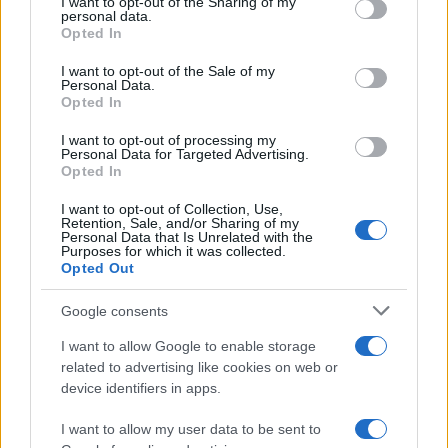
not limited to your visit or usage behaviour. You may click to
I want to opt-out of the Sharing of my
personal data.
grant or deny consent to Google and its third-party tags to
Opted In
use your data for below specified purposes in below Google
consent section.
I want to opt-out of the Sale of my
Personal Data.
Opted In
Corte Penal Internacional: cómo funciona
I want to opt-out of processing my
Personal Data for Targeted Advertising.
y su impacto global
Opted In
La Corte Penal Internacional es un pilar fundamental…
I want to opt-out of Collection, Use,
Retention, Sale, and/or Sharing of my
Personal Data that Is Unrelated with the
Purposes for which it was collected.
INTERNACIONAL
Opted Out
Google consents
I want to allow Google to enable storage
related to advertising like cookies on web or
device identifiers in apps.
I want to allow my user data to be sent to