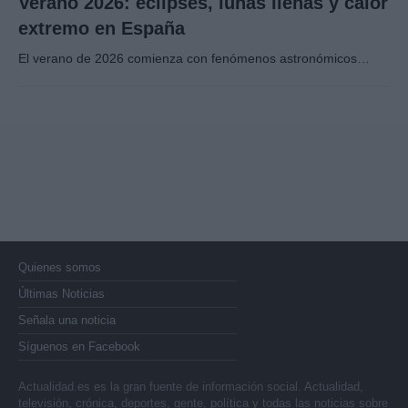
Verano 2026: eclipses, lunas llenas y calor
extremo en España
El verano de 2026 comienza con fenómenos astronómicos…
Quienes somos
Últimas Noticias
Señala una noticia
Síguenos en Facebook
Actualidad.es es la gran fuente de información social. Actualidad,
televisión, crónica, deportes, gente, política y todas las noticias sobre