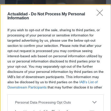
Actualidad -
Do Not Process My Personal
Information
If you wish to opt-out of the sale, sharing to third parties, or
processing of your personal or sensitive information for
targeted advertising by us, please use the below opt-out
section to confirm your selection. Please note that after your
opt-out request is processed you may continue seeing
Productos locales y más vuelos: Binter
interest-based ads based on personal information utilized by
refuerza su apuesta por Canarias
us or personal information disclosed to third parties prior to
your opt-out. You may separately opt-out of the further
Binter no solo conecta las islas, sino que…
disclosure of your personal information by third parties on the
IAB’s list of downstream participants. This information may
also be disclosed by us to third parties on the
IAB’s List of
INTERNACIONAL
Downstream Participants
that may further disclose it to other
third parties.
Please note that this website/app uses one or more Google
Personal Data Processing Opt Outs
services and may gather and store information including but