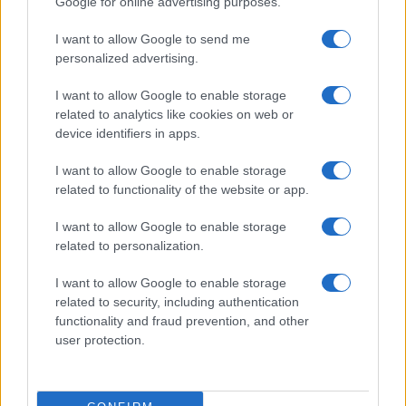
Google for online advertising purposes.
I want to allow Google to send me
Guía práctica para entender conflictos
personalized advertising.
internacionales paso a paso
I want to allow Google to enable storage
Domina el arte de evaluar fuentes y mapas,…
related to analytics like cookies on web or
device identifiers in apps.
INTERNACIONAL
I want to allow Google to enable storage
related to functionality of the website or app.
I want to allow Google to enable storage
related to personalization.
I want to allow Google to enable storage
related to security, including authentication
functionality and fraud prevention, and other
user protection.
Jornadas Nacionales de Movilidad
Erasmus+ en la Universidad de Jaén