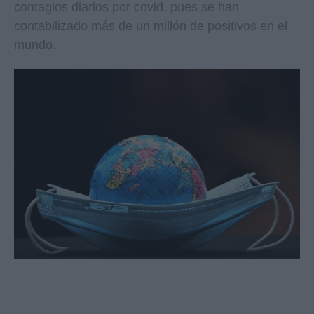
contagios diarios por covid, pues se han
contabilizado más de un millón de positivos en el
mundo.