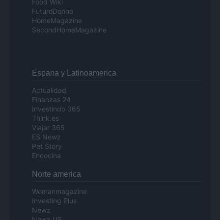
Food Wiki
FuturoDonna
HomeMagazine
SecondHomeMagazine
Espana y Latinoamerica
Actualidad
Finanzas 24
Investindo 365
Think.es
Viajar 365
ES Newz
Pet Story
Encocina
Norte america
Womanmagazine
Investing Plus
Newz
Newz US