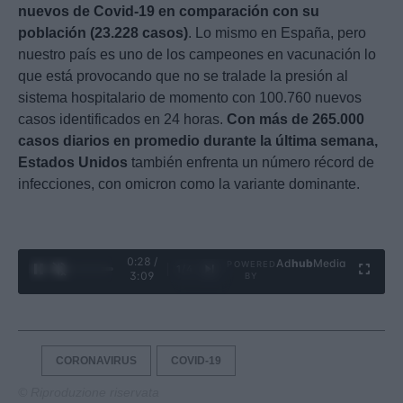
nuevos de Covid-19 en comparación con su
población (23.228 casos)
. Lo mismo en España, pero
nuestro país es uno de los campeones en vacunación lo
que está provocando que no se tralade la presión al
sistema hospitalario de momento con 100.760 nuevos
casos identificados en 24 horas.
Con más de 265.000
casos diarios en promedio durante la última semana,
Estados Unidos
también enfrenta un número récord de
infecciones, con omicron como la variante dominante.
0:29 /
Ad
hub
Media
POWERED
1
/
4
3:09
BY
CORONAVIRUS
COVID-19
© Riproduzione riservata