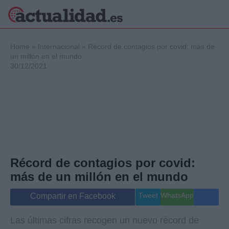
×
Home
»
Internacional
»
Récord de contagios por covid: más de
un millón en el mundo
30/12/2021
Política
Ciencia y
Tecnología
Crónica
Deportes
Economía
Salud y Bienestar
Récord de contagios por covid:
Internacional
más de un millón en el mundo
Gente
Viajes
Tweet
WhatsApp
Compartir en Facebook
Musica
Las últimas cifras recogen un nuevo récord de